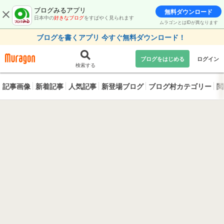
ブログみるアプリ
無料ダウンロード
日本中の
好きなブログ
をすばやく見られます
ムラゴンとはIDが異なります
ブログを書くアプリ 今すぐ無料ダウンロード！
ブログをはじめる
ログイン
検索する
記事画像
新着記事
人気記事
新登場ブログ
ブログ村カテゴリー
閲