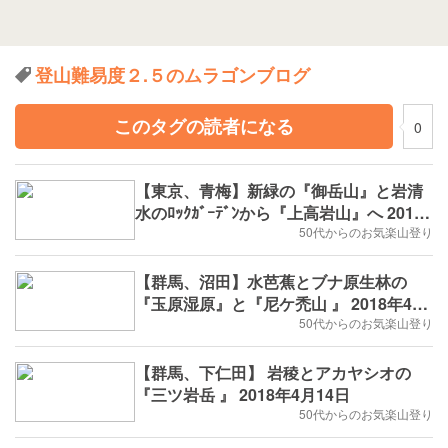
登山難易度２.５のムラゴンブログ
このタグの読者になる
0
【東京、青梅】新緑の『御岳山』と岩清
水のﾛｯｸｶﾞｰﾃﾞﾝから『上高岩山』へ 2018
年5月4日
50代からのお気楽山登り
【群馬、沼田】水芭蕉とブナ原生林の
『玉原湿原』と『尼ケ禿山 』 2018年4月
30日
50代からのお気楽山登り
【群馬、下仁田】 岩稜とアカヤシオの
『三ツ岩岳 』 2018年4月14日
50代からのお気楽山登り