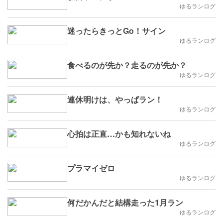
ゆるランログ
迷ったらきっとGo！サイン
ゆるランログ
食べるのが先か？走るのが先か？
ゆるランログ
連休明けは、やっぱラン！
ゆるランログ
心拍は正直…かも知れないね
ゆるランログ
プラマイゼロ
ゆるランログ
何だかんだと結構走った1月ラン
ゆるランログ