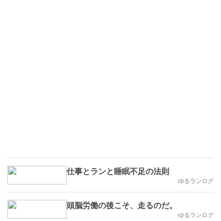
仕事とランと睡眠不足の法則
ゆるランログ
頭脳労働の後こそ、走るのだ。
ゆるランログ