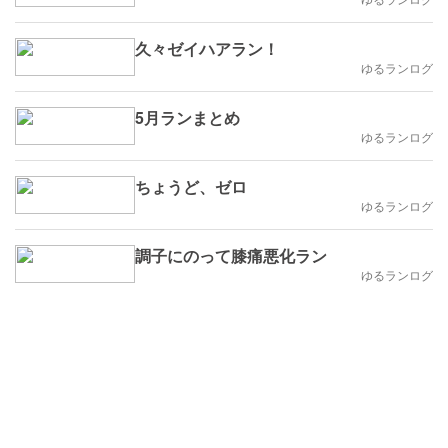
久々ゼイハアラン！
ゆるランログ
5月ランまとめ
ゆるランログ
ちょうど、ゼロ
ゆるランログ
調子にのって膝痛悪化ラン
ゆるランログ