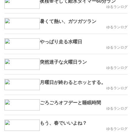
夜桜🌸そして給水タイマー60分ラン
ゆるランログ
暑くて熱い、ガツガツラン
ゆるランログ
やっぱり走る水曜日
ゆるランログ
突然迷子な火曜日ラン
ゆるランログ
月曜日が終わるとホッとする。
ゆるランログ
ごろごろオフデーと睡眠時間
ゆるランログ
もう、春でいいよね？
ゆるランログ