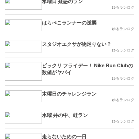
水曜日 疑惑のラン
ゆるランログ
はらぺこランナーの逆襲
ゆるランログ
スタジオエクサが物足りない？
ゆるランログ
ビックリ フライデー！ Nike Run Clubの
数値がヤバイ
ゆるランログ
木曜日のチャレンジラン
ゆるランログ
水曜 井の中、蛙ラン
ゆるランログ
走らないための一日