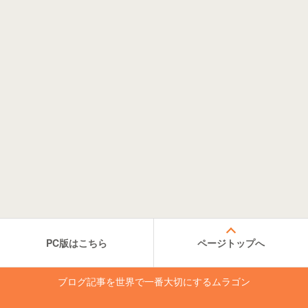
PC版はこちら
ページトップへ
ブログ記事を世界で一番大切にするムラゴン