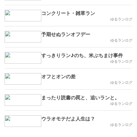
コンクリート・雑草ラン
ゆるランログ
予期せぬランオフデー
ゆるランログ
すっきりラン♪のち、米ぶちまけ事件
ゆるランログ
オフとオンの差
ゆるランログ
まったり読書の罠と、追いランと。
ゆるランログ
ウラオモテだよ人生は？
ゆるランログ