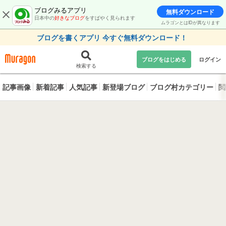
ブログみるアプリ
無料ダウンロード
日本中の
好きなブログ
をすばやく見られます
ムラゴンとはIDが異なります
ブログを書くアプリ 今すぐ無料ダウンロード！
ブログをはじめる
ログイン
検索する
記事画像
新着記事
人気記事
新登場ブログ
ブログ村カテゴリー
閲