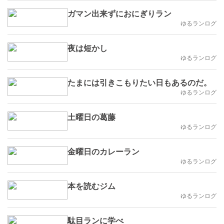
ガマン出来ずにおにぎりラン
ゆるランログ
夜は短かし
ゆるランログ
たまには引きこもりたい日もあるのだ。
ゆるランログ
土曜日の葛藤
ゆるランログ
金曜日のカレーラン
ゆるランログ
本を読むジム
ゆるランログ
駄目ランに学べ