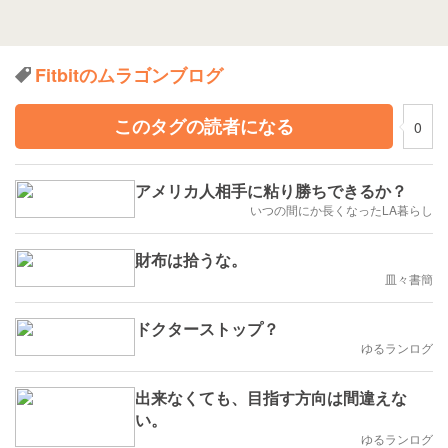
Fitbitのムラゴンブログ
このタグの読者になる
0
アメリカ人相手に粘り勝ちできるか？
いつの間にか長くなったLA暮らし
財布は拾うな。
皿々書簡
ドクターストップ？
ゆるランログ
出来なくても、目指す方向は間違えな
い。
ゆるランログ