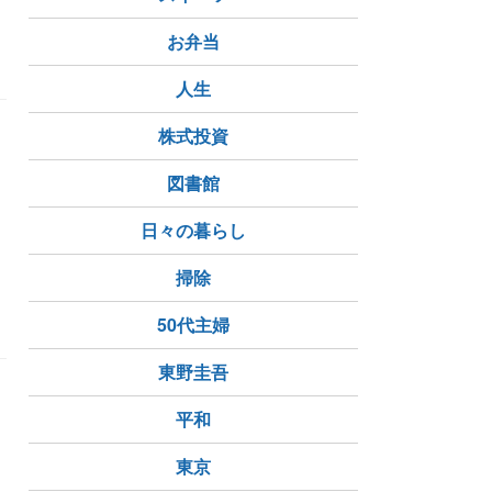
お弁当
人生
株式投資
ー
図書館
け
日々の暮らし
ール
捨て猫
掃除
50代主婦
東野圭吾
平和
東京