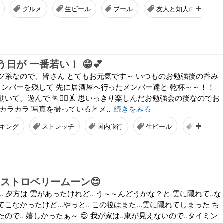
グルメ
生ビール
プール
友人と知人の違いはど
いう日が 一番若い！ 😁💕
ツ系なので、皆さん とてもお元気です～ いつものお勉強後の呑み
るメンバーを残して 先に居酒屋へ行ったメンバー達と 乾杯～～！！
いて、遊んで 🏃🤾‍♀️🤸 思いっきり楽しんだお勉強会の後なのでお
カラカラ 写真を撮っているとメ...
続きをみる
キング
ストレッチ
国内旅行
生ビール
ハイボー
 ストロベリームーン😊
. 夕方は 雲があったけれど.. う～～んどうかな？と 雲に隠れて..な
こなかったけど...やっと.. この後はまた...雲に隠れてしまった ち
で.. 嬉しかったぁ～ 😊 我が家は..東が見えないので..タイミン