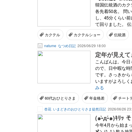
韓国伝統酒のカク
各先着50名。 
し、45分くらい
て回りました。 伝
カクテル
カクテルショー
伝統酒
natume
なつめ日記
2026/06/29 18:00
こんばんは。今日
ので、日中暇な時
です。さっきから
いますがよろしく
みる
60代おひとりさま
年金格差
チート
杏花
いまどきのおひとりさま徒然日記
2026/06/26 23
今年4月から始まったお勉
🍹＼(^_^ ) 