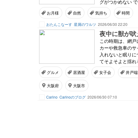
グがつかめない でも.
お月様
自然
気持ち
時間
おたんこなーす
星屑のワルツ
2026/06/30 22:20
この時期は、網戸に
カーや救急車のサ
入れないと眠りに
てそよそよと揺れる
グルメ
居酒屋
女子会
井戸端
大阪府
大阪市
Carino
Carinoのブログ
2026/06/30 07:10