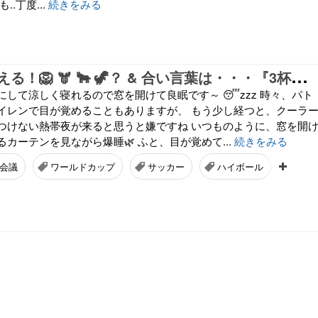
.丁度...
続きをみる
夜
中に獣が吠える！🦁 🫎 🐂 🦖？ & 合い言葉は・・・『3杯だけ！ 🍺(^_^) 』
して涼しく寝れるので窓を開けて良眠です～ 😴zzz 時々、パト
イレンで目が覚めることもありますが、 もう少し経つと、クーラ
つけない熱帯夜が来ると思うと嫌ですね いつものように、窓を開
カーテンを見ながら爆睡🌿 ふと、目が覚めて...
続きをみる
会議
ワールドカップ
サッカー
ハイボール
生ビ