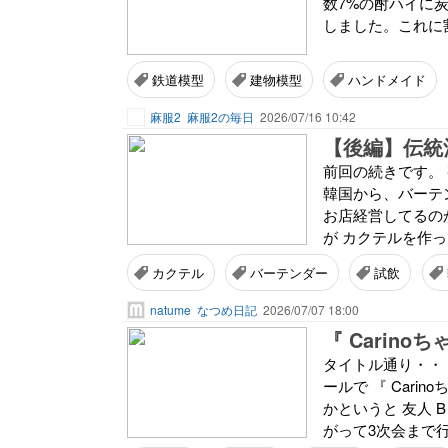
数7%の酎ハイに
しました。これに
鉄道模型
建物模型
ハンドメイド
麻服2
麻服2の毎日
2026/07/16 10:42
【後編】伝統
前回の続きです。
韓国から、バーテ
お店経営してるの
が カクテルを作っ
カクテル
バーテンダー
試飲
natume
なつめ日記
2026/07/07 18:00
タイトル通り・・・
ールで 『 Car
かというと 友人 
がって3次会まで行