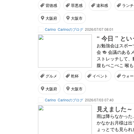
背徳感
罪悪感
違和感
ランチ
大阪府
大阪市
Carino
Carinoのブログ
2026/07/07 08:01
“ 今日 ” と
お勉強会はスポー
会 🍻 会議のあ
ストレッチして、動
腹もぺこぺこ 喉も
グルメ
乾杯
イベント
ウォー
大阪府
大阪市
Carino
Carinoのブログ
2026/07/03 07:40
見えました～
雨は降らなかった..
かなかお月様は出て
ょっとでも見られたの