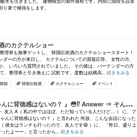
炭酸水を注ぎました。 建物模型の製作過程です。内部に階段を設置
割り箸で補強をします。
酒のカクテルショー
 整理券も無事ゲットし、 韓国伝統酒のカクテルショースタート！
ンダーの方が来日し、 カクテルについての質疑応答。 女性の方、
か、 いろいろ質問されていました。 その後は、バーテンダーの方
て、整理券と引き換えに 試飲です。度数は結構高...
続きをみる
韓国
韓国伝統酒
カクテルショー
イベント
『
Carinoちゃんに背徳感はないの？ 』😳⁉ Answer ⇒ そんなもんあったら こんなに呑んでません😅Hehehe…
 友人 A（ 私の中ではほぼ、ただ知っている人だけど… ） に、プ
inoちゃんに背徳感はないの？ 』と言われた 何故、こんな会話になった
B（ 彼女はランチも行ったので、友人です😄 ）に、 「昨日、盛り上
ったよーー」と言ったから...
続きをみる