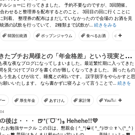
テルショーに 行ってきました。 予約不要なのですが、3回開催。
問い合わせると整理券を配布するとのこと。 3回目の回に行くことに
前に到着。 整理券の配布はまだしていなかったので会場の お酒を見
統酒の試飲を行っていて、 2種類まで試飲が...
続きをみる
韓国伝統酒
ポップンジャウム
食べるお酒
梨花酒
定
年が見えてきたプチお局様との「年金格差」という現実と給料日の背徳「チートデー」を楽しむワタクシ。
も夜な夜なブログになってしまいました。最近繁忙期に入ってきた
間を見つけてブログを書くのが難しくなってきました。 困ったも
もう生あくびが出て、睡魔との戦いです。 誤字脱字をやらかすと
お願いいたします。 なら書かずに寝ろよって言うことで...
続きを
デー
厚生年金
あすけん
家計簿
YouTube
:04
(๑•̀д•́๑)ｷﾘｯ その後は・・・ 🍺*(ˊᗜˋ*)و Hehehe!!💛
強サークル この日は、懇親会 ( ^_^)🥃/( ^_^)/🍺☆🍷＼(^_^ )
飲み放題～～💖 普段はあんまり戴かない甘いもの。。。 美味しいよ～💖