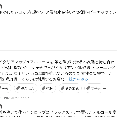
酒
溶かしたシロップに酎ハイと炭酸水を注いだお酒をピーナッツでい
イタリアンカジュアルコースを 娘と🥰 娘は渋谷へ友達と待ち合わ
 私は18時から、女子会で再びイタリアンバル🍕🍝 トレーニング
女子会は 女子というには歳を重ねているので笑 女性会笑😆でした
他 私は月一くらいは利用するお店な...
続きをみる
今夜
夕ごはん
乾杯
飲み放題
女子会
〜
2026/07/20 11:27
酒
茶を注いで作ったシロップにドラッグストアで買ったアルコール度