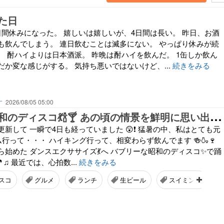
た日
日間休みになった。 嬉しいは嬉しいが、4日間は長い。 昨日、お酒
も飲んでしまう。 連日飲むことは滅多にない。 やっぱり休みが続
。 酎ハイよりは日本酒派。 昨晩は酎ハイを飲んだ。 1缶しか飲ん
か変な感じがする。 気持ち悪いではないけど、...
続きをみる
す
2026/08/05 05:00
バ
ブリーな昭和のディスコ💃🍾🍸 あの頃の情景を鮮明に思い出しながら踊っています✨💖🎵
新して 一瞬で4日も経っていました 😲❗ 猛暑の中、私はとても元
ジム行って・・・ ハイキング行って、相変わらず飲んでます 🍻🍶🍷
始めた ダンスエクササイズ💃へ バブリーな昭和のディスコ✨で踊
♫ 最近では、心拍数...
続きをみる
スコ
グルメ
ランチ
生ビール
スイミング