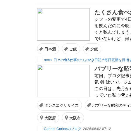
たくさん食べ
シフトの変更で4
を飲んだのに今晩
くと弛んでしまう
でいないけど、何だ
日本酒
ご飯
夕飯
neco
日々の食&仕事のつぶやき日記**毎日更新を目指
前回、ブログ記事更
気 😅 泳いで、
この日は、先月から
っていた私 ✨💖♫
ダンスエクササイズ
バブリーな昭和のディ
大阪府
大阪市
Carino
Carinoのブログ
2026/08/02 07:12