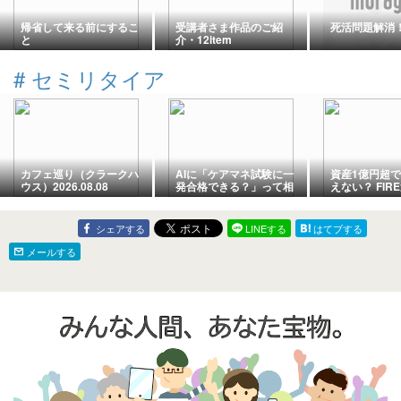
帰省して来る前にするこ
受講者さま作品のご紹
死活問題解消
と
介・12item
Suncaacher®︎ Dew-雫-
#
セミリタイア
カフェ巡り（クラークハ
AIに「ケアマネ試験に一
資産1億円超
ウス）2026.08.08
発合格できる？」って相
えない？ FIR
談してみたら、意外な分
む老後の現実
析結果が返ってきた話
シェアする
LINEする
はてブする
メールする