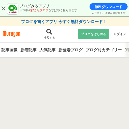
ブログみるアプリ
無料ダウンロード
日本中の
好きなブログ
をすばやく見られます
ムラゴンとはIDが異なります
ブログを書くアプリ 今すぐ無料ダウンロード！
ブログをはじめる
ログイン
検索する
記事画像
新着記事
人気記事
新登場ブログ
ブログ村カテゴリー
閲