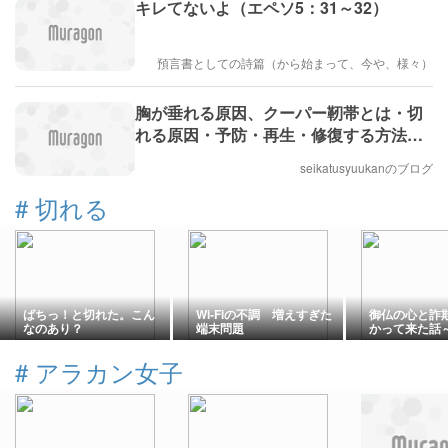
キレてないよ（エペソ5：31～32）
預言書としての詩篇（から始まって、今や、様々）
胸が垂れる原因、クーパー靭帯とは・切
れる原因・予防・再生・修復する方法・
もし切れたら・切れているか確認する方
seikatusyuukanのブログ
法・手術
#
切れる
ばちっ！と切れた。こん
Wi-Fiの不調 増えすぎた
御仏の心と詐
なのあり？
端末問題
かって来た話
～
#
アラカン女子