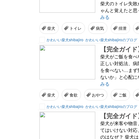
柴犬のトイレ失敗
ゃんと覚えたと思
みる
柴犬
トイレ
病気
排泄
かわいい柴犬shibajiro
かわいい柴犬shibajiroのブログ
柴犬がご飯を食べ
正しい対処法、病
を食べない…まず
ないか」と心配に
みる
柴犬
食欲
おやつ
ご飯
かわいい柴犬shibajiro
かわいい柴犬shibajiroのブログ
柴犬が来客や物音
てはいけない対応
のはなぜ？ 柴犬