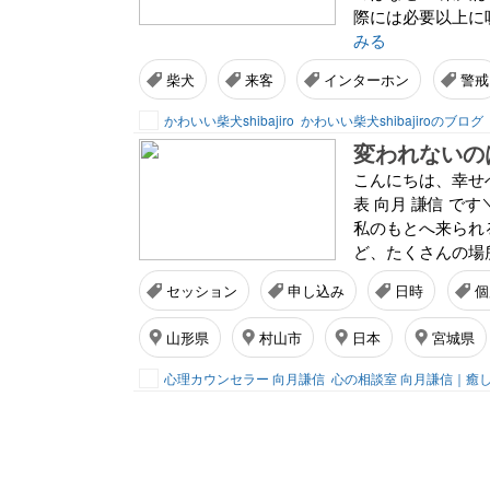
際には必要以上に
みる
柴犬
来客
インターホン
警戒
かわいい柴犬shibajiro
かわいい柴犬shibajiroのブログ
変われないの
こんにちは、幸せへ
表 向月 謙信 で
私のもとへ来られる
ど、たくさんの場所
セッション
申し込み
日時
個
山形県
村山市
日本
宮城県
心理カウンセラー 向月謙信
心の相談室 向月謙信｜癒