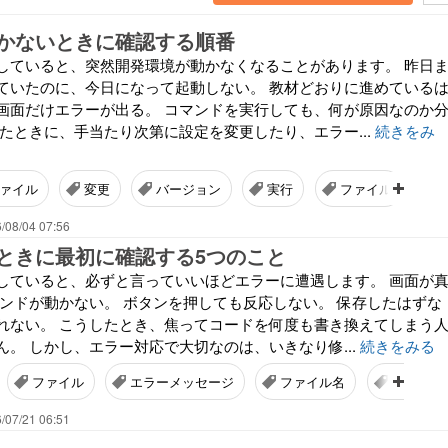
かないときに確認する順番
していると、突然開発環境が動かなくなることがあります。 昨日
ていたのに、今日になって起動しない。 教材どおりに進めている
画面だけエラーが出る。 コマンドを実行しても、何が原因なのか
たときに、手当たり次第に設定を変更したり、エラー...
続きをみ
ァイル
変更
バージョン
実行
ファイル
/08/04 07:56
ときに最初に確認する5つのこと
していると、必ずと言っていいほどエラーに遭遇します。 画面が
マンドが動かない。 ボタンを押しても反応しない。 保存したはずな
れない。 こうしたとき、焦ってコードを何度も書き換えてしまう
。 しかし、エラー対応で大切なのは、いきなり修...
続きをみる
ファイル
エラーメッセージ
ファイル名
コード
/07/21 06:51