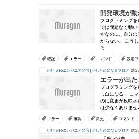
開発環境が動
プログラミングを
では問題なく動い
ずなのに、自分の
からない。 こうし
る
確認
エラー
コマンド
設定フ
たむ
webエンジニア発信 | 少しためになるブログ
2026
エラーが出た
プログラミングを
っ白になる。 コ
のに変更が反映さ
は少なくありません
エラー
確認
変更
コマンド
たむ
webエンジニア発信 | 少しためになるブログ
2026