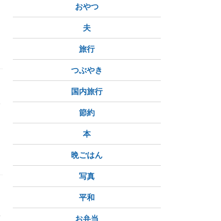
おやつ
夫
旅行
つぶやき
国内旅行
飯
は
節約
本
晩ごはん
写真
平和
る
実
お弁当