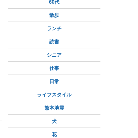
60代
散歩
ランチ
読書
シニア
仕事
は
種
日常
ライフスタイル
熊本地震
犬
花