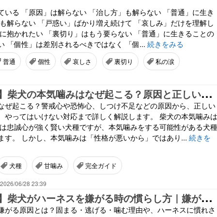
ている 「原因」は解らない 「治し方」も解らない 「普通」に生き
」も解らない 「戸惑い」ばかり増え続けて 「哀しみ」だけを理解し
」に抱かれたい 「裏切り」はもう要らない 「普通」に生きることの
 「個性」は差別されるべきではなく 「個...
続きをみる
普通
個性
哀しさ
裏切り
私の涙
【
完全ガイド】柴犬の本気噛みはなぜ起こる？原因と正しい接し方・改善方法を徹底解説
なぜ起こる？警戒心や恐怖心、しつけ不足などの原因から、正しい
、やってはいけない対応まで詳しく解説します。 柴犬の本気噛み
犬は忠誠心が強く賢い犬種ですが、本気噛みをする可能性がある犬
ます。 しかし、本気噛みは「性格が悪いから」ではあり...
続きを
犬種
甘噛み
完全ガイド
2026/06/28 23:39
【
完全ガイド】柴犬がハーネスを嫌がる時の慣らし方｜嫌がる原因と正しいトレーニング方法を解説
嫌がる原因とは？固まる・逃げる・噛む理由や、ハーネスに慣れさ