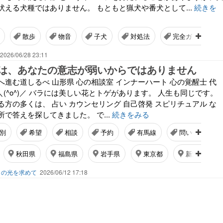
吠える犬種ではありません。 もともと猟犬や番犬として...
続きを
散歩
物音
子犬
対処法
完全ガイド
2026/06/28 23:11
は、あなたの意志が弱いからではありません
進む道しるべ 山形県 心の相談室 インナーハート 心の覚醒士 代
す＼(^o^)／ バラには美しい花とトゲがあります。 人生も同じです。
方の多くは、 占い カウンセリング 自己啓発 スピリチュアル な
で答えを探してきました。 で...
続きをみる
別
希望
相談
予約
有馬線
問い合わせ
秋田県
福島県
岩手県
東京都
新潟県
しの光を求めて
2026/06/12 17:18