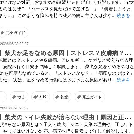
はいけない対応、おすすめの練習方法まで詳しく解説します。 柴
るのはなぜ？ 「ハーネスを見ただけで逃げる…」 「装着しようと
まう…」 このような悩みを持つ柴犬の飼い主さんは少な...
続きを
完全ガイド
2026/06/28 23:37
【
完全ガイド】柴犬が足をなめる原因｜ストレス？皮膚病？考えられる理由と対処法を徹底解説
原因とは？ストレスや皮膚病、アレルギー、ケガなど考えられる理
、病院へ行く目安まで詳しく解説します。 柴犬が足をなめるのは
の足を何度もなめていると、「ストレスかな？」「病気なのでは？
よね。 実は、足をなめる行動にはさまざまな原因があり...
続きを
ー
散歩
肉球
乾燥
完全ガイド
2026/06/28 23:37
【
完全ガイド】柴犬のトイレ失敗が治らない理由｜原因と正しいしつけ・改善方法を徹底解説
が治らない原因とは？子犬・成犬・シニア犬別の理由や、正しいト
、やってはいけない対応、病院へ行く目安まで詳しく解説します。