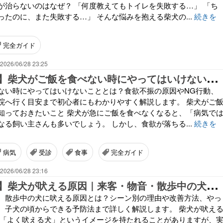
が治らないのはなぜ？ 「何度教えてもトイレを失敗する…」 「ち
ったのに、また失敗する…」 そんな悩みを抱える柴犬の...
続きを
完全ガイド
2026/06/28 23:25
【
完全ガイド】柴犬がご飯を食べない時にやってはいけないこと｜原因と正しい対処法を徹底解説
ない時にやってはいけないこととは？食欲不振の原因やNG行動、
院へ行く目安まで初心者にもわかりやすく解説します。 柴犬がご
知っておきたいこと 柴犬が急にご飯を食べなくなると、「病気で
なる飼い主さんも多いでしょう。 しかし、食欲が落ちる...
続きを
病気
受診
食事
完全ガイド
2026/06/28 23:16
【
完全ガイド】柴犬が吠える原因｜来客・物音・散歩中の犬別に正しい対処法を解説
、散歩中の犬に吠える原因とは？シーン別の理由や改善方法、やっ
、子犬の頃からできる予防法まで詳しく解説します。 柴犬が吠え
は「よく吠える犬」というイメージを持たれることがありますが、