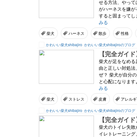
せる方法、やって
がハーネスを嫌が
すると固まってし
みる
柴犬
ハーネス
散歩
性格
かわいい柴犬shibajiro
かわいい柴犬shibajiroのブログ
柴犬が足をなめる
由と正しい対処法
ぜ？ 柴犬が自分
と心配になります
みる
柴犬
ストレス
皮膚
アレルギ
かわいい柴犬shibajiro
かわいい柴犬shibajiroのブログ
柴犬のトイレ失敗
イレトレーニング