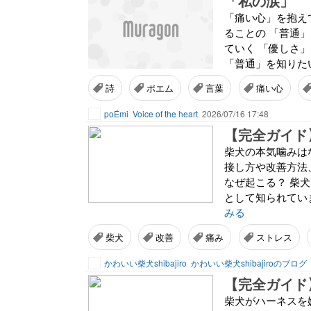
「私の涙」
「痛い心」を抱え
ることの 「普通
ていく 「優しさ
「普通」を知りたい
詩
ポエム
言葉
痛い心
poÉmi
Voice of the heart
2026/07/16 17:48
柴犬の本気噛みは
接し方や改善方法
なぜ起こる？ 柴
として知られてい
みる
柴犬
改善
痛み
ストレス
かわいい柴犬shibajiro
かわいい柴犬shibajiroのブログ
柴犬がハーネスを