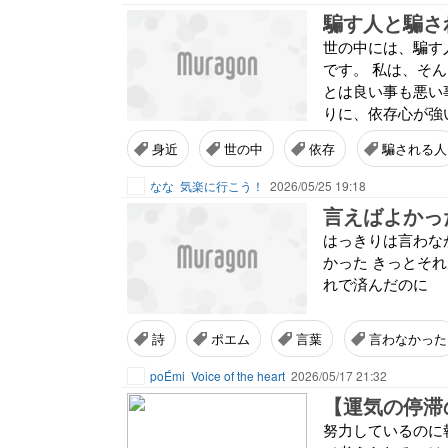
騙す人と騙さ
世の中には、騙す
です。 私は、そ
とは良い事も悪い
りに、依存心が強い
身近
世の中
依存
騙される人
なな
気楽に行こう！
2026/05/25 19:18
言えばよかっ
はっきりは言わな
かった きっとそ
れで済んだのに
詩
ポエム
言葉
言わなかった
poÉmi
Voice of the heart
2026/05/17 21:32
【運気の停滞
努力しているのに