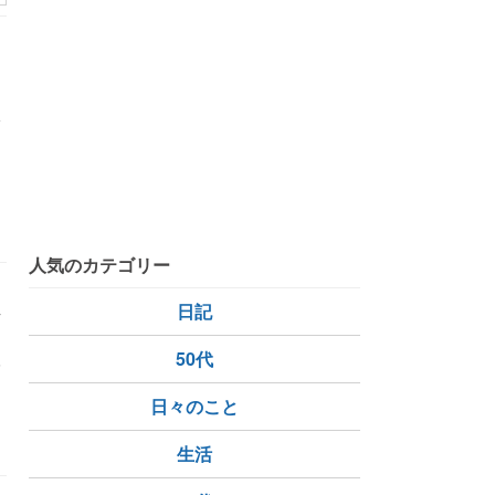
ま
は
分
環境
人気のカテゴリー
真
日記
人
50代
日々のこと
実行
生活