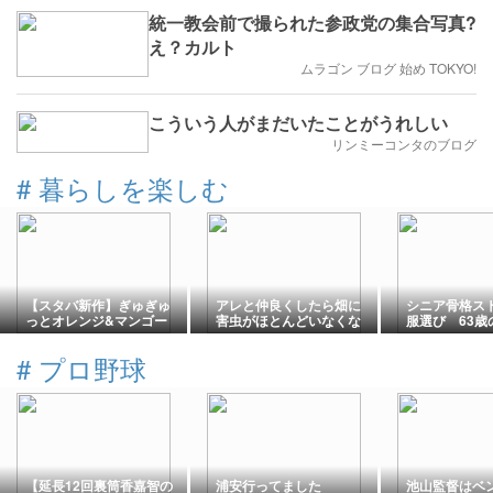
統一教会前で撮られた参政党の集合写真?
え？カルト
ムラゴン ブログ 始め TOKYO!
こういう人がまだいたことがうれしい
リンミーコンタのブログ
#
暮らしを楽しむ
【スタバ新作】ぎゅぎゅ
アレと仲良くしたら畑に
シニア骨格ス
っとオレンジ&マンゴー
害虫がほとんどいなくな
服選び 63歳
フラペチーノ★めちゃ
った
ドカラー・オ
旨！！面白自販機ついで
ズを取り入れ
#
プロ野球
に旅行記
【延長12回裏筒香嘉智の
浦安行ってました
池山監督はベ