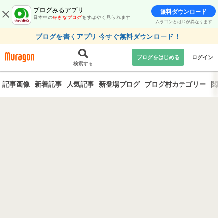
ブログみるアプリ
無料ダウンロード
日本中の
好きなブログ
をすばやく見られます
ムラゴンとはIDが異なります
ブログを書くアプリ 今すぐ無料ダウンロード！
ブログをはじめる
ログイン
検索する
記事画像
新着記事
人気記事
新登場ブログ
ブログ村カテゴリー
閲