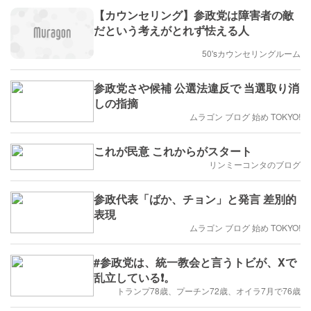
【カウンセリング】参政党は障害者の敵
だという考えがとれず怯える人
50'sカウンセリングルーム
参政党さや候補 公選法違反で 当選取り消
しの指摘
ムラゴン ブログ 始め TOKYO!
これが民意 これからがスタート
リンミーコンタのブログ
参政代表「ばか、チョン」と発言 差別的
表現
ムラゴン ブログ 始め TOKYO!
#参政党は、統一教会と言うトビが、Xで
乱立している❗。
トランプ78歳、プーチン72歳、オイラ7月で76歳