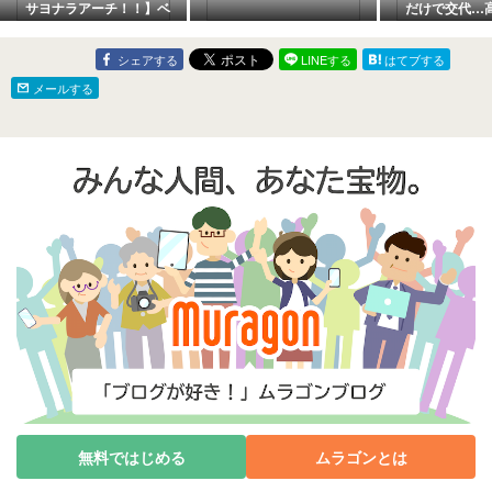
サヨナラアーチ！！】ベ
だけで交代…
イスターズvsカープ8/8
回0/3KO
シェアする
LINEする
はてブする
メールする
無料ではじめる
ムラゴンとは