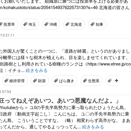
しくお願いいたします。 組織票に勝つには投票率を上げる必要があ
om/kohakuototo/status/2054154937622573130?s=46 北海道の皆さん
投票率
埼玉
沖縄
北海道
知事
/13 21:11
た外国人が驚くことの一つに、「道路が綺麗」というのがありまし
分離帯には様々な樹木が植えられ、目を楽しませてくれています。
樹とし利用されている樹種のランクは（https://www.etree.jp/co
 1位：イチョ...
続きをみる
維持管理
財源
ばら撒き
生態系
道路
6 07:54
狂ってねえぞあいつ。あいつ悪魔なんだよ。」
Youtubeから＞ ユ0の手先半島勢力に乗っ取られたひょうたん島。
日政府 〔動画文字起こし〕 こんにちは。 ユ〇の手先半島勢力に乗
たん島。 こういうことですな。 （略） 相変わらず高市がな。 まあ
ってんだから。通してやるよっつってん...
続きをみる