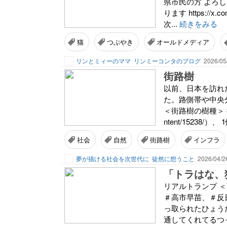
県市民の方 よろ
ります https://x.c
次...
続きをみる
猫
つぶやき
オールドメディア
リンとミィーのママ
リンミーコンタのブログ
2026/05
街路樹
以前、日本を訪れ
た。路側帯や中央
＜街路樹の樹種＞ 街路
ntent/15238/）、
社会
自然
街路樹
インフラ
夢が描ける社会を次世代に
徒然に想うこと
2026/04/2
「トラはな、
リアルトランプ ＜
＃高市早苗、＃反
っ取られたひょう
通してくれてるつ