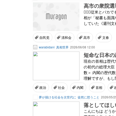
高市の衆院選
🙇🏻‍♀️従米とバカでも判る
相が「秘書も面識
していた《週刊文春が
自民党
清和会
高市
文春
warabidani
真相世界
2026/06/08 12:00
短命な日本の
現在の首相は歴代
の初代の総理大臣
数＞ 内閣の歴代
理解ですが、もし
政治
社会
内閣
首相
夢が描ける社会を次世代に
徒然に想うこと
2026/05/2
落としてほし
こんにちは どう