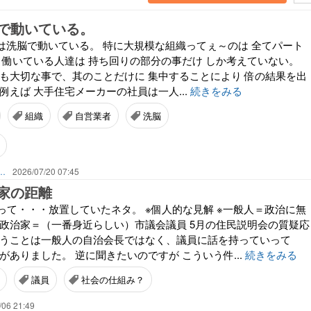
で動いている。
の中は洗脳で動いている。 特に大規模な組織ってぇ～のは 全てパート
で 働いている人達は 持ち回りの部分の事だけ しか考えていない。
ても大切な事で、其のことだけに 集中することにより 倍の結果を出
例えば 大手住宅メーカーの社員は一人...
続きをみる
組織
自営業者
洗脳
）看板・カワムラ ℡092-935-7058
2026/07/20 07:45
家の距離
って・・・放置していたネタ。 ※個人的な見解 ※一般人＝政治に無
 政治家＝（一番身近らしい）市議会議員 5月の住民説明会の質疑応
いうことは一般人の自治会長ではなく、議員に話を持っていって
がありました。 逆に聞きたいのですが こういう件...
続きをみる
議員
社会の仕組み？
/06 21:49