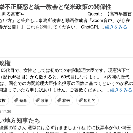
挙不正疑惑と統一教会と従米政策の関係性
高市や ----------------------------------------- Quest； 【高市早苗首
ない方」と答弁も…事務所秘書と動画作成者「Zoom音声」が存在
公開》】 これを説明してください。 ChotGPL ...
続きをみる
政権
105代目で、女性としては初めての内閣総理大臣です。現憲法下で
（歴代46番目）から数えると、60代目になります。 ＜内閣の歴代
数は、国会での内閣総理大臣指名投票の回数に基づくというのが私
間違っていたら申し訳ありません。ご容赦ください。...
続きをみる
政権
短命
政策
将来
短期的
5 17:36
い地方知事たち
か全国の皆さん 選挙には必ず行きましょうね 特に投票率が低い埼玉