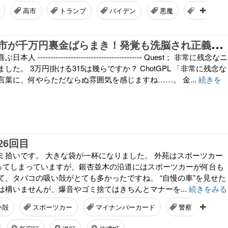
高市
トランプ
バイデン
悪魔
ネタ
選
挙直後に高市が千万円裏金ばらまき！発覚も洗脳され正義感を失った哀れな投票者の無反応
----------------------------------------- Quest； 非常に残念なニ
した。 3万円掛ける315は幾らですか？ ChotGPL 「非常に残念な
言葉に、何やらただならぬ雰囲気を感じますね……。 金...
続きを
26回目
ミ拾いです。 大きな袋が一杯になりました。 外苑はスポーツカー
なってしまっていますが、銀杏並木の沿道にはスポーツカーが何台も
て、タバコの吸い殻がとても多かったですね。 “自慢の車”を見せた
は構いませんが、爆音やゴミ捨てはきちんとマナーを...
続きをみる
い殻
スポーツカー
マイナンバーカード
警察
マ