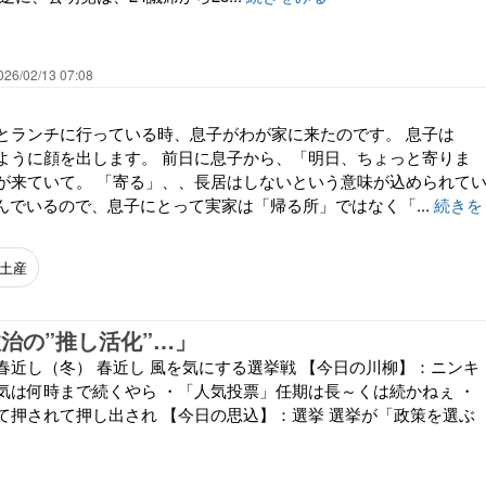
026/02/13 07:08
とランチに行っている時、息子がわが家に来たのです。 息子は
ように顔を出します。 前日に息子から、「明日、ちょっと寄りま
が来ていて。 「寄る」、、長居はしないという意味が込められて
住んでいるので、息子にとって実家は「帰る所」ではなく「...
続きを
土産
政治の”推し活化”…」
春近し（冬） 春近し 風を気にする選挙戦 【今日の川柳】：ニンキ
気は何時まで続くやら ・「人気投票」任期は長～くは続かねぇ ・
て押されて押し出され 【今日の思込】：選挙 選挙が「政策を選ぶ