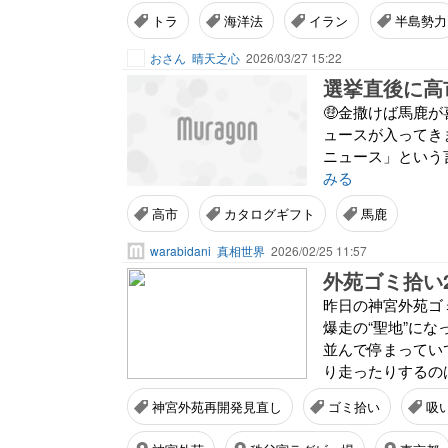
トラ
海洋法
イラン
半島勢力
おさん
晴天之心
2026/03/27 15:22
🤑金撒けば馬鹿が喜ぶ日本人 
ュースが入ってきま
ニュース」という
みる
高市
カタログギフト
馬鹿
warabidani
真相世界
2026/02/25 11:57
外苑ゴミ拾い
昨日の神宮外苑ゴ
爆走の“聖地”に
並んで停まってい
り走ったりするの
神宮外苑再開発見直し
ゴミ拾い
吸