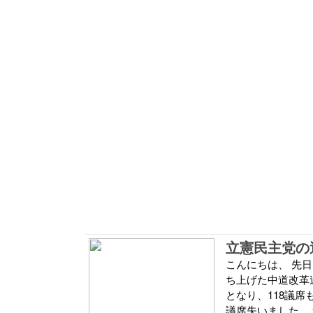
立憲民主党の
こんにちは、 先
ち上げた中道改革連
となり、118議席
議席失いました。 