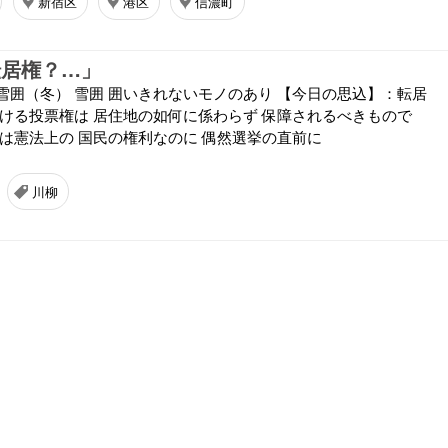
新宿区
港区
信濃町
転居権？…」
雪囲（冬） 雪囲 囲いきれないモノのあり 【今日の思込】：転居
おける投票権は 居住地の如何に係わらず 保障されるべきもので
」は憲法上の 国民の権利なのに 偶然選挙の直前に
川柳