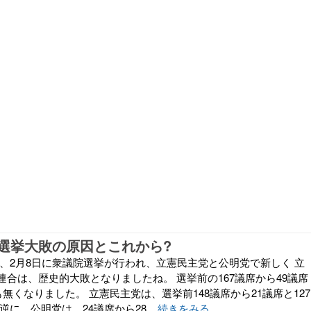
選挙大敗の原因とこれから?
日、2月8日に衆議院選挙が行われ、立憲民主党と公明党で新しく 立
合は、歴史的大敗となりましたね。 選挙前の167議席から49議席
も無くなりました。 立憲民主党は、選挙前148議席から21議席と127
逆に、公明党は、24議席から28...
続きをみる