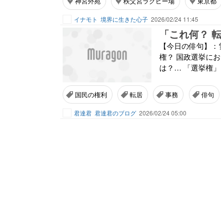
神宮外苑
秩父宮ラグビー場
東京都
イナモト
境界に生きた心子
2026/02/24 11:45
「これ何？ 
【今日の俳句】：
権？ 国政選挙に
は？… 「選挙権
国民の権利
転居
事務
俳句
君達君
君達君のブログ
2026/02/24 05:00