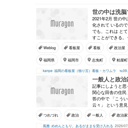
世の中は洗脳
2021年2月 世
化されて いるの
でも、これは と
すことができる。 
Weblog
看板屋
看板
政治屋
福岡県
福岡市
志免町
粕屋町
kanpe
福岡の看板屋（独り言
一般人と政治
記事にしようと思
関心な田舎の住民
答の中で 「こう
云々」 という意見
つれづれ
政治
一般人
政治家
風雅
めめんともり。あるがままを受け入れる
2026/07