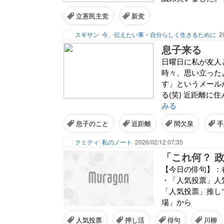
立憲民主党
新党
スギサン
今、伝えたい事・自分らしく生きるために
2
息子来る
日曜日に私が友人
時々、思い立った
す」というメール
る(笑) 近距離に
みる
息子のこと
近距離
間欠泉
手
クミティ
私のノート
2026/02/12 07:35
「これ何？ 
【今日の俳句】：
・「人気投票」人
「人気投票」推し
場」から
人気投票
押し活
俳句
川柳