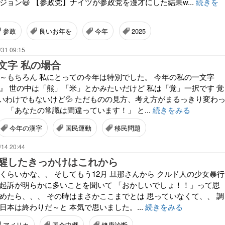
ジョン😃 【参政党】ナイツが参政党を漫才にした結果w...
続きを
参政
良いお年を
今年
2025
/31 09:15
文字 私の場合
ゃ～もちろん 私にとっての今年は特別でした。 今年の私の一文字
覚』 世の中は「熊」「米」とかみたいだけど 私は「覚」一択です 覚
いわけでもないけど💦 ただものの見方、考え方がまるっきり変わ
 「あなたの常識は間違っています！」 と...
続きをみる
今年の漢字
国民運動
移民問題
/14 20:44
醒したきっかけはこれから
くらいかな、、 そしてもう12月 旦那さんから クルド人の少女暴行
不起訴が明らかに多いことを聞いて 「おかしいでしょ！！」って思
始めたら、、、 その時はまさかここまでとは 思っていなくて、、 調
日本は終わりだ～と 本気で思いました。...
続きをみる
アメリカ
国会中継
健康診断