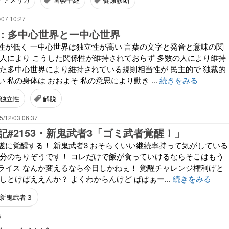
/07 10:27
：多中心世界と一中心世界
性が低く 一中心世界は独立性が高い 言葉の文字と発音と意味の関
の人により こうした関係性が維持されておらず 多数の人により維持
した多中心世界により維持されている規則相当性が 民主的で 独裁的
 私の身体は おおよそ 私の意思により動き ...
続きをみる
独立性
解脱
5/12/03 06:37
記#2153・新鬼武者3「ゴミ武者覚醒！」
遂に覚醒する！ 新鬼武者3 おそらくいい継続率持って気がしている
養分のちりぞうです！ コレだけで飯が食っていけるならそこはもう
ライス なんか変えるなら今日しかねぇ！ 覚醒チャレンジ権利げと
しとけばええんか？ よくわからんけど ぱぱぁー...
続きをみる
新鬼武者３
6