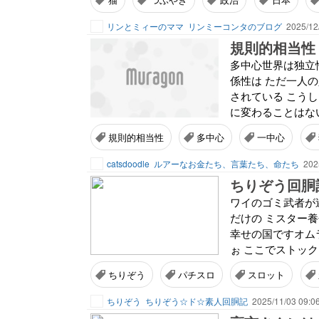
リンとミィーのママ
リンミーコンタのブログ
2025/12
規則的相当性
多中心世界は独立
係性は ただ一人
されている こう
に変わることはない
規則的相当性
多中心
一中心
catsdoodle
ルアーなお金たち、言葉たち、命たち
202
ちりぞう回胴
ワイのゴミ武者が
だけの ミスター
幸せの国ですオム
ぉ ここでストック
ちりぞう
パチスロ
スロット
ちりぞう
ちりぞう☆ド☆素人回胴記
2025/11/03 09:0