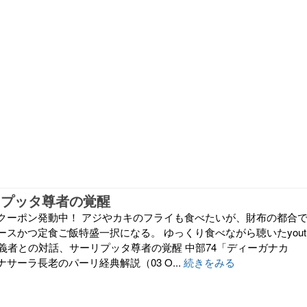
リプッタ尊者の覚醒
クーポン発動中！ アジやカキのフライも食べたいが、財布の都合
ースかつ定食ご飯特盛一択になる。 ゆっくり食べながら聴いたyout
懐疑主義者との対話、サーリプッタ尊者の覚醒 中部74「ディーガナカ
サーラ長老のパーリ経典解説（03 O...
続きをみる