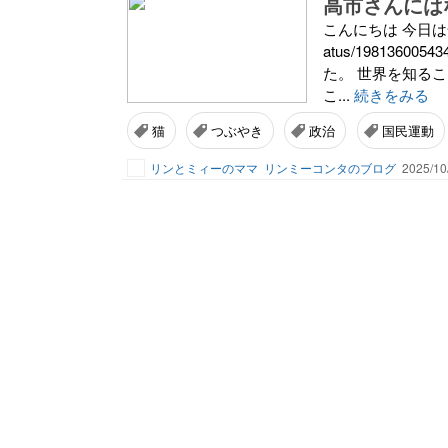
高市さんには
こんにちは 今日は全国で
atus/198136
た。 世界を知る
こ...
続きをみる
猫
つぶやき
政治
国民運動
リンとミィーのママ
リンミーコンタのブログ
2025/10