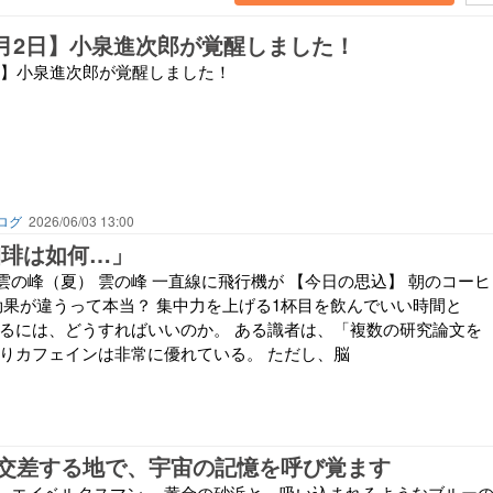
6月2日】小泉進次郎が覚醒しました！
2日】小泉進次郎が覚醒しました！
ログ
2026/06/03 13:00
珈琲は如何…」
雲の峰（夏） 雲の峰 一直線に飛行機が 【今日の思込】 朝のコーヒ
効果が違うって本当？ 集中力を上げる1杯目を飲んでいい時間と
めるには、どうすればいいのか。 ある識者は、「複数の研究論文を
はりカフェインは非常に優れている。 ただし、脳
交差する地で、宇宙の記憶を呼び覚ます
、エイベルタスマン。 黄金の砂浜と、吸い込まれるようなブルー