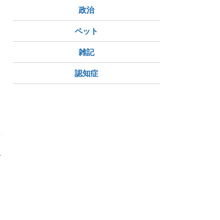
政治
ペット
雑記
認知症
で