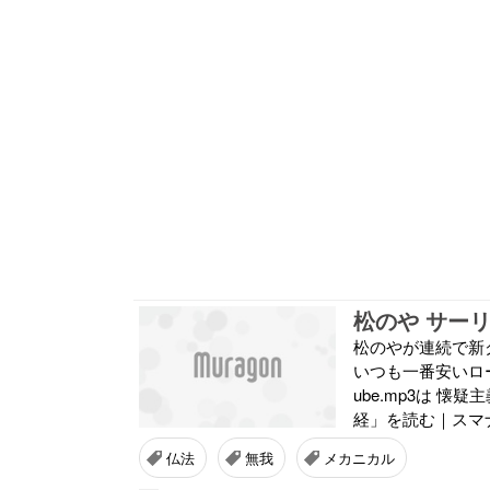
松のや サー
松のやが連続で新
いつも一番安いロ
ube.mp3は 
経」を読む｜スマナ
仏法
無我
メカニカル