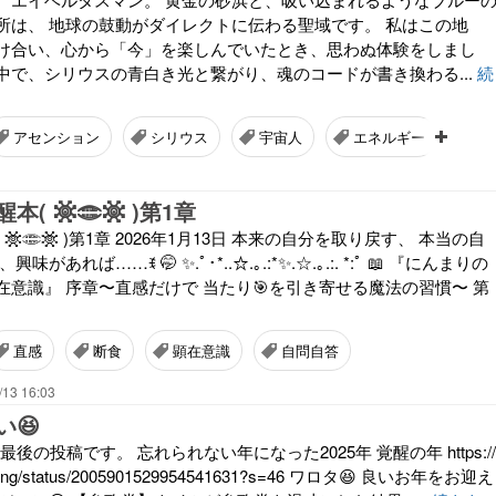
所は、 地球の鼓動がダイレクトに伝わる聖域です。 私はこの地
け合い、心から「今」を楽しんでいたとき、思わぬ体験をしまし
中で、シリウスの青白き光と繋がり、魂のコードが書き換わる...
続
アセンション
シリウス
宇宙人
エネルギー
ニ
( 𖡹𓂏𖡹 )第1章
𖡹𓂏𖡹 )第1章 2026年1月13日 本来の自分を取り戻す、 本当の自
があれば……ꉂ 🤭 ✨.ﾟ･*..☆.｡.:*✨.☆.｡.:. *:ﾟ 📖 『にんまりの
意識』 序章〜直感だけで 当たり🎯を引き寄せる魔法の習慣〜 第
直感
断食
顕在意識
自問自答
/13 16:03
い😆
最後の投稿です。 忘れられない年になった2025年 覚醒の年 https://
kong/status/2005901529954541631?s=46 ワロタ😆 良いお年をお迎え