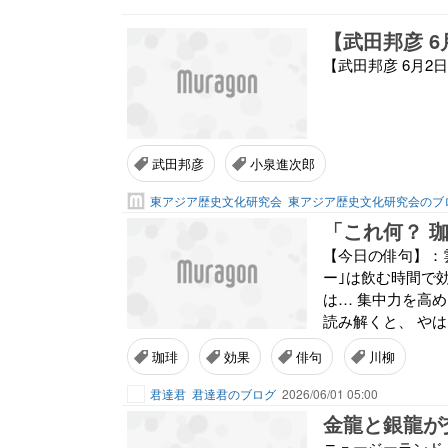
【武田邦彦 
【武田邦彦 6月
武田邦彦
小泉進次郎
東アジア歴史文化研究会
東アジア歴史文化研究会のブ
「これ何？ 
【今日の俳句】：
ー｣は飲む時間で
は… 集中力を高
読み解くと、 や
珈琲
効果
俳句
川柳
君達君
君達君のブログ
2026/06/01 05:00
金龍と銀龍が
ニュージーランド