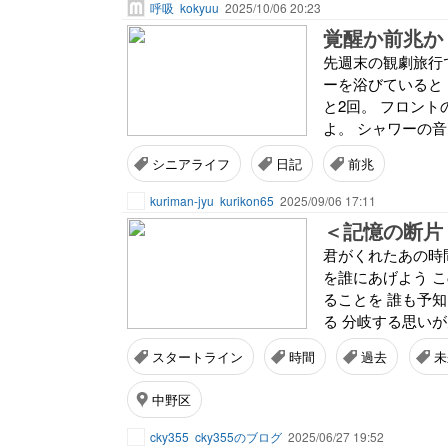
呼吸
kokyuu
2025/10/06 20:23
覚醒か前兆か
先週末の観劇旅行
ーを浴びていると
と2回。 フロン
よ。 シャワーの音
シニアライフ
日記
前兆
kuriman-jyu
kurikon65
2025/09/06 17:11
＜記憶の断片
君がくれたあの時
を誰にあげよう 
ることを 誰も予
る 分岐する思いが
スタートライン
時間
過去
未
中野区
cky355
cky355のブログ
2025/06/27 19:52