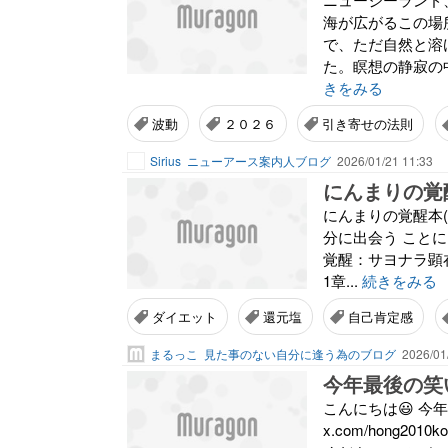
海が広がるこの場
で、ただ自然と溶
た。瞑想の静寂の
きをみる
波動
２０２６
引き寄せの法則
Sirius
ニューアース案内人ブログ
2026/01/21 11:33
にんまりの覚醒本
にんまりの覚醒本( 
分に出会う ことに、興味
覚醒：サヨナラ顕在
1章...
続きをみる
ダイエット
還元塩
自己肯定感
まるっこ
見た事のない自分に逢う為のブログ
2026/01
今年最後の笑
こんにちは😃 今年
x.com/hong2010