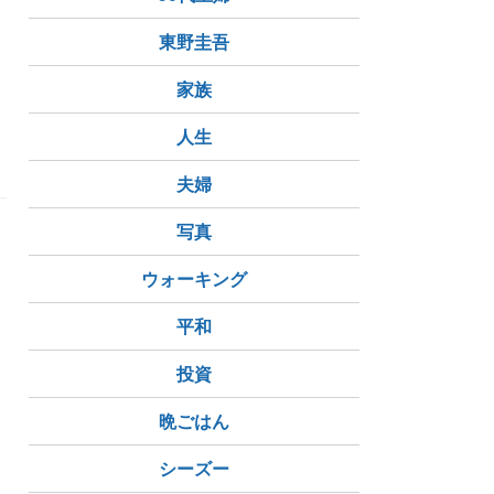
東野圭吾
家族
人生
夫婦
写真
ウォーキング
平和
投資
晩ごはん
シーズー