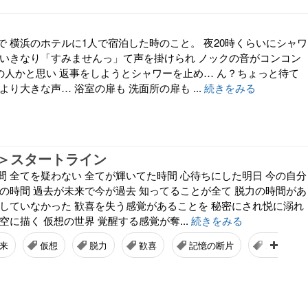
で 横浜のホテルに1人で宿泊した時のこと。 夜20時くらいにシャワ
 いきなり「すみませんっ」て声を掛けられ ノックの音がコンコン
トの人かと思い 返事をしようとシャワーを止め… ん？ちょっと待て
より大きな声… 浴室の扉も 洗面所の扉も ...
続きをみる
＞スタートライン
間 全てを疑わない 全てが輝いてた時間 心待ちにした明日 今の自分
この時間 過去が未来で今が過去 知ってることが全て 脱力の時間があ
知していなかった 歓喜を失う感覚があることを 秘密にされ悦に溺れ
空に描く 仮想の世界 覚醒する感覚が奪...
続きをみる
来
仮想
脱力
歓喜
記憶の断片
ポエム