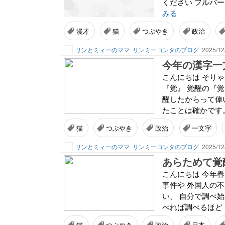
ください フルバー
みる
漫才
猫
つぶやき
政治
リンとミィーのママ
リンミーコンタのブログ
2025/12
今年の漢字一
こんにちは そり
『覚』 覚醒の『
醒したからって偉
たことは確かです。
猫
つぶやき
政治
一文字
リンとミィーのママ
リンミーコンタのブログ
2025/12
あらためて覚
こんにちは 今年春
事件や 外国人の
い、 自分で調べ
べれば調べるほど 
猫
つぶやき
政治
日本