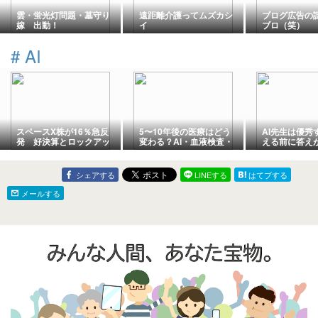
雲・蛍光灯問題・墓守り
遠距離介護ってムズカシ
ブログ広告の
嫁 出動！
イ
ブロ（笑）
#
AI
スペースX株が16％急反
5〜10年後の医療はどう
AI先生は優秀
発 好決算とロックアッ
変わる？AI・血液検査・
える前に答え
プ解除後に見えた次の成
GLP-1製剤が切り開く予
長局面
防医療の未来
シェアする
LINEする
はてブする
メールする