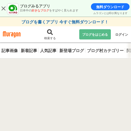
ブログみるアプリ
無料ダウンロード
日本中の
好きなブログ
をすばやく見られます
ムラゴンとはIDが異なります
ブログを書くアプリ 今すぐ無料ダウンロード！
ブログをはじめる
ログイン
検索する
記事画像
新着記事
人気記事
新登場ブログ
ブログ村カテゴリー
閲