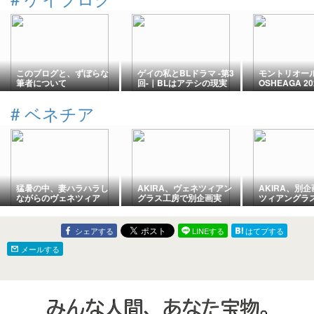
このブログと、ずぼらな
ゲイの私とBLドラマ -第3
モントリオー
筆者について
回-｜BLはアテシの現実
OSHEAGA 2
逃避なのか
YOASOBIが
ばよかったか
#
ベネチア
猛暑の中、妻ハラハラし
AKIRA、ヴェネツィアン
AKIRA、別
ながらのヴェネツィア
グラス工房で別企画実
ツィアングラ
ン・グラス試作品、一部
施。
準備と妻の思
完成。
シェアする
LINEする
はてブする
メールする