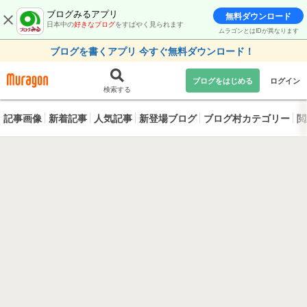
ブログみるアプリ
無料ダウンロード
日本中の
好きなブログ
をすばやく見られます
ムラゴンとはIDが異なります
ブログを書くアプリ 今すぐ無料ダウンロード！
ブログをはじめる
ログイン
検索する
記事画像
新着記事
人気記事
新登場ブログ
ブログ村カテゴリー
閲