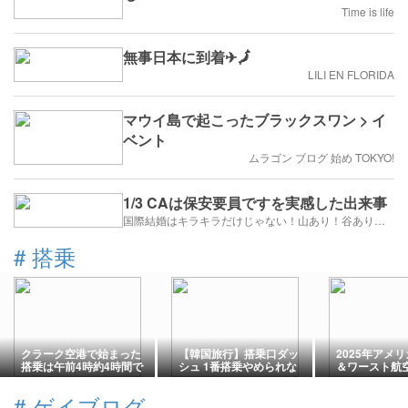
Time is life
無事日本に到着✈🗾
LILI EN FLORIDA
マウイ島で起こったブラックスワン > イ
ベント
ムラゴン ブログ 始め TOKYO!
1/3 CAは保安要員ですを実感した出来事
国際結婚はキラキラだけじゃない！山あり！谷あり！闇もある！？
#
搭乗
クラーク空港で始まった
【韓国旅行】搭乗口ダッ
2025年アメ
搭乗は午前4時約4時間で
シュ 1番搭乗やめられな
＆ワースト航
成田に
い私
らかに！
#
ゲイブログ