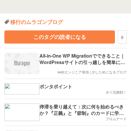
移行のムラゴンブログ
このタグの読者になる
0
All-in-One WP Migrationでできること｜
WordPressサイトの引っ越しを簡単にす
るプラグイン
webエンジニア発信 | 少しためになるブログ
ポンタポイント
ポイ活挑戦！
停滞を乗り越えて：次に何を始めるべき
か？『正義』と『節制』のカードに学
ぶ、バランスの取れたキャリア移行術
プロムナード