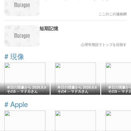
ここのこの連絡網
短期記憶
心理学用語でトップを目指す
#
現像
本日の現像から 2026.8.8
本日の現像から 2026.8.8
本日の現像から 2
その5 ─ マドカさん
その4 ─ マドカさん
その3 ─ マド
2026.8.1 黒石社 チャイナ
2026.8.1 黒石社 チャイナ
2026.8.1 
ドレス企画 ─
ドレス企画 ─
ドレス企画 ─
#
Apple