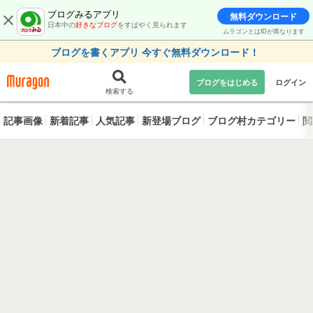
ブログみるアプリ
無料ダウンロード
日本中の
好きなブログ
をすばやく見られます
ムラゴンとはIDが異なります
ブログを書くアプリ 今すぐ無料ダウンロード！
ブログをはじめる
ログイン
検索する
記事画像
新着記事
人気記事
新登場ブログ
ブログ村カテゴリー
閲