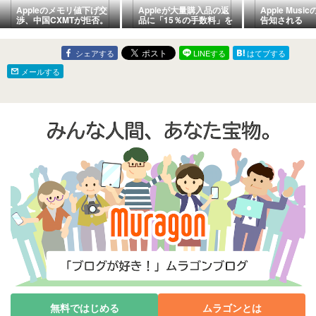
Appleのメモリ値下げ交
Appleが大量購入品の返
Apple Mus
渉、中国CXMTが拒否。
品に「15％の手数料」を
告知される
CXMTは強気
販売条件に明記
シェアする
LINEする
はてブする
メールする
無料ではじめる
ムラゴンとは