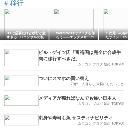
#
移行
DXは必要だけど移行が急
WordPressでブログを作
５次元への移
すぎる…ITコンサルの私
ろう――エックスサーバ
たサイン！You
が感じた「人間側の移行
ーでWordPressを移行す
転載！
設計」の弱さ
る――
ビル・ゲイツ氏「富裕国は完全に合成牛
肉に移行すべきだ」
ムラゴン ブログ 始め TOKYO!
ついにスマホの買い替え
70代一人暮らし 大切にしたいこと
メディアが煽ればなんでも怖い日本人
ムラゴン ブログ 始め TOKYO!
刺身や寿司も魚 サスティナビリティ
ムラゴン ブログ 始め TOKYO!