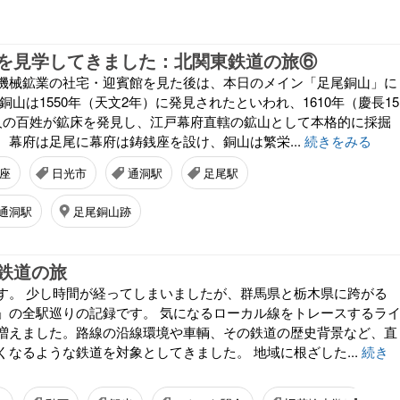
を見学してきました：北関東鉄道の旅⑥
機械鉱業の社宅・迎賓館を見た後は、本日のメイン「足尾銅山」に
銅山は1550年（天文2年）に発見されたといわれ、1610年（慶長15
人の百姓が鉱床を発見し、江戸幕府直轄の鉱山として本格的に採掘
。幕府は足尾に幕府は鋳銭座を設け、銅山は繁栄...
続きをみる
座
日光市
通洞駅
足尾駅
通洞駅
足尾銅山跡
鉄道の旅
す。 少し時間が経ってしまいましたが、群馬県と栃木県に跨がる
」の全駅巡りの記録です。 気になるローカル線をトレースするラ
増えました。路線の沿線環境や車輌、その鉄道の歴史背景など、直
くなるような鉄道を対象としてきました。 地域に根ざした...
続き