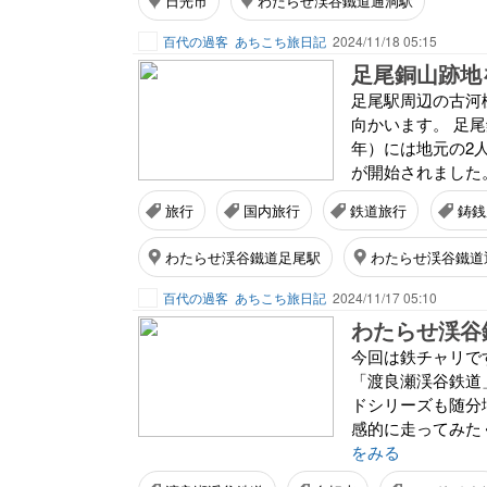
日光市
わたらせ渓谷鐵道通洞駅
百代の過客
あちこち旅日記
2024/11/18 05:15
足尾銅山跡地
足尾駅周辺の古河
向かいます。 足尾
年）には地元の2
が開始されました
旅行
国内旅行
鉄道旅行
鋳銭
わたらせ渓谷鐵道足尾駅
わたらせ渓谷鐵道
百代の過客
あちこち旅日記
2024/11/17 05:10
わたらせ渓谷
今回は鉄チャリで
「渡良瀬渓谷鉄道
ドシリーズも随分
感的に走ってみた
をみる