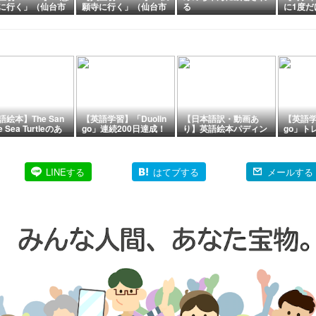
に行く」（仙台市
願寺に行く」（仙台市
る
に1度だ
区）・【人生初N
青葉区）・【人生初N
嶋神社
291】「成覚寺に行
o.284】「善入院観音
特別な
（仙台市若林
堂に行く」（仙台市宮
・【人生初No.29
城野区）・【人生初N
「光寿院に行く」
o.285】「仙岳院に行
台市若林区）・
く」（仙台市青葉
生初No.293】「延
区）・【人生初No.28
本舗に行く」（仙
6】「慈恩寺に行く」
若林区）
（仙台市宮城野区）・
【人生初No.287】「金
勝寺に行く」（仙台市
語絵本】The San
【英語学習】「Duolin
【日本語訳・動画あ
【英語学
宮城野区）・【人生初
e Sea Turtleのあ
go」連続200日達成！
り】英語絵本パディン
go」ト
No.288】「大林寺に行
じと日本語訳！ウ
トン『Paddington at t
ムのリ
く」（仙台市若林
メの冒険から学ぶ
he Barber Shop』で
くなっ
区）・【人生初No.28
英単語と環境問題
楽しく多読スタート
9】「阿弥陀寺に行
LINEする
はてブする
メールする
く」（仙台市若林区）