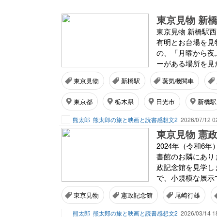
東京見物 新
東京見物 新橋駅
有明とお台場を見
の、「月曜から夜
ーがある場所を見
東京見物
新橋駅
蒸気機関車
東京都
栃木県
日光市
新橋駅
熊太郎
熊太郎の旅と映画と読書感想文2
2026/07/12 0
東京見物 憲
2024年（令和6
書館のお隣にあり
政記念館を見学し
で、小規模な展示で
東京見物
憲政記念館
尾崎行雄
熊太郎
熊太郎の旅と映画と読書感想文2
2026/03/14 1