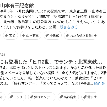
 山本有三記念館
年（令和5年）7月に訪問したときの記録です。 東京都三鷹市 山本有三
やまもと・ゆうぞう）：1887年（明治20年）－1974年（昭和49
説家、劇作家、政治家 井の頭公園内（いのかしらこうえんない）にあ
いてん）でお参りをしたあと、公園...
続きをみる
苦労
山本有三
小説家
わたらせ渓谷鉄道
7:28
帰
れマンデーにも登場した「ヒロ2世」でランチ：北関東鉄道の旅⑦
終え、出口を進むとレストハウスに出ます。かなり老朽化した建物
食堂スペースは営業していない模様で、全く人気がありません。2階
業していません。 唯一営業していたのがカフェ兼食堂の「ヒロ2
の店、「帰れマンデー」「笑ってこらえて」などTV番組...
続きを
市
ランチ
帰れマンデー
高齢店主
通洞駅