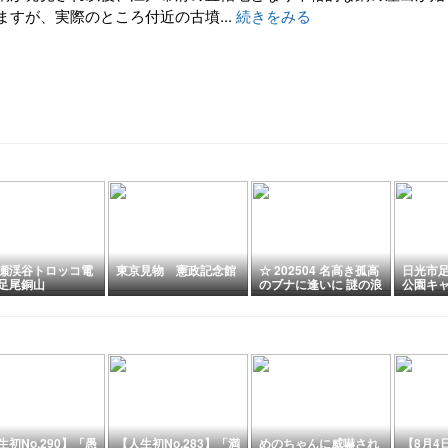
すが、実際のところ付近の古墳...
続きをみる
瀬渓谷トロッコ電
東京見物 憲政記念館
☆ 202504 名高き孤高
日光市
足尾銅山
のブナに逢いに 謎の浪
公園キャ
平ピーク 沢入山 ☆
撃出没
生初No.290】「愚
【人生初No.283】「満
めのちゃんに威嚇され
【8月4