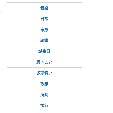
音楽
日常
家族
読書
誕生日
思うこと
多頭飼い
散歩
イ
病院
旅行