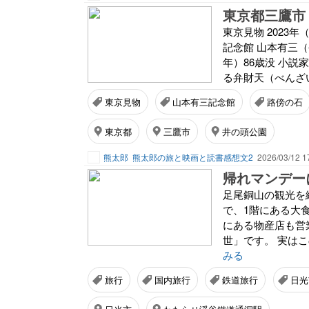
東京都三鷹市
東京見物 2023
記念館 山本有三（
年）86歳没 小
る弁財天（べんざ
東京見物
山本有三記念館
路傍の石
東京都
三鷹市
井の頭公園
熊太郎
熊太郎の旅と映画と読書感想文2
2026/03/12 1
足尾銅山の観光を
で、1階にある大
にある物産店も営
世」です。 実はこ
みる
旅行
国内旅行
鉄道旅行
日光