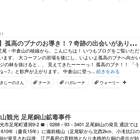
11
【
栃木、足尾】孤高のブナのお導き！？奇跡の出会いがありました《後編》2020年11月3日(祝)
 足尾・中倉山の稜線から、こんにちは！ いつもブログをご覧いただ
います。 大コーフンの岩場を後にし、いよいよ孤高のブナへ向か
ツジの林を抜けると、、 見えてきたーーーっ！ 孤高のブナ！！ 「う
～⤴️」と歓声が上がります。 中倉山に登っ...
続きをみる
きじーのさん
ナース
ハガレーナ
ウォーリー
タ
銅山観光 足尾銅山鉱毒事件
市足尾町通洞9-2 ☎：0288－93－3401 足尾銅山の発見 通説では
610年（慶長15年）に備前楯山（足尾駅から北西2km、小滝抗口の
銅が発見され以後、江戸幕府の直轄地となり本格的な銅の産出が始