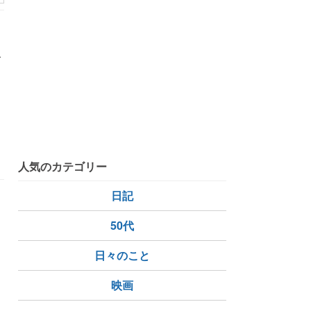
ビ
詩
海街diary
人気のカテゴリー
日記
50代
う
日々のこと
政治家
映画