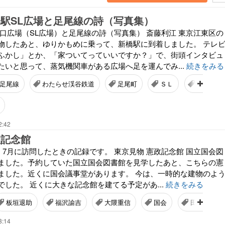
橋駅SL広場と足尾線の詩（写真集）
西口広場（SL広場）と足尾線の詩（写真集） 斎藤利江 東京江東区の
物したあと、ゆりかもめに乗って、新橋駅に到着しました。 テレ
ふかし」とか、「家ついてっていいですか？」で、街頭インタビュ
たいと思って、蒸気機関車がある広場へ足を運んでみ...
続きをみる
足尾線
わたらせ渓谷鉄道
足尾町
ＳＬ
足尾線の
2:42
政記念館
年）7月に訪問したときの記録です。 東京見物 憲政記念館 国立国会図
ました。予約していた国立国会図書館を見学したあと、こちらの憲
ました。近くに国会議事堂があります。 今は、一時的な建物のよ
した。 近くに大きな記念館を建てる予定があ...
続きをみる
板垣退助
福沢諭吉
大隈重信
国会
田中正造
8:14