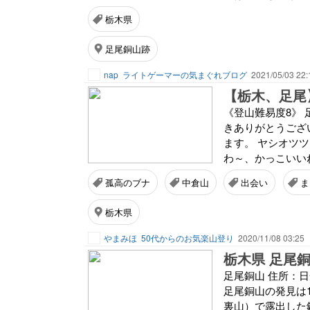
栃木県
足尾銅山跡
nap
ライトゲーマーの気まぐれブログ
2021/05/03 22:
《登山難易度8》
きありがとうござ
ます。 ヤシオツ
わ～、かっこいいね
孤高のブナ
中倉山
出会い
ま
栃木県
やまみほ
50代からのお気楽山登り
2020/11/08 03:25
栃木県 足尾
足尾銅山 住所：日光
足尾銅山の発見は1
裏山）で露出した