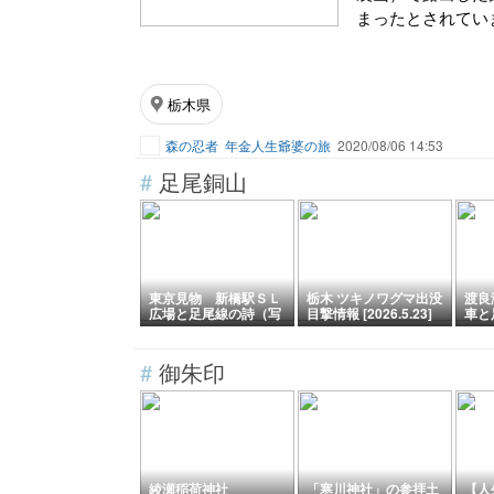
まったとされていま
栃木県
森の忍者
年金人生爺婆の旅
2020/08/06 14:53
#
足尾銅山
東京見物 新橋駅ＳＬ
栃木 ツキノワグマ出没
渡良
広場と足尾線の詩（写
目撃情報 [2026.5.23]
車と
真集）
#
御朱印
綾瀬稲荷神社
「寒川神社」の参拝土
【人