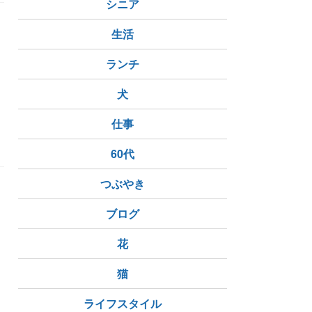
シニア
生活
ランチ
犬
村井美樹
赤坂迎賓館
仕事
60代
つぶやき
ブログ
花
猫
わたらせ渓谷鉄道
ライフスタイル