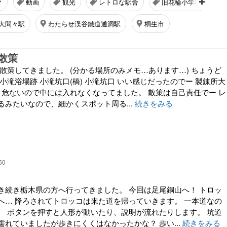
ク
動画
観光
レトロな駅舎
旧花輪小学校
大間々駅
わたらせ渓谷鐵道通洞駅
桐生市
散策
散策してきました。 (分かる場所のみメモ…あります…) ちょうど
小滝浴場跡 小滝坑口(橋) 小滝坑口 いい感じだったのでー 製錬所大
跡 危ないので中には入れなくなってました。 散策は自己責任でー レ
るみたいなので、細かくスポット周る...
続きをみる
50
引き続き栃木県の方へ行ってきました。 今回は足尾銅山へ！ トロッ
へ… 降ろされてトロッコは来た道を帰っていきます。 一本道なの
。 ボタンを押すと人形が動いたり、説明が流れたりします。 坑道
れていましたが歩きにくくはなかったかな？ 歩い...
続きをみる