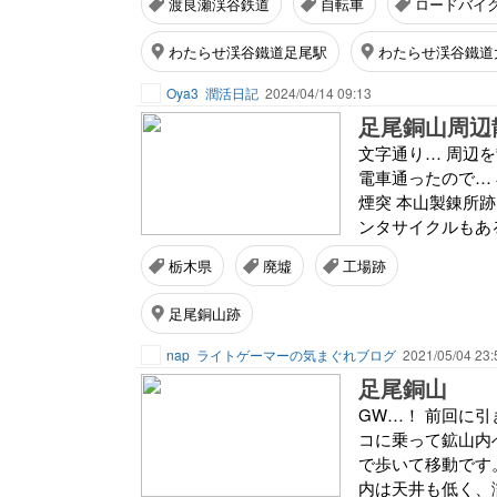
渡良瀬渓谷鉄道
自転車
ロードバイ
わたらせ渓谷鐵道足尾駅
わたらせ渓谷鐵道
Oya3
潤活日記
2024/04/14 09:13
足尾銅山周辺
文字通り… 周辺を
電車通ったので… 
煙突 本山製錬所
ンタサイクルもあ
栃木県
廃墟
工場跡
足尾銅山跡
nap
ライトゲーマーの気まぐれブログ
2021/05/04 23:
足尾銅山
GW…！ 前回に
コに乗って鉱山内
で歩いて移動です
内は天井も低く、濡