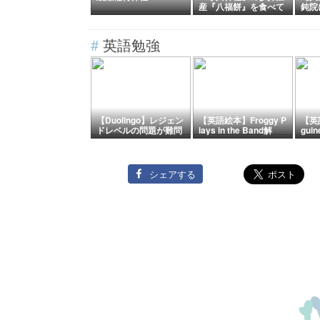
産『八福餅』を食べて
鈍院
末広がりを願う。
若林
o.
く」
#
英語勉強
区）
2】
（仙
【人
命餅
台市
【Duolingo】レジェン
【英語絵本】Froggy P
【英
ドレベルの問題が難問
lays in the Band解
guin
化している！？
説！日常で使える重要
らす
フレーズ3選と和訳ま
ミガ
とめ
重要
シェアする