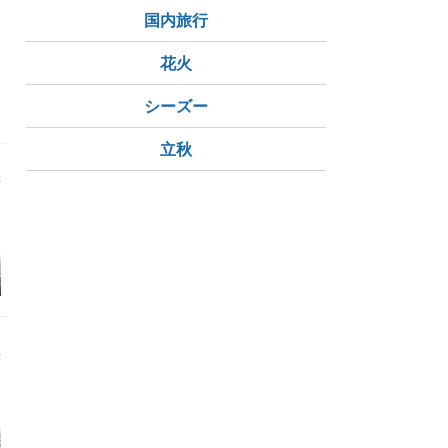
国内旅行
花火
シーズー
立秋
足尾町・銀山平
帰れマンデーにも登場
足尾銅山跡地を見学し
『日本のグ
ンプ場 クマ目
した「ヒロ2世」でラ
てきました：北関東鉄
ニオン』中
情報
ンチ：北関東鉄道の旅
道の旅⑥
⑦
日5日限定】年
葛西神社
上杉謙信を祀る上越・
父の通院日