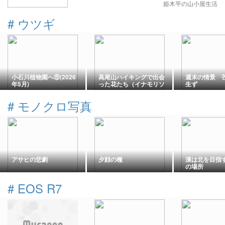
姫木平の山小屋生活
#
ウツギ
小石川植物園へ⑧(2026
高尾山ハイキングで出会
週末の情景 
年5月)
った花たち（イナモリソ
生ず
ウ・他）
#
モノクロ写真
アサヒの悲劇
夕顔の種
漢は北を目指
の場所
#
EOS R7