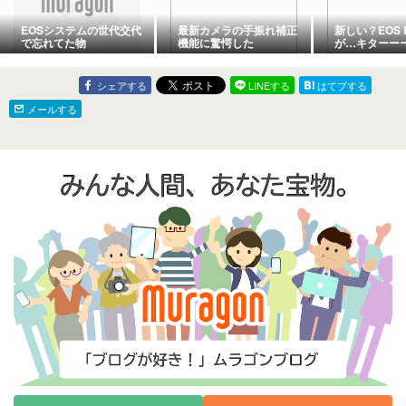
EOSシステムの世代交代
最新カメラの手振れ補正
新しい？EOS 
で忘れてた物
機能に驚愕した
が…キターー
シェアする
LINEする
はてブする
メールする