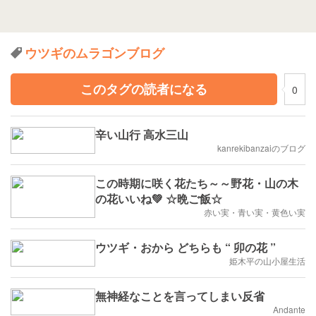
ウツギのムラゴンブログ
このタグの読者になる
0
辛い山行 高水三山
kanrekibanzaiのブログ
この時期に咲く花たち～～野花・山の木
の花いいね💚 ☆晩ご飯☆
赤い実・青い実・黄色い実
ウツギ・おから どちらも “ 卯の花 ”
姫木平の山小屋生活
無神経なことを言ってしまい反省
Andante