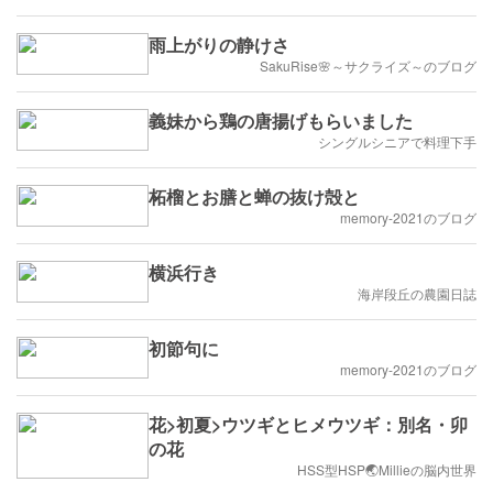
雨上がりの静けさ
SakuRise🌸～サクライズ～のブログ
義妹から鶏の唐揚げもらいました
シングルシニアで料理下手
柘榴とお膳と蝉の抜け殻と
memory-2021のブログ
横浜行き
海岸段丘の農園日誌
初節句に
memory-2021のブログ
花>初夏>ウツギとヒメウツギ：別名・卯
の花
HSS型HSP🌏Millieの脳内世界