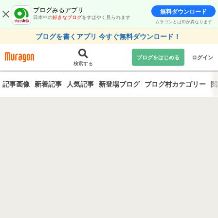
ブログみるアプリ
無料ダウンロード
日本中の
好きなブログ
をすばやく見られます
ムラゴンとはIDが異なります
ブログを書くアプリ 今すぐ無料ダウンロード！
ブログをはじめる
ログイン
検索する
記事画像
新着記事
人気記事
新登場ブログ
ブログ村カテゴリー
閲