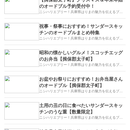
のオードブル予約受付中！
ニシハリエブリー！兵庫県はりまの魅力を伝えるブログ【西播磨】
祝事・祭事におすすめ！サンダースキッ
チンのオードブルまとめ特集
ニシハリエブリー！兵庫県はりまの魅力を伝えるブログ【西播磨】
昭和の懐かしいグルメ！スコッチエッグ
のお弁当【揖保郡太子町】
ニシハリエブリー！兵庫県はりまの魅力を伝えるブログ【西播磨】
お盆やお祭りにおすすめ！お弁当屋さん
のオードブル【揖保郡太子町】
ニシハリエブリー！兵庫県はりまの魅力を伝えるブログ【西播磨】
土用の丑の日に食べたいサンダースキッ
チンのうな重【数量限定】
ニシハリエブリー！兵庫県はりまの魅力を伝えるブログ【西播磨】