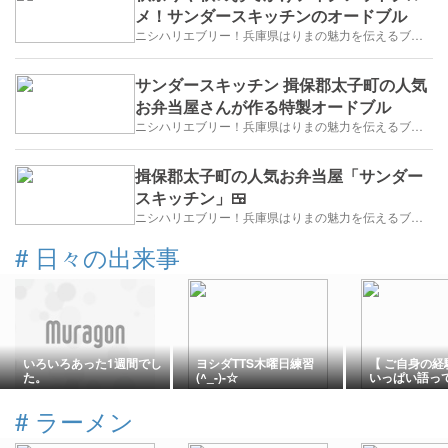
メ！サンダースキッチンのオードブル
ニシハリエブリー！兵庫県はりまの魅力を伝えるブログ【西播磨】
サンダースキッチン 揖保郡太子町の人気
お弁当屋さんが作る特製オードブル
ニシハリエブリー！兵庫県はりまの魅力を伝えるブログ【西播磨】
揖保郡太子町の人気お弁当屋「サンダー
スキッチン」🍱
ニシハリエブリー！兵庫県はりまの魅力を伝えるブログ【西播磨】
#
日々の出来事
いろいろあった1週間でし
ヨシダTTS木曜日練習
【 ご自身の経
た。
(^_-)-☆
いっぱい語っ
た皆様😃あり
#
ラーメン