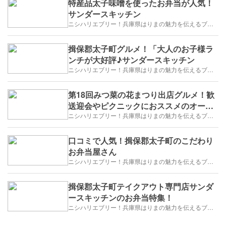
特産品太子味噌を使ったお弁当が人気！
サンダースキッチン
ニシハリエブリー！兵庫県はりまの魅力を伝えるブログ【西播磨】
揖保郡太子町グルメ！「大人のお子様ラ
ンチが大好評♪サンダースキッチン
ニシハリエブリー！兵庫県はりまの魅力を伝えるブログ【西播磨】
第18回みつ菜の花まつり出店グルメ！歓
送迎会やピクニックにおススメのオード
ブル特集【太子町】
ニシハリエブリー！兵庫県はりまの魅力を伝えるブログ【西播磨】
口コミで人気！揖保郡太子町のこだわり
お弁当屋さん
ニシハリエブリー！兵庫県はりまの魅力を伝えるブログ【西播磨】
揖保郡太子町テイクアウト専門店サンダ
ースキッチンのお弁当特集！
ニシハリエブリー！兵庫県はりまの魅力を伝えるブログ【西播磨】