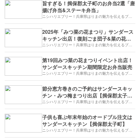
旨すぎる！揖保郡太子町のお弁当2選「唐
揚げ弁当&ステーキ弁当」
ニシハリエブリー！兵庫県はりまの魅力を伝えるブログ【西播磨】
2025年「みつ菜の花まつり」サンダース
キッチン出店！復刻ごま団子&菜の花特
別弁当
ニシハリエブリー！兵庫県はりまの魅力を伝えるブログ【西播磨】
第19回みつ菜の花まつりイベント出店！
サンダースキッチン期間限定お弁当販売
ニシハリエブリー！兵庫県はりまの魅力を伝えるブログ【西播磨】
節分恵方巻きのご予約はサンダースキッ
チン・みつ梅まつり出店【揖保郡太子
町】
ニシハリエブリー！兵庫県はりまの魅力を伝えるブログ【西播磨】
子供も喜ぶ年末年始のオードブル注文は
サンダースキッチン【揖保郡太子町】
ニシハリエブリー！兵庫県はりまの魅力を伝えるブログ【西播磨】