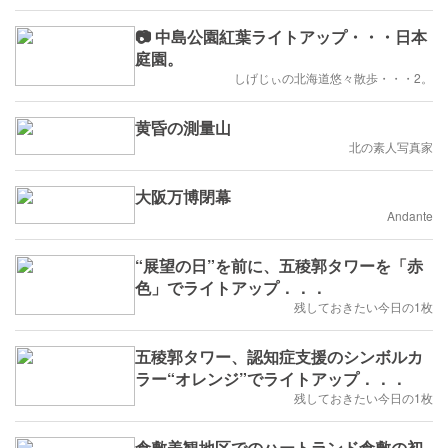
📷 中島公園紅葉ライトアップ・・・日本
庭園。
しげじぃの北海道悠々散歩・・・2。
黄昏の測量山
北の素人写真家
大阪万博閉幕
Andante
“展望の日”を前に、五稜郭タワーを「赤
色」でライトアップ．．．
残しておきたい今日の1枚
五稜郭タワー、認知症支援のシンボルカ
ラー“オレンジ”でライトアップ．．．
残しておきたい今日の1枚
倉敷美観地区でのハートランド倉敷の初