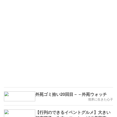
外苑ゴミ拾い20回目－－外苑ウォッチ
境界に生きた心子
【行列のできるイベントグルメ】大きい