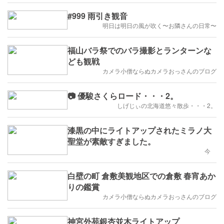
#999 雨引き観音
明日は明日の風が吹く〜お隣さんの日常〜
福山バラ祭でのバラ撮影とランターンな
ども観戦
カメラ小僧ならぬカメラおっさんのブログ
📷 優駿さくらロード・・・2。
しげじぃの北海道悠々散歩・・・2。
漆黒の中にライトアップされたミラノ大
聖堂が素敵すぎました。
今
白壁の町 倉敷美観地区での倉敷 春宵あか
りの鑑賞
カメラ小僧ならぬカメラおっさんのブログ
神宮外苑銀杏並木ライトアップ