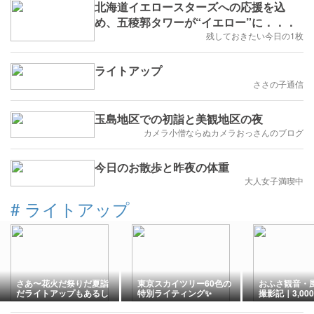
北海道イエロースターズへの応援を込
め、五稜郭タワーが“イエロー”に．．．
残しておきたい今日の1枚
ライトアップ
ささの子通信
玉島地区での初詣と美観地区の夜
カメラ小僧ならぬカメラおっさんのブログ
今日のお散歩と昨夜の体重
大人女子満喫中
#
ライトアップ
さあ〜花火だ祭りだ夏詣
東京スカイツリー60色の
おふさ観音・
だライトアップもあるし
特別ライティング✨
撮影記｜3,0
止の夜【奈良