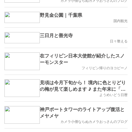
カメラ小僧ならぬカメラおっさんのブログ
野見金公園｜千葉県
国内観光
三日月と善光寺
日々整える
在フィリピン日本大使館が紹介したスノ
ーモンスター
フィリピン帰りのヨコピーノ
見頃は今月下旬から！ 境内に色とりどり
の梅が見て楽しめます ♪ また年末に「御
足参り」行けなかった方へ朗報も ♪ ☆鎌
ようめいどう日暦
倉 長谷寺
神戸ポートタワーのライトアップ復活と
メヤメヤ
カメラ小僧ならぬカメラおっさんのブログ