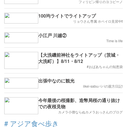
フィリピン帰りのヨコピーノ
100均ライトでライトアップ
リョウさん専属 ホペイロ見習中❗
小江戸 川越②
Time is life
【大洗磯前神社をライトアップ（茨城・
大洗町）】8/11・8/12
#おばあちゃんの知恵袋
出張中なのに観光
iikei-sabuパパの親方日記!
今年最後の桜撮影、造幣局桜の通り抜け
での夜桜見物
カメラ小僧ならぬカメラおっさんのブログ
#
アジア食べ歩き