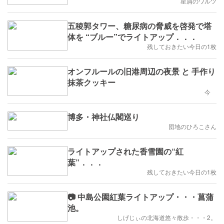
星屑のワルツ
五稜郭タワー、糖尿病の脅威を啓発で塔
体を “ブルー”でライトアップ．．．
残しておきたい今日の1枚
オンフルールの旧港周辺の夜景 と 手作り
抹茶クッキー
今
博多・神社仏閣巡り
団地のひろこさん
ライトアップされた香雪園の“紅
葉”．．．
残しておきたい今日の1枚
📷 中島公園紅葉ライトアップ・・・菖蒲
池。
しげじぃの北海道悠々散歩・・・2。