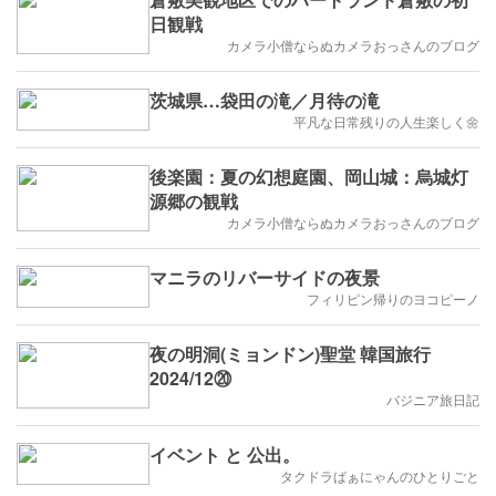
日観戦
カメラ小僧ならぬカメラおっさんのブログ
茨城県…袋田の滝／月待の滝
平凡な日常残りの人生楽しく🌼
後楽園：夏の幻想庭園、岡山城：烏城灯
源郷の観戦
カメラ小僧ならぬカメラおっさんのブログ
マニラのリバーサイドの夜景
フィリピン帰りのヨコピーノ
夜の明洞(ミョンドン)聖堂 韓国旅行
2024/12⑳
バジニア旅日記
イベント と 公出。
タクドラばぁにゃんのひとりごと