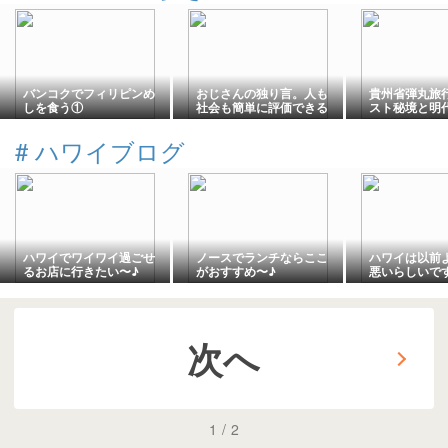
バンコクでフィリピンめ
おじさんの独り言。人も
貴州省弾丸旅
しを食う①
社会も簡単に評価できる
スト秘境と明
ほど単純ではない。
の末裔が暮ら
南】編
#
ハワイブログ
ハワイでワイワイ過ごせ
ノースでランチならここ
ハワイは以前
るお店に行きたい〜♪
がおすすめ〜♪
悪いらしいで
次へ
1
/
2