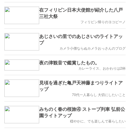
在フィリピン日本大使館が紹介した八戸
三社大祭
フィリピン帰りのヨコピーノ
あじさいの里でのあじさいのライトアッ
プ
カメラ小僧ならぬカメラおっさんのブログ
夜の津観音で鑑賞したもの。
カレーライス、おかわりは2杯
見頃を過ぎた亀戸天神藤まつりライトア
ップ
70代一人暮らし 大切にしたいこと
みちのく春の桜旅④ ストーブ列車 弘前公
園ライトアップ
穏やかに、でも楽しんで暮らしたい