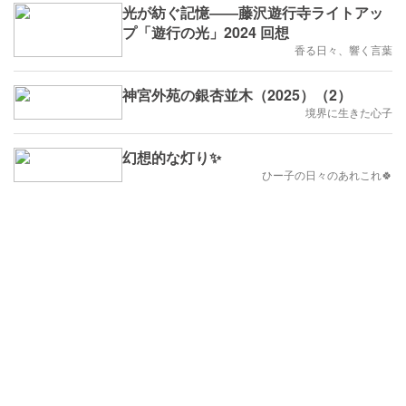
光が紡ぐ記憶――藤沢遊行寺ライトアッ
プ「遊行の光」2024 回想
香る日々、響く言葉
神宮外苑の銀杏並木（2025）（2）
境界に生きた心子
幻想的な灯り✨
ひー子の日々のあれこれ🍀