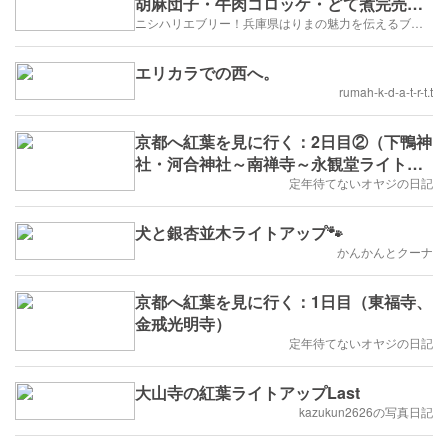
胡麻団子・牛肉コロッケ・どて煮完売御
礼！サンダースキッチン
ニシハリエブリー！兵庫県はりまの魅力を伝えるブログ【西播磨】
エリカラでの西へ。
rumah-k-d-a-t-r-t.t
京都へ紅葉を見に行く：2日目②（下鴨神
社・河合神社～南禅寺～永観堂ライトア
ップ～フレンチ）
定年待てないオヤジの日記
犬と銀杏並木ライトアップ🐾
かんかんとクーナ
京都へ紅葉を見に行く：1日目（東福寺、
金戒光明寺）
定年待てないオヤジの日記
大山寺の紅葉ライトアップLast
kazukun2626の写真日記