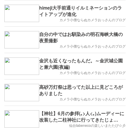
himeji大手前通りイルミネーションのラ
イトアップが進化
カメラ小僧ならぬカメラおっさんのブログ
自分の中ではお馴染みの明石海峡大橋の
夜景撮影
カメラ小僧ならぬカメラおっさんのブログ
金沢も近くなったもんだ。～金沢城公園
と兼六園(夜編)
カメラ小僧ならぬカメラおっさんのブログ
高砂万灯祭は思ってた以上に見どころが
ありました
カメラ小僧ならぬカメラおっさんのブログ
【神社】6月の参拝(｡>人<｡)ムーディーに
改装した二柱神社に行ってきたじょ
(๑ÒωÓ๑)
仙台tabenecoの楽しいまたたび☆彡