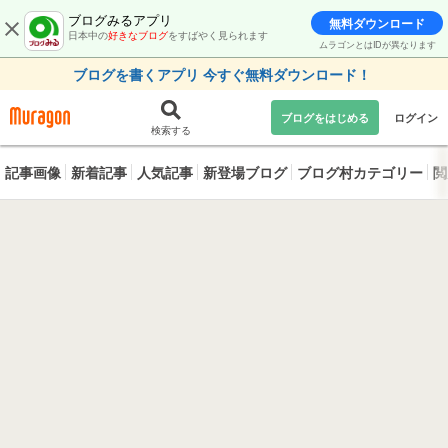
ブログみるアプリ
無料ダウンロード
日本中の
好きなブログ
をすばやく見られます
ムラゴンとはIDが異なります
ブログを書くアプリ 今すぐ無料ダウンロード！
ブログをはじめる
ログイン
検索する
記事画像
新着記事
人気記事
新登場ブログ
ブログ村カテゴリー
閲