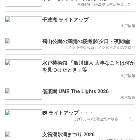
京都⇄埼玉@ニ拠点生活を楽しむ
千波湖 ライトアップ
水戸散策
鶴山公園の満開の桜撮影(夕日・夜間編)
カメラ小僧ならぬカメラおっさんのブログ
水戸芸術館 「飯川雄大 大事なことは何か
を見つけたとき」等
水戸散策
偕楽園 UME The Lights 2026
水戸散策
📷 ライトアップ・・・。
しげじぃの北海道悠々散歩・・・2。
支笏湖氷濤まつり 2026