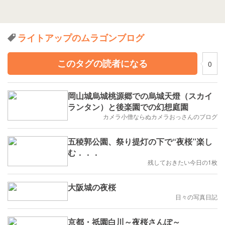
ライトアップのムラゴンブログ
このタグの読者になる
0
岡山城烏城桃源郷での烏城天燈（スカイ
ランタン）と後楽園での幻想庭園
カメラ小僧ならぬカメラおっさんのブログ
五稜郭公園、祭り提灯の下で“夜桜”楽し
む．．．
残しておきたい今日の1枚
大阪城の夜桜
日々の写真日記
京都・祇園白川～夜桜さんぽ～