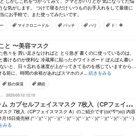
しと しかしこれをつかってみて、クマとかハリとか 気になってた悩
うな気がします。 つけて寝るだけ いつものお手入れをして最後に
本当にお手軽で、また使ってみたいです。
ー
マイクロニードル
パッチ
ハリ
ドラックスト
こと 〜美容マスク
た色々を 買い足さなければと とり急ぎ 書くのに使っているのは、
と書けるのが便利な 冷蔵庫に貼ったホワイトボード ぽんぽん書い
しないと、日々忘れる速度が上がってきてるのを感じていますから
出かける前に、時間の余裕があればスマホのメ...
続きをみる
肌の保湿
継続
な暮らしが展開するのだろう 日々の生活を楽しむように歩みたい
2025/05/12 12:15
♦
︎カプセルセラム カプセルフェイスマスク 7枚入（CPフェイスマスク A）♦︎
ク 7枚入（CPフェイスマスク A）のご紹介です((o(^∇^)o)) 内容
🆕 (*´-`)(*´-`)(*´-`)(*´-`)(*´-`)(*´-`)(*´-`)(*´-`)(*´-`)(*´-`)(*´-`)
をみる