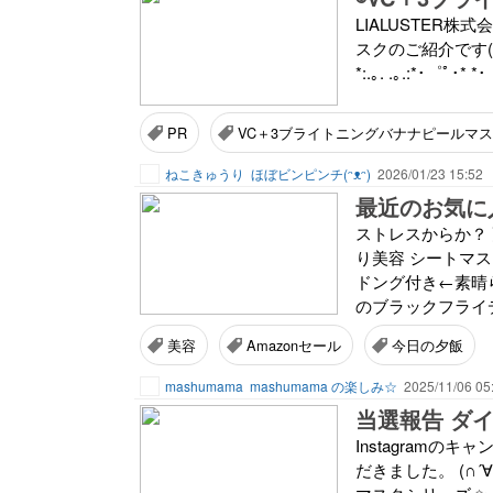
LIALUSTER
スクのご紹介です(^_^*) 内
*:.｡. .｡.:*･゜ﾟ･* *･
PR
VC＋3ブライトニングバナナピールマ
ねこきゅうり
ほぼビンピンチ(ᵔᴥᵔ)
2026/01/23 15:52
最近のお気に
ストレスからか？ 
り美容 シートマ
ドング付き←素晴ら
のブラックフライデ
美容
Amazonセール
今日の夕飯
mashumama
mashumama の楽しみ☆
2025/11/06 05
当選報告 ダ
Instagram
だきました。 (∩´