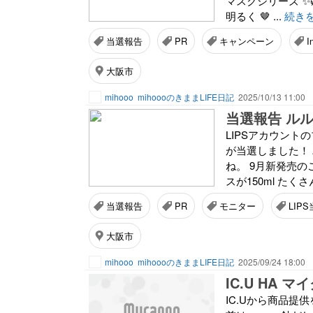
マスクシリーズ ✨
明るく 🤎 ...
続き
当選報告
PR
キャンペーン
I
大阪市
mihooo
mihoooのきままLIFE日記
2025/10/13 11:00
当選報告 ルルル
LIPSアカウントの
が当選しました！ 
ね。 9月新発売
スが150ml たくさ
当選報告
PR
モニター
LIP
大阪市
mihooo
mihoooのきままLIFE日記
2025/09/24 18:00
IC.U HA 
IC.Uから商品