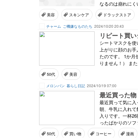
なるのは崩れにくい
美容
スキンケア
ドラックストア
チャーム
ご機嫌なものたち
2024/10/20 20:43
リピート買い
シートマスクを使
上がりに顔のお手
たのです。 1か月
りません！） また
50代
美容
メロンパン
暮らし日記
2024/10/19 07:00
最近買った物
最近買って気に入
朝、牛乳に入れて飲
入りです。一杯26
ったばかりのソファ
50代
買い物
コーヒー
漫画