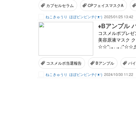
カプセルセラム
CPフェイスマスクA
ねこきゅうり
ほぼビンピンチ(ᵔᴥᵔ)
2025/01/25 13:42
♦︎Bアンプル
コスメルポプレゼ
美容原液マスク クリアの
☆☆*:.｡. .｡.:*☆☆彡★
コスメルポ当選報告
Bアンプル
バ
ねこきゅうり
ほぼビンピンチ(ᵔᴥᵔ)
2024/10/30 11:22