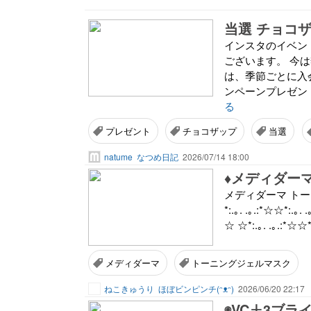
当選 チョコ
インスタのイベン
ございます。 今
は、季節ごとに入
ンペーンプレゼント
る
プレゼント
チョコザップ
当選
natume
なつめ日記
2026/07/14 18:00
♦︎メディダー
メディダーマ トー
*:.｡. .｡.:*☆☆*:.｡. 
☆ ☆*:.｡. .｡.:*☆☆*
メディダーマ
トーニングジェルマスク
ねこきゅうり
ほぼビンピンチ(ᵔᴥᵔ)
2026/06/20 22:17
◉VC＋3ブ