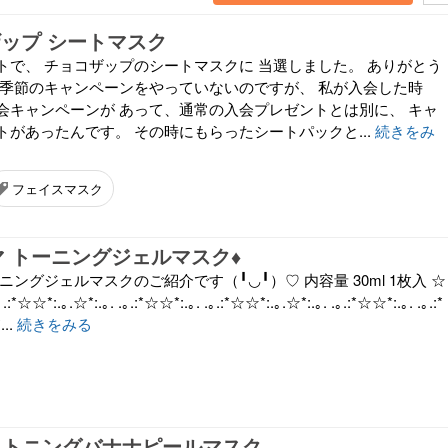
ザップ シートマスク
トで、 チョコザップのシートマスクに 当選しました。 ありがとう
は季節のキャンペーンをやっていないのですが、 私が入会した時
会キャンペーンが あって、通常の入会プレゼントとは別に、 キャ
があったんです。 その時にもらったシートパックと...
続きをみ
フェイスマスク
マ トーニングジェルマスク♦︎
ニングジェルマスクのご紹介です（╹◡╹）♡ 内容量 30ml 1枚入 ☆
.｡.:*☆☆*:.｡.☆*:.｡. .｡.:*☆☆*:.｡. .｡.:*☆☆*:.｡.☆*:.｡. .｡.:*☆☆*:.｡. .｡.:*
...
続きをみる
ライトニングバナナピールマスク