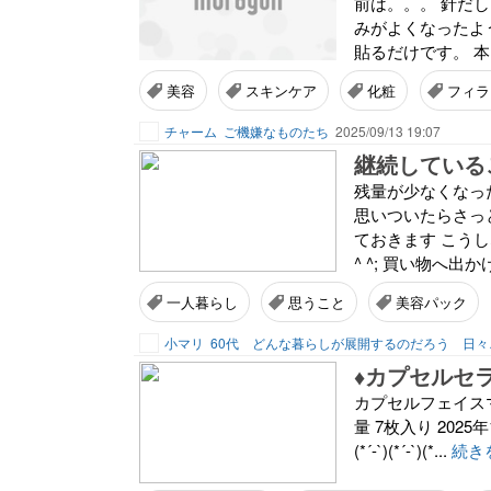
前は。。。 針だ
みがよくなったよ
貼るだけです。 
美容
スキンケア
化粧
フィラ
チャーム
ご機嫌なものたち
2025/09/13 19:07
継続している
残量が少なくなっ
思いついたらさっ
ておきます こう
^ ^; 買い物へ
一人暮らし
思うこと
美容パック
小マリ
60代 どん
カプセルフェイスマス
量 7枚入り 2025年1月15日発売
(*´-`)(*´-`)(*...
続き