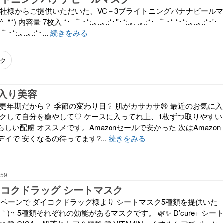
株式会社様からご提供いただいた、VC＋3ブライトニングバナナピールマ
容量 7枚入 *･゜ﾟ･*:.｡..｡.:*･''･*:.｡. .｡.:*･゜ﾟ･* *･*:.｡..｡.:*･'･
゜ﾟ･*:.｡..｡.:*･...
続きをみる
スク
入り美容
更年期だから？ 季節の変わり目？ 肌がカサカサ😢 最近のお気に入
スクして自分を癒やして♡ ケースに入ってれ上、1枚ずつ取りやすい
しい配慮 オススメです。Amazonセールで安かった 次はAmazon
イで 安くなるの待ってます?...
続きをみる
:59
イコクドラッグ シートマスク
のキャンペーンで ダイコクドラッグ様より シートマスク5種類を提供いた
∀｀)∩ 5種類それぞれの効能があるマスクです。 🌿✨ D’cure+ シー