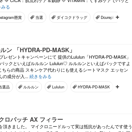
 💚 CICA：肌荒れケア＆鎮静 💛 VITAMIN：くすみケアでパッと
をみる
nstagram懸賞
当選
ダイコクドラッグ
Dcureplus
ン 「HYDRA-PD-MASK」
プレゼントキャンペーンにて 提供のLululun「HYDRA-PD-MASK」
パックといえばルルルン Lululun♡ ルルルンといえばパックですよ
のこちらの商品 スキンケア代わりにも使えるシートマスク エッセン
んの成分が入...
続きをみる
S当選品
ルルルン
Lululun
HYDRA-PD-MASK
おす
マイクロパッチ AX フィラー
提供を頂きました。 マイクロニードルって実は抵抗があったんです使