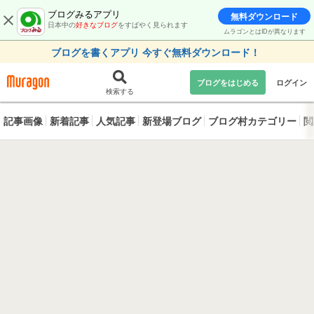
ブログみるアプリ
無料ダウンロード
日本中の
好きなブログ
をすばやく見られます
ムラゴンとはIDが異なります
ブログを書くアプリ 今すぐ無料ダウンロード！
ブログをはじめる
ログイン
検索する
記事画像
新着記事
人気記事
新登場ブログ
ブログ村カテゴリー
閲