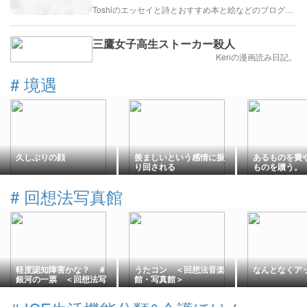
Toshiのエッセイと詩とおすすめ本と絵などのブログ by車戸都志春
三鷹女子高生ストーカー殺人
Kenの漫画読み日記。
#
境遇
久しぶりの顔
羨ましいという感情に振
あるものを費
り回される
ものを贖う。
#
回想法写真館
軽度認知障害かな？ ＃
うたコン ＜回想法音楽
なんとなくア
銀河の一票 ＜回想法写
館・写真館＞
真館＞