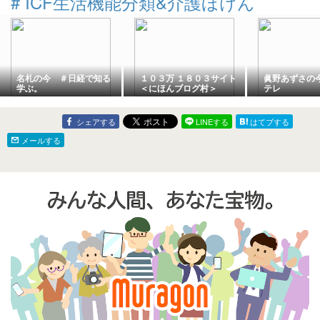
#
ICF生活機能分類&介護ほけん
名札の今 ＃日経で知る
１０３万 １８０３サイト
眞野あずさの
学ぶ。
＜にほんブログ村＞
テレ
シェアする
LINEする
はてブする
メールする