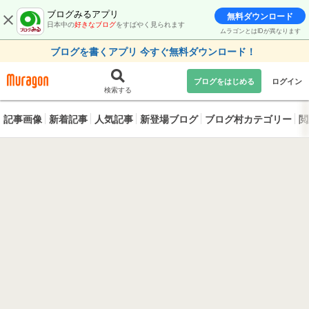
ブログみるアプリ
無料ダウンロード
日本中の
好きなブログ
をすばやく見られます
ムラゴンとはIDが異なります
ブログを書くアプリ 今すぐ無料ダウンロード！
ブログをはじめる
ログイン
検索する
記事画像
新着記事
人気記事
新登場ブログ
ブログ村カテゴリー
閲