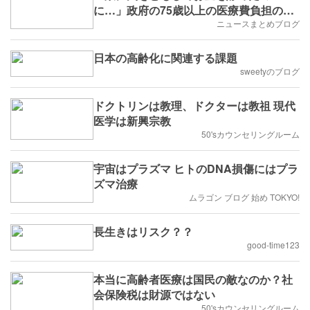
に…」政府の75歳以上の医療費負担の拡
大検討に高齢者からは悲鳴
ニュースまとめブログ
日本の高齢化に関連する課題
sweetyのブログ
ドクトリンは教理、ドクターは教祖 現代
医学は新興宗教
50'sカウンセリングルーム
宇宙はプラズマ ヒトのDNA損傷にはプラ
ズマ治療
ムラゴン ブログ 始め TOKYO!
長生きはリスク？？
good-time123
本当に高齢者医療は国民の敵なのか？社
会保険税は財源ではない
50'sカウンセリングルーム