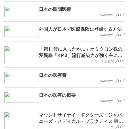
日本の民間医療
sweetyのブログ
外国人が日本で医療保険に登録する方法
sweetyのブログ
「第11波に入ったか…」オミクロン株の
変異株「KP.3」流行感染力が強く主に喉
の痛みや発熱の症状新型コロナ感染者急
ニュースまとめブログ
増
日本の医療費
sweetyのブログ
日本の医療の概要
sweetyのブログ
マウントサイナイ・ドクターズ・ジャパ
ニーズ・メディカル・プラクティス 東京
海上グループ系列医療機関
のブログ