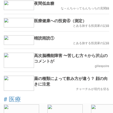
夜間低血糖
な～んちゃってもんちっちの見聞録
医療健康への投資④（測定）
とある旅する投資家の記録
晴読雨読①
とある旅する投資家の記録
高次脳機能障害 〜苦しむ方々から沢山の
コメントが
gillespoire
薬の種類によって飲み方が違う？ 顔の向
きに注意
チャーチルが現代を切る
#
医療