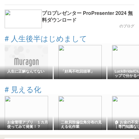
プロプレゼンター ProPresenter 2024 無
料ダウンロード
のブログ
#
人生後半はじめまして
人生に正解なんてない
「好馬不吃回頭草」
LuckBridal
ップで分かる
単に理解でき
#
見える化
お金管理アプリ １カ月
二枚貝殻偏位角分布の見
🏠 お金の不
使ってみて発覚！？
える化作業
｜専門知識な
「資産の見え
プ」