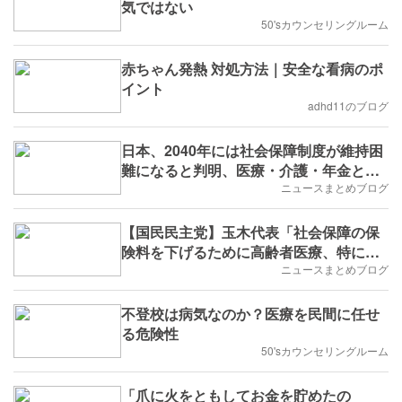
気ではない
50'sカウンセリングルーム
赤ちゃん発熱 対処方法｜安全な看病のポ
イント
adhd11のブログ
日本、2040年には社会保障制度が維持困
難になると判明、医療・介護・年金とい
った社会保障の負担動画あり
ニュースまとめブログ
【国民民主党】玉木代表「社会保障の保
険料を下げるために高齢者医療、特に終
末期医療の見直し…尊厳死の法制化も」
ニュースまとめブログ
発言が波紋
不登校は病気なのか？医療を民間に任せ
る危険性
50'sカウンセリングルーム
「爪に火をともしてお金を貯めたの