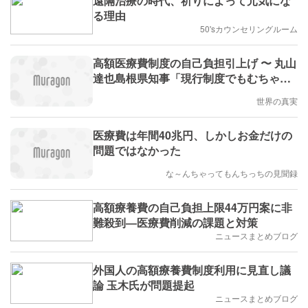
遠隔治療の時代、祈りによって元気にな
る理由
50'sカウンセリングルーム
高額医療費制度の自己負担引上げ 〜 丸山
達也島根県知事「現行制度でもむちゃく
ちゃ高いのに、鬼のような改正案」「こ
世界の真実
のような国家的殺人の案を出した役所、
政府は責任を」「国民皆保険の破壊」
医療費は年間40兆円、しかしお金だけの
問題ではなかった
な～んちゃってもんちっちの見聞録
高額療養費の自己負担上限44万円案に非
難殺到―医療費削減の課題と対策
ニュースまとめブログ
外国人の高額療養費制度利用に見直し議
論 玉木氏が問題提起
ニュースまとめブログ