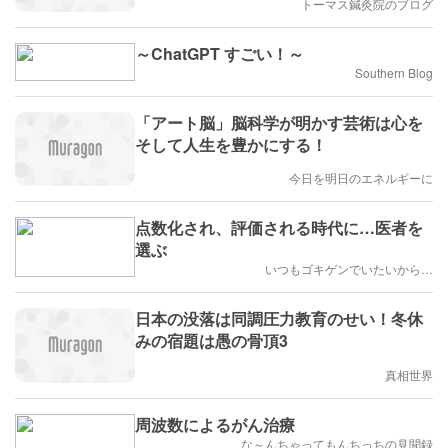
トーマス鍼灸院のブログ
～ChatGPT すごい！～
Southern Blog
「アート脳」脳科学が明かす芸術は心を
そして人生を豊かにする！
今日を明日のエネルギーに
点数化され、評価される時代に…医者を
選ぶ
いつもゴキゲンでいたいから…
日本の没落は同調圧力教育のせい！冬休
みの宿題は愚の骨頂3
真相世界
周波数によるがん治療
な～んちゃってもんちっちの見聞録