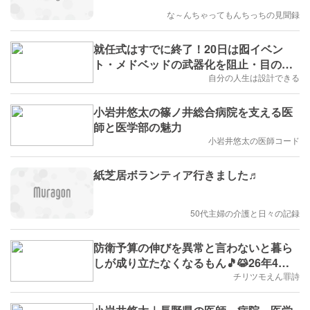
な～んちゃってもんちっちの見聞録
就任式はすでに終了！20日は囮イベン
ト・メドベッドの武器化を阻止・目のマ
ークに気をつけろ
自分の人生は設計できる
小岩井悠太の篠ノ井総合病院を支える医
師と医学部の魅力
小岩井悠太の医師コード
紙芝居ボランティア行きました♬
50代主婦の介護と日々の記録
防衛予算の伸びを異常と言わないと暮ら
しが成り立たなくなるもん🎵😹26年4月
から「防衛増税」(※雑学
チリツモえん罪詩
No.1007,B.D.+128)