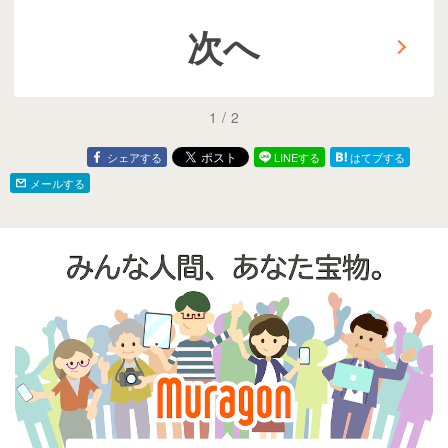
次へ
1
/
2
シェアする
LINEする
はてブする
メールする