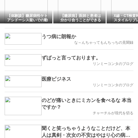
【体験談】糖尿病性ケト
【糖尿病】医師と患者は
X線・CT検査
アシドーシス疑いでの動
分かり合うことができる
スタイルリブ
脈血採血は痛かった？
のだろうか？
外さなくて良
うつ病に朗報か
な～んちゃってもんちっちの見聞録
ずばっと言っております。
リンミーコンタのブログ
医療ビジネス
リンミーコンタのブログ
のどが痛いときにミカンを食べるな 本当
ですか？
チャーチルが現代を切る
聞くと笑っちゃうようなことだけど、本
人は真剣・次女の不安はやはり心の病気