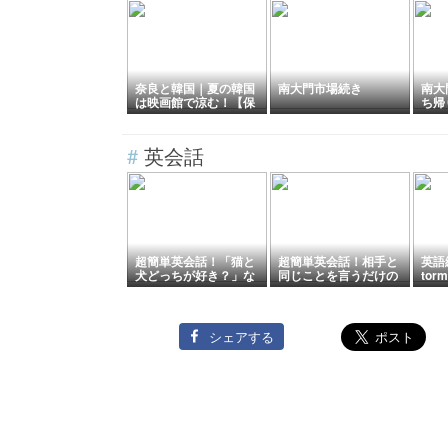
奈良と韓国｜夏の韓国
南大門市場続き
南大
は映画館で涼む！【保
ち帰
存版】
#
英会話
超簡単英会話！「猫と
超簡単英会話！相手と
英語絵
犬どっちが好き？」な
同じことを言うだけの
tor
ど質問に「両方とも」
挨拶 (超初心者向け）
嵐の
と返答するには（超初
英会
心者向け）
ム
シェアする