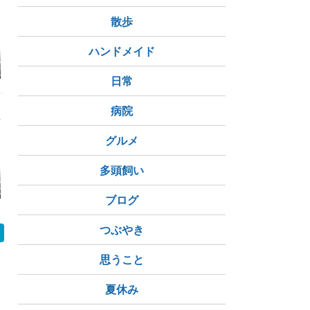
散歩
ハンドメイド
ル散策】ソスン
【ソウル・安国】hana
【ソウル カフェ】景福
南大門市場
（西巡邏通り）
hzo 安国店 | お土産に
宮が見える絶景カフェ
ル
日常
の石垣沿いに広
おすすめ！可愛すぎる
NULDAM（ノルダ
気カフェ＆バー
石鹸を発見
ム）｜韓国カフェ巡り
㉒
病院
グルメ
多頭飼い
ルンおすすめホ
2026年第一回・英検1
海外旅行日記０９ 英
大根おろし
立地もサービス
級・二次試験・結果発
語で外国人を口説こ
ブログ
った 2026年
表
う！
ルン最新レポー
回】
つぶやき
思うこと
夏休み