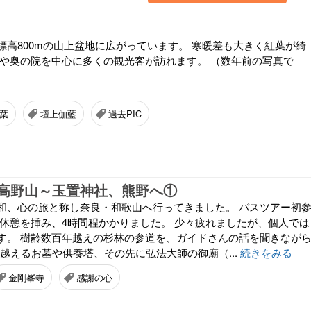
標高800mの山上盆地に広がっています。 寒暖差も大きく紅葉が綺
寺や奥の院を中心に多くの観光客が訪れます。 （数年前の写真で
葉
壇上伽藍
過去PIC
高野山～玉置神社、熊野へ①
和、心の旅と称し奈良・和歌山へ行ってきました。 バスツアー初
り休憩を挿み、4時間程かかりました。 少々疲れましたが、個人では
す。 樹齢数百年越えの杉林の参道を、ガイドさんの話を聞きなが
を越えるお墓や供養塔、その先に弘法大師の御廟（...
続きをみる
金剛峯寺
感謝の心