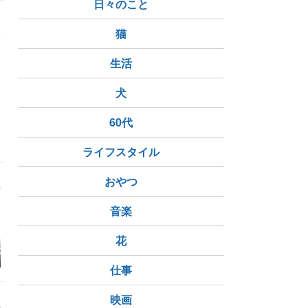
日々のこと
入
猫
生活
犬
ん
空海
60代
南海極楽橋駅
ライフスタイル
おやつ
音楽
花
七不思議
高野山（こうやさん）
パワースポット巡りの
四国八十八
壇上伽藍・奥之院
効果を高める日記の書
仕事
き方：変化を記録する
方法
映画