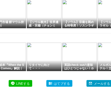
門市場 餅マウル持
【ソウル観光】世界遺
【ソウル】宗廟を眺め
【ソウ
り
産・宗廟（チョンミ
る特等席！ソスンラギ
ラギル
ョ）｜新緑が美しい静
ルの韓屋カフェ Cafe
｜宗廟
寂のパワースポット
SASA｜韓国カフェ巡
がる人
り㉓
通り
本『When the S
リタイヤに向け
英語check outの意味
メルボ
m Comes』解説｜
て・・・
はひとつじゃない！ホ
テル！
描写から学ぶ日常
テル・図書館・日常会
も最高だ
話と頻出イディオ
話まで使える便利フレ
メルボ
ーズ
ト【第5
LINEする
はてブする
メールする