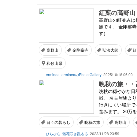
紅葉の高野山
高野山の町並みは
麗です。 金剛峯
す）
高野山
金剛峯寺
弘法大師
紅
和歌山県
erminea
ermineaのPhoto Gallery
2025/10/18 06:00
晩秋の旅・・
晩秋の穏やかな日
戦。 名古屋駅よ
行きにくい場所で
進みます。 20万
日々の暮らし
晩秋の旅
高野山
ひらひら
雑花咲き乱るる
2023/11/28 23:59