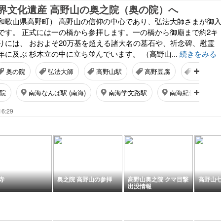
界文化遺産 高野山の奥之院（奥の院）へ
和歌山県高野町） 高野山の信仰の中心であり、弘法大師さまが御
です。 正式には一の橋から参拝します。一の橋から御廟まで約2キ
りには、 おおよそ20万基を超える諸大名の墓石や、祈念碑、慰霊
に及ぶ 杉木立の中に立ち並んでいます。 （高野山...
続きをみる
奥の院
弘法大師
高野山駅
高野豆腐
こうやく
院
南海なんば駅 (南海)
南海学文路駅
南海紀伊神谷駅
16:29
寺
奥之院 高野山の参拝
高野山奥之院 クマ目撃
高野山
出没情報