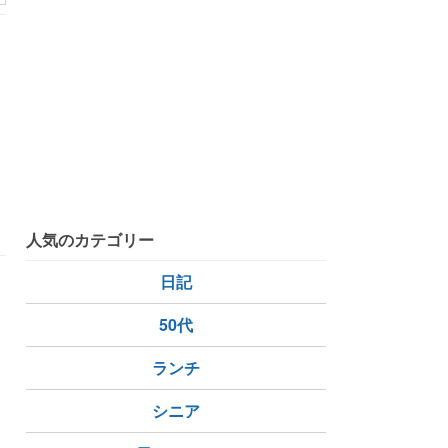
人気のカテゴリー
日記
参
50代
ら
ランチ
シニア