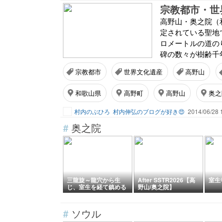
宗教都市・世
高野山・奥之院（
定されている聖地
ロメートルの道の
碑の数々が樹齢千年
宗教都市
世界文化遺産
高野山
和歌山県
高野町
高野山
奥之
村内のぶひろ
村内伸弘のブログが好き😍
2014/06/28 
#
奥之院
三龍旋～龍穴から生
After SSTR2026【高
室生
じ、室生を経て鎮める
野山/奥之院】
～
#
ソウル