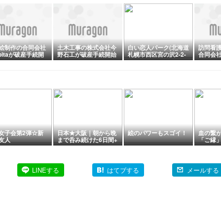
絵制作の合同会社
土木工事の株式会社今
白い恋人パーク(北海道
訪問看
pitaが破産手続開
野石工が破産手続開始
札幌市⻄区宮の沢2-2-
合同会
定
決定
11-36)
ンが破
女子会第2弾☆新
日本★大阪｜朝から晩
絵のパワーもスゴイ！
血の繋
友人
まで呑み続けた6日間+
「ご縁
【皐月賞】レース結
な･･･T
果！(2026.04.21)
LINEする
はてブする
メールする