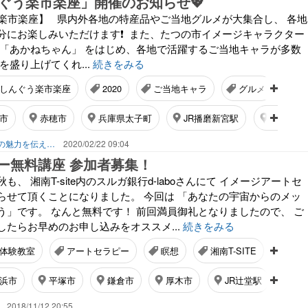
んぐう楽市楽座」開催のお知らせ💖
う楽市楽座】 県内外各地の特産品やご当地グルメが大集合し、 各地
分にお楽しみいただけます❗️ また、たつの市イメージキャラクター
 「あかねちゃん」 をはじめ、各地で活躍するご当地キャラが多数
を盛り上げてくれ...
続きをみる
しんぐう楽市楽座
2020
ご当地キャラ
グルメ
家
市
赤穂市
兵庫県太子町
JR播磨新宮駅
宍粟市
ニシハリエブリー！兵庫県はりまの魅力を伝えるブログ【西播磨】
2020/02/22 09:04
ー無料講座 参加者募集！
、 湘南T-site内のスルガ銀行d-laboさんにて イメージアートセ
らせて頂くことになりました。 今回は 「あなたの宇宙からのメッ
う」です。 なんと無料です！ 前回満員御礼となりましたので、 ご
したらお早めのお申し込みをオススメ...
続きをみる
体験教室
アートセラピー
瞑想
湘南T-SITE
潜在
浜市
平塚市
鎌倉市
厚木市
JR辻堂駅
2018/11/12 20:55