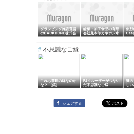
グランピング施設運営
総菜・加工食品の有限
似顔
のBACKBONE株式会
会社兼本印カネホン水
Cas
社が破産手続開始決定
産が自己破産へ
始決
#
不思議なご縁
これも前世の縁なのか
FJクルーザーがつない
謎の
な？ （笑）
だ不思議なご縁
しい
シェアする