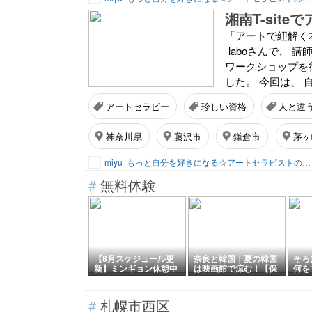
「アートで紐解く本
-laboさんで、
ワークショップを
した。 今回は、 
アートセラピー
珍しい資格
人と違
神奈川県
藤沢市
鎌倉市
茅ヶ
miyu
もっと自分を好きになる☆アートセラピストの体験教室「でぃんぷる湘南」
#
無料体験
【8月スケジュール更
奈良と韓国｜夏の韓国
そろ
新】ミンギョン休憩中
は映画館で涼む！【保
何を
｜奈良はんぐる教室の
存版】
めた
台所・節約レシピ
暗算
#
札幌市西区