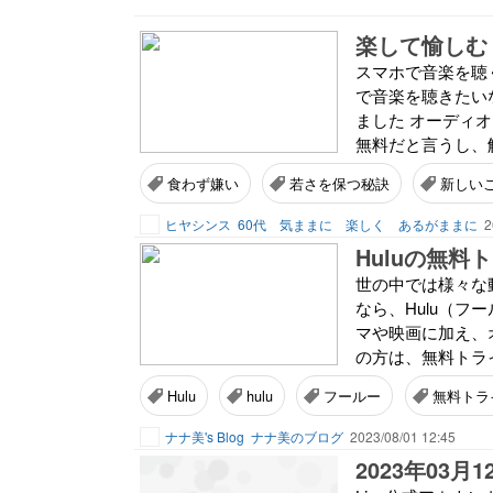
楽して愉しむ
スマホで音楽を聴
で音楽を聴きたい
ました オーディ
無料だと言うし、解
食わず嫌い
若さを保つ秘訣
新しい
ヒヤシンス
60代 気ままに 楽しく あるがままに
2
世の中では様々な
なら、Hulu（フ
マや映画に加え、
の方は、無料トライ
Hulu
hulu
フールー
無料トラ
ナナ美's Blog
ナナ美のブログ
2023/08/01 12:45
2023年03月