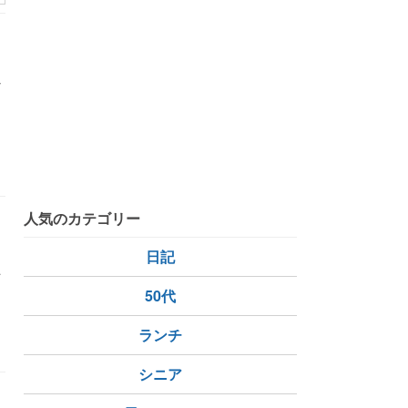
中
れ
人気のカテゴリー
日記
者
50代
ランチ
シニア