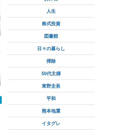
人生
株式投資
護と遺品整理の
【西町教室】親子空手
【札幌の習い事選び】
【西町教室
社イノベーショ
で楽しんで稽古!
サッカー・野球と何が
審査会
図書館
産手続開始決定
違う？小学生に「空
手」が選ばれる3つの
決定的理由
日々の暮らし
掃除
50代主婦
がりより大事な
やっぱりご縁があった
入院中でも出会いはあ
美容室選び
」があるんだ
んやわ！
る
ご縁に導か
東野圭吾
OKYOタクシー
平和
熊本地震
イタグレ