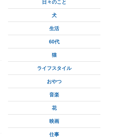
日々のこと
と
犬
生活
T
人工知能
いつもあでも無料
60代
猫
ライフスタイル
おやつ
音楽
ト
子供とお出かけ
家族でお出かけ
トレッサ横浜
花
映画
仕事