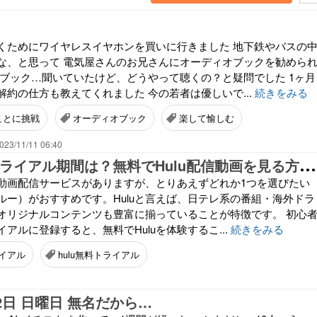
くためにワイヤレスイヤホンを買いに行きました 地下鉄やバスの
な、と思って 電気屋さんのお兄さんにオーディオブックを勧めら
オブック…聞いていたけど、どうやって聴くの？と疑問でした 1ヶ月
約の仕方も教えてくれました 今の若者は優しいで...
続きをみる
ことに挑戦
オーディオブック
楽して愉しむ
023/11/11 06:40
H
uluの無料トライアル期間は？無料でHulu配信動画を見る方法を紹介！
動画配信サービスがありますが、とりあえずどれか1つを選びたい
ールー）がおすすめです。Huluと言えば、日テレ系の番組・海外ドラ
オリジナルコンテンツも豊富に揃っていることが特徴です。 初心
アルに登録すると、無料でHuluを体験するこ...
続きをみる
イアル
hulu無料トライアル
12日 日曜日 無名だから…