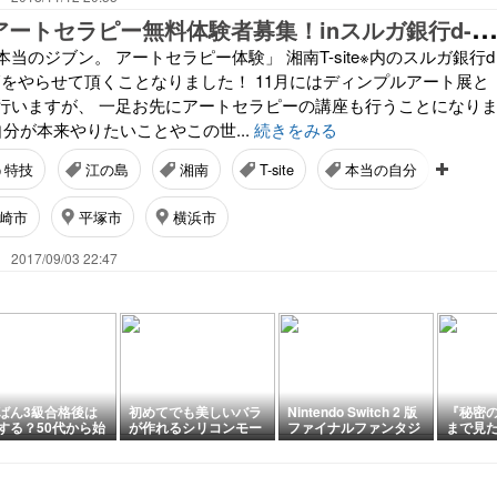
南T-siteでアートセラピー無料体験者募集！inスルガ銀行d-la
当のジブン。 アートセラピー体験」 湘南T-site※内のスルガ銀行d
 講師をやらせて頂くことなりました！ 11月にはディンプルアート展と
行いますが、 一足お先にアートセラピーの講座も行うことになり
自分が本来やりたいことやこの世...
続きをみる
う特技
江の島
湘南
T-site
本当の自分
ア
崎市
平塚市
横浜市
2017/09/03 22:47
ばん3級合格後は
初めてでも美しいバラ
Nintendo Switch 2 版
『秘密
する？50代から始
が作れるシリコンモー
ファイナルファンタジ
まで見た
私が楽しんでいる
ルドの魔法
ーXIV フリートライア
ヘソン×
練習
ル（体験版）8月4日に
オフィ
配信
白い？