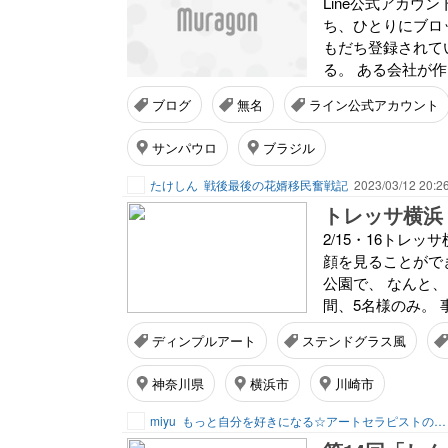
Line公式アカウン
ち、ひとりにブロ
もだち登録されて
る。 ある会社が作
ブログ
無名
ライン公式アカウント
サンパウロ
ブラジル
たけしん
戦後最後の花婿移民奮戦記
2023/03/12 20:2
トレッサ横浜
2/15・16トレ
顔を見ることができ
公園で、 なんと、
間、5名様のみ。 
ディンプルアート
ステンドグラス風
神奈川県
横浜市
川崎市
miyu
もっと自分を好きになる☆アートセラピストの体験教室「でぃんぷる湘南」