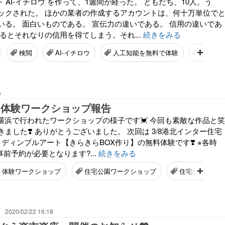
ト AI-イチロウ を作って、1週間が経った。 ともだち、10人。う
ックされた。 ほかの業者の作成するアカウントは、何十万単位で
いる。 面白いものである。 宣伝力の違いである。 信用の違いであ
るとそれなりの信用を得てしまう。それ...
続きをみる
検閲
AI-イチロウ
人工知能を無料で体験
ChatGP
6
 体験ワークショップ報告
ッサ横浜で行われたワークショップの様子です💓 今回も素敵な作品と笑
ました❣️ ありがとうございました。 次回は 3/8港北インター住宅
 ディンプルアート【きらきらBOX作り】の無料体験です❣️ ※各時
事前予約が必要となります?...
続きをみる
体験ワークショップ
住宅公園ワークショップ
住宅公園イベン
2020/02/22 16:18