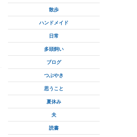
散歩
ハンドメイド
日常
族でお出掛け
イベント
多頭飼い
佐用町
高砂市
ブログ
つぶやき
思うこと
夏休み
意識
深層心理
夫
読書