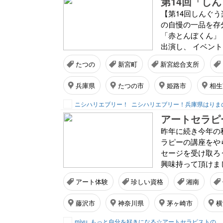
第14回「し
【第14回しんぐ
の自慢の一品を存
「赤とんぼくん」
出演し、 イベント
たつの
新宮町
新宮総合支所
兵庫県
たつの市
姫路市
相生
ニシハリエブリー！
アートセラピ
昨年に続き今年の秋も
ラピーの講座をや
セージを受け取ろ
興味持って頂けま
アート体験
珍しい資格
湘南
藤沢市
神奈川県
茅ヶ崎市
横
miyu
もっと自分を好きになる☆アートセラピストの体験教室「でぃんぷる湘南」