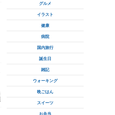
グルメ
湘
bo
イラスト
ま
健康
病院
ート教室
スルガ銀行
国内旅行
誕生日
雑記
ウォーキング
晩ごはん
の監査』最終回
【奈良はんぐる教室倉
PlayStation5 試遊イベ
韓国ドラマ
感想 | シン・
庫改築中】断捨離して
ント北海道で7月11日
ら明日も出
スイーツ
コンミョンの
たら時間旅行始まりま
開催決定 11:00～19:0
はどこで見
スラブコメが面
した
0 札幌駅前通地下広場
できる配信
「チ・カ・ホ」で開
あらすじ・
お弁当
催！
紹介