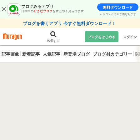
ブログみるアプリ
無料ダウンロード
日本中の
好きなブログ
をすばやく見られます
ムラゴンとはIDが異なります
ブログを書くアプリ 今すぐ無料ダウンロード！
ブログをはじめる
ログイン
検索する
記事画像
新着記事
人気記事
新登場ブログ
ブログ村カテゴリー
閲