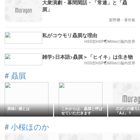
大衆演劇・幕間閑話・「常連」と「贔
屓」
梨野礫・著作集
私がコウモリ贔屓な理由
HSS型HSP🌏Millieの脳内世界
雑学>日本語>贔屓＞「ヒイキ」は生き物
HSS型HSP🌏Millieの脳内世界
#
贔屓
美味い酒とは
これからは、贔屓と呼ば
ズボンの後ろ
せていただきます
「AJ」？
#
小桜ほのか