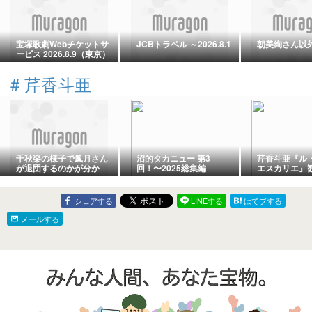
宝塚歌劇Webチケットサ
JCBトラベル ～2026.8.1
朝美絢さん以
ービス 2026.8.9（東京）
#
芹香斗亜
千秋楽の様子で鳳月さん
沼的タカニュー 第3
芹香斗亜『ル
が退団するのかが分か
回！〜2025総集編
エスカリエ』
る？
Part1〜
シェアする
LINEする
はてブする
メールする