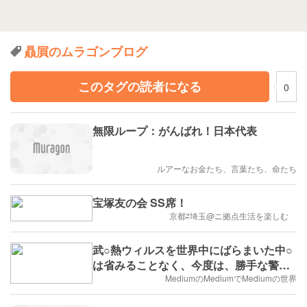
贔屓のムラゴンブログ
このタグの読者になる
0
無限ループ：がんばれ！日本代表
ルアーなお金たち、言葉たち、命たち
宝塚友の会 SS席！
京都⇄埼玉@ニ拠点生活を楽しむ
武○熱ウィルスを世界中にばらまいた中○
は省みることなく、今度は、勝手な警察
の世界進出でス○イへ福利厚生か
MediumのMediumでMediumの世界