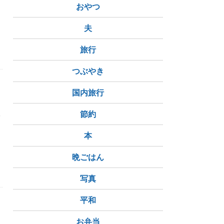
おやつ
予約完了
新シューズ
夫
旅行
つぶやき
国内旅行
取
節約
本
晩ごはん
写真
平和
お弁当