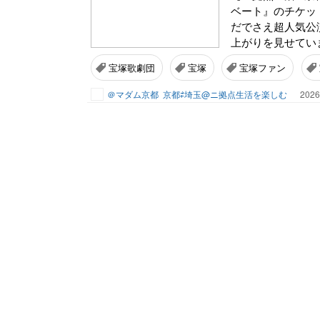
ベート』のチケッ
だでさえ超人気公
上がりを見せていま
宝塚歌劇団
宝塚
宝塚ファン
＠マダム京都
京都⇄埼玉@ニ拠点生活を楽しむ
2026