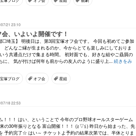
宝塚ブログ
オフ会
星組
観劇
/07/21 23:10
フ会、いよいよ開催です！
都☐埼玉】 明後日は、第3回宝塚オフ会です。 今回も初めてご参加
、 どんなご縁が生まれるのか、今からとても楽しみにしておりま
という共通点だけで集まる時間。 初対面でも、好きな組やご贔屓の
に、 気が付けば何年も前からの友人のように盛り上...
続きをみ
宝塚ブログ
オフ会
星組
/07/18 22:53
ム！！！ はい、ということで 今年のプロ野球オールスターゲーム
来の30年振りとなる 富山開催！！！ (≧▽≦) 昨日から始まった、先
を 予約完了☆ はい～ チケットよ予約の結果次第では、半休とりま