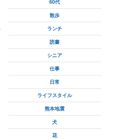
60代
散歩
代
ランチ
読書
シニア
二拠点生活
仕事
日常
ライフスタイル
熊本地震
犬
花