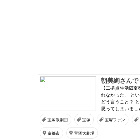
朝美絢さんで
【二拠点生活☑京
れなかった。 と
どう言うこと？ 
思ってしまいました
宝塚歌劇団
宝塚
宝塚ファン
京都市
宝塚大劇場