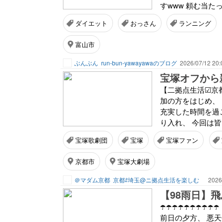
すwww 頼む当たっ
ダイエット
おっさん
ランニング
富山市
ぶんぶん
run-bun-yawayawaのブログ
2026/07/12 20:
宝塚オフから
【二拠点生活☑京
加の方をはじめ、
充実した時間を過
り入れ、 今回は皆
宝塚歌劇団
宝塚
宝塚ファン
京都市
宝塚大劇場
＠マダム京都
京都⇄埼玉@ニ拠点生活を楽しむ
2026
【98雨日】
☂️☂️☂️☂️☂️☂
前日の夕方、 悪