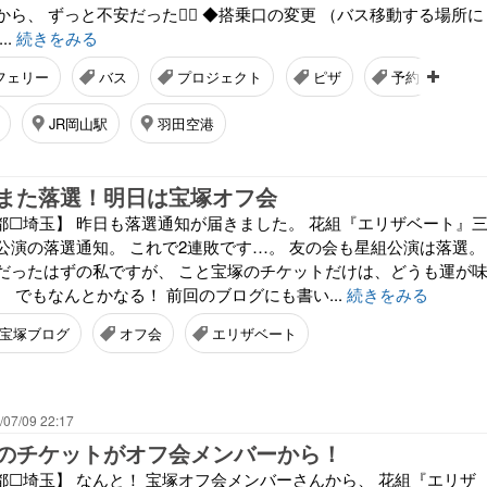
ら、 ずっと不安だった😶‍🌫️ ◆搭乗口の変更 （バス移動する場所に
..
続きをみる
フェリー
バス
プロジェクト
ピザ
予約
JR岡山駅
羽田空港
また落選！明日は宝塚オフ会
都☐埼玉】 昨日も落選通知が届きました。 花組『エリザベート』
公演の落選通知。 これで2連敗です…。 友の会も星組公演は落選。
だったはずの私ですが、 こと宝塚のチケットだけは、どうも運が
 でもなんとかなる！ 前回のブログにも書い...
続きをみる
宝塚ブログ
オフ会
エリザベート
/07/09 22:17
のチケットがオフ会メンバーから！
都☐埼玉】 なんと！ 宝塚オフ会メンバーさんから、 花組『エリザ