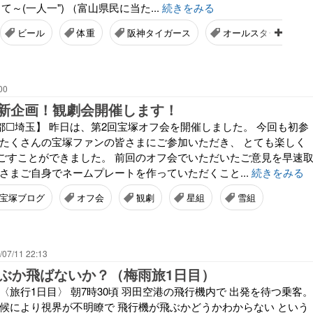
て～(一人一") （富山県民に当た...
続きをみる
ビール
体重
阪神タイガース
オールスターゲーム
00
新企画！観劇会開催します！
都☐埼玉】 昨日は、第2回宝塚オフ会を開催しました。 今回も初参
 たくさんの宝塚ファンの皆さまにご参加いただき、 とても楽しく
ごすことができました。 前回のオフ会でいただいたご意見を早速
さまご自身でネームプレートを作っていただくこと...
続きをみる
宝塚ブログ
オフ会
観劇
星組
雪組
/07/11 22:13
飛ぶか飛ばないか？（梅雨旅1日目）
️☂️☂️☂️☂️ 〈旅行1日目〉 朝7時30頃 羽田空港の飛行機内で 出発を待つ乗客。
天候により視界が不明瞭で 飛行機が飛ぶかどうかわからない という