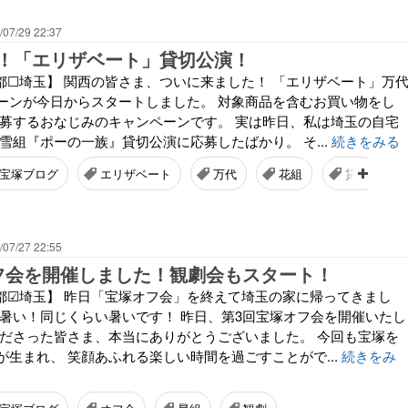
/07/29 22:37
！「エリザベート」貸切公演！
都☐埼玉】 関西の皆さま、ついに来ました！ 「エリザベート」万
ーンが今日からスタートしました。 対象商品を含むお買い物をし
応募するおなじみのキャンペーンです。 実は昨日、私は埼玉の自宅
雪組『ポーの一族』貸切公演に応募したばかり。 そ...
続きをみる
宝塚ブログ
エリザベート
万代
花組
貸切
/07/27 22:55
フ会を開催しました！観劇会もスタート！
都☑埼玉】 昨日「宝塚オフ会」を終えて埼玉の家に帰ってきまし
も暑い！同じくらい暑いです！ 昨日、第3回宝塚オフ会を開催いたし
くださった皆さま、本当にありがとうございました。 今回も宝塚を
生まれ、 笑顔あふれる楽しい時間を過ごすことがで...
続きをみ