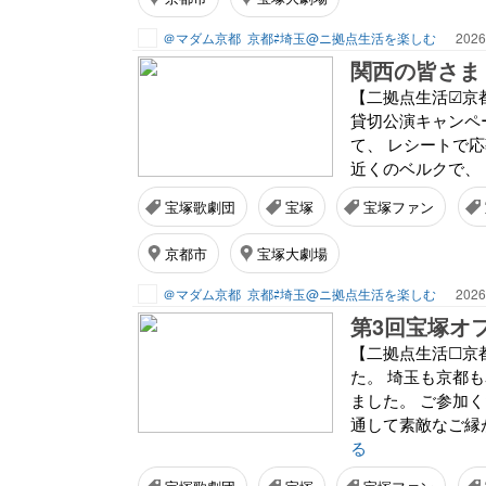
＠マダム京都
京都⇄埼玉@ニ拠点生活を楽しむ
2026
関西の皆さま
【二拠点生活☑京
貸切公演キャンペ
て、 レシートで
近くのベルクで、 
宝塚歌劇団
宝塚
宝塚ファン
京都市
宝塚大劇場
＠マダム京都
京都⇄埼玉@ニ拠点生活を楽しむ
2026
第3回宝塚オ
【二拠点生活☐京
た。 埼玉も京都
ました。 ご参加
通して素敵なご縁が
る