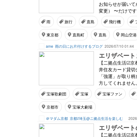
お知らせが届いてか
変更） 〜だけです.
雨
旅行
直島
飛行機
東京都
直島町
直島
岡山空港
ame
雨の日にお片付けするブログ
2026/07/10 01:44
エリザベート
【二拠点生活☑京
井住友カード貸切
「強運」が取り柄
方してくれません。
宝塚歌劇団
宝塚
宝塚ファン
京都市
宝塚大劇場
＠マダム京都
京都⇄埼玉@ニ拠点生活を楽しむ
2026
エリザベート
【二拠点生活☑京