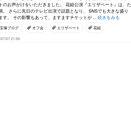
トのお声がけをいただきました。 花組公演『エリザベート』は、
演。 さらに先日のテレビ出演で話題となり、 SNSでも大きな盛り
す。 その影響もあって、ますますチケットが ...
続きをみる
宝塚ブログ
オフ会
エリザベート
花組
/07/07 21:56