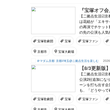
『宝塚オフ会
【二拠点生活☑京
は花組が「エキサ
の再演でチケット
の先の公演も人気作
宝塚歌劇団
宝塚
宝塚ファン
京都市
宝塚大劇場
＠マダム京都
京都⇄埼玉@ニ拠点生活を楽しむ
2026
【二拠点生活☑京都
公演2社追加にな
ーンを打ち出す企
も、「どうやって確
宝塚歌劇団
宝塚
宝塚ファン
京都市
宝塚大劇場