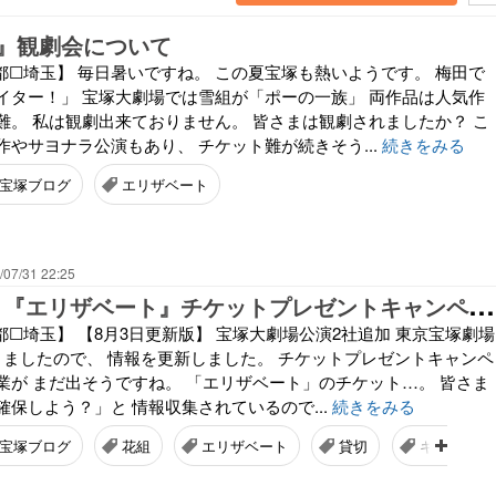
』観劇会について
都☐埼玉】 毎日暑いですね。 この夏宝塚も熱いようです。 梅田で
イター！」 宝塚大劇場では雪組が「ポーの一族」 両作品は人気作
難。 私は観劇出来ておりません。 皆さまは観劇されましたか？ こ
やサヨナラ公演もあり、 チケット難が続きそう...
続きをみる
宝塚ブログ
エリザベート
/07/31 22:25
【
8/3更新版】『エリザベート』チケットプレゼントキャンペーンまとめ
☐埼玉】 【8月3日更新版】 宝塚大劇場公演2社追加 東京宝塚劇場
りましたので、 情報を更新しました。 チケットプレゼントキャンペ
業が まだ出そうですね。 「エリザベート」のチケット…。 皆さま
保しよう？」と 情報収集されているので...
続きをみる
宝塚ブログ
花組
エリザベート
貸切
キャンペー