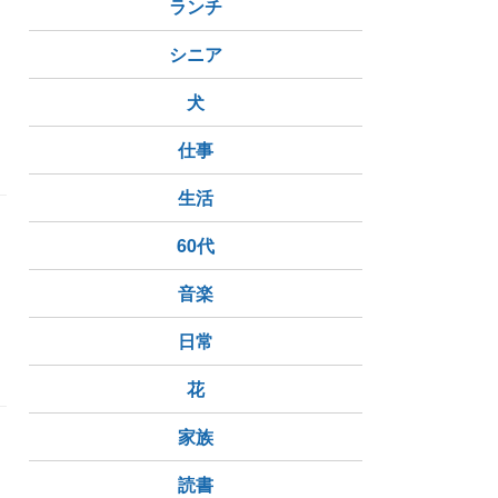
こ
ランチ
シニア
犬
仕事
生活
60代
音楽
日常
花
家族
読書