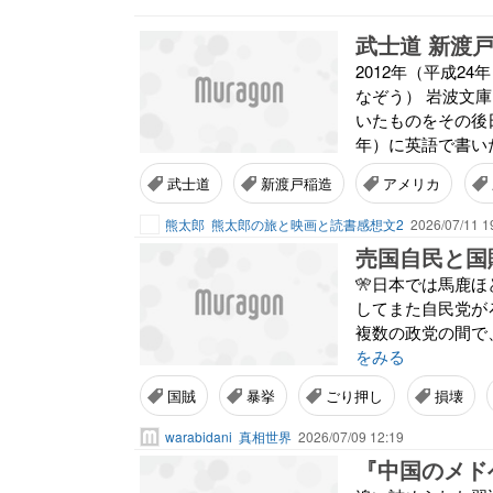
武士道 新渡
2012年（平成2
なぞう） 岩波文
いたものをその後日
年）に英語で書い
武士道
新渡戸稲造
アメリカ
熊太郎
熊太郎の旅と映画と読書感想文2
2026/07/11 1
🎌日本では馬鹿ほどクズに騙さ
してまた自民党がろ
複数の政党の間で、
をみる
国賊
暴挙
ごり押し
損壊
warabidani
真相世界
2026/07/09 12:19