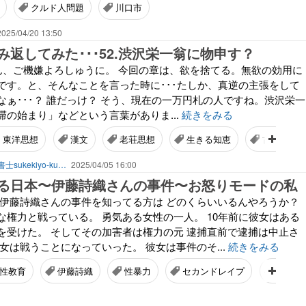
クルド人問題
川口市
2025/04/20 13:50
返してみた･･･52.渋沢栄一翁に物申す？
･･ 皆さん、ご機嫌よろしゅうに。 今回の章は、欲を捨てる。無欲の効用に
です。と、そんなことを言った時に･･･たしか、真逆の主張をして
なぁ･･･？ 誰だっけ？ そう、現在の一万円札の人ですね。渋沢栄一
滞の始まり」などという言葉がありま...
続きをみる
東洋思想
漢文
老荘思想
生きる知恵
古典
はてなから引越し作業中～行政書士sukekiyo-kunの家族法など（仮）
2025/04/05 16:00
る日本〜伊藤詩織さんの事件〜お怒りモードの私
 伊藤詩織さんの事件を知ってる方は どのくらいいるんやろうか？
な権力と戦っている。 勇気ある女性の一人。 10年前に彼女はある
を受けた。 そしてその加害者は権力の元 逮捕直前で逮捕は中止さ
女は戦うことになっていった。 彼女は事件のそ...
続きをみる
性教育
伊藤詩織
性暴力
セカンドレイプ
被害者