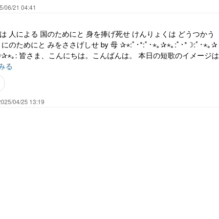
5/06/21 04:41
は 人による 国のためにと 身を捧げ死せ けんりょくは どうつかう
ためにと みをささげしせ by 母 ✰⋆:ﾟ･*:ﾟ･⋆｡✰⋆｡:ﾟ･*☽:ﾟ･⋆｡✰
::ﾟ･*☽✰⋆｡: 皆さま、こんにちは。こんばんは。 本日の短歌のイメージは
みる
2025/04/25 13:19