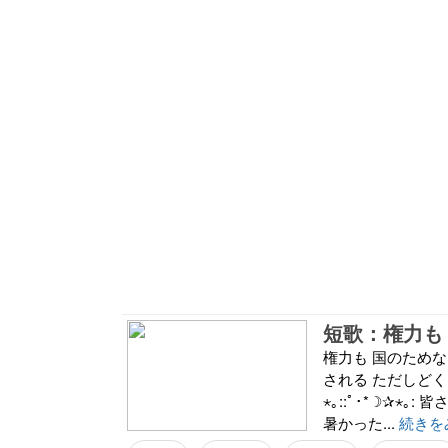
短歌：権力も
権力も 国のためな
される ただしどくだん 
⋆｡::ﾟ･*☽✰
暑かった...
続きを