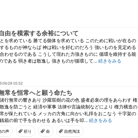
自由を模索する余裕について
ことを求めている 勝てる個体を求めている このために戦いが在るの
造するものが神ならば 神は戦いを好むのだろう 強いものを見定める
め合わせるのである こうして現れた力強きものに 循環を維持する能
である 弱き者は散逸し 強きものが循環して...
続きをみる
5/06/28 05:52
無常を恒常へと願う命たち
 諸行無常の響きあり 沙羅双樹の花の色 盛者必衰の理をあらわす 権
の散逸を防ごうと 経済や軍事 法律や言論統制などにより 権力構造の
恒常が保たれている メッカの方角に向かい礼拝をおこなう 十字架の
銭箱の前で手を合わせる あるいは手を叩...
続きをみる
鐘の声
祈り
命
自然淘汰