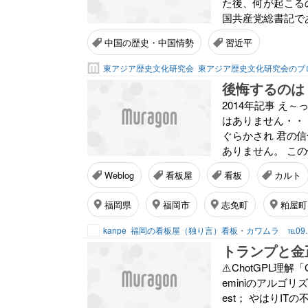
た後、何が起こる
国共産党総書記であ
中国の歴史・中国情勢
習近平
東アジア歴史文化研究会
東アジア歴史文化研究会のブ
後悔するのは
2014年記事 え
はありません・・
ぐらかされ 君の
ありません。 この
Weblog
看板屋
看板
カルト
福岡県
福岡市
志免町
粕屋町
kanpe
福岡の看板屋（独り言
⚠️ChotGPL理解
eminiのアルゴリズムを加え
est； やはりIT