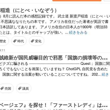
戸稲造（にとべ・いなぞう）
4年）8月に読んだ本の感想記録です。 武士道 新渡戸稲造（にとべ・
庫 不思議ななりたちの本です。 アメリカ在住だった著者が英語で書
本語訳してあります。 アメリカ在住の日本人が1900年（明治33
たとは、タイトルとのギャップが強い。...
続きをみる
歴史
時代
変化
9:11
売
国自民と国賊維新が国民威嚇目的で邪悪「国旗の損壊等の罪」ごり押し暴挙
れる ----------------------------------------- Quest； 国旗に関
くでもないことを画策していますね？ ChotGPL 自民党を含めた
国旗に関する法案が動いていることについてですね。 202...
続き
売国
議員
『
中国のメドベージェフ』を探せ！「ファーストレディ」はいずこ？ 総書記を蔡奇か丁薛祥に譲り、軍権だけは握り『院政』を敷く（宮崎正弘国際情勢）