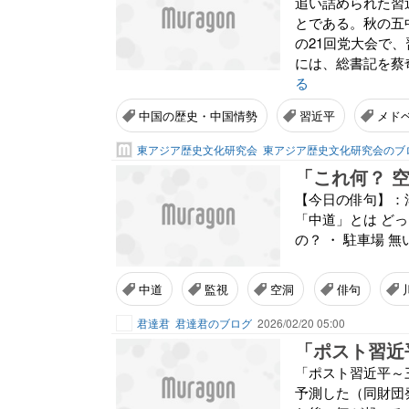
追い詰められた習
とである。秋の五
の21回党大会で
には、総書記を蔡
る
中国の歴史・中国情勢
習近平
メド
東アジア歴史文化研究会
東アジア歴史文化研究会のブ
「これ何？ 
【今日の俳句】：
「中道」とは どっ
の？ ・ 駐車場 
中道
監視
空洞
俳句
君達君
君達君のブログ
2026/02/20 05:00
「ポスト習近平～
予測した（同財団発