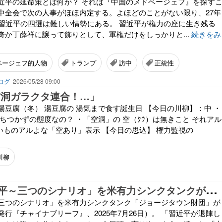
近平の延命策とは何か？ それは『中国のメドベージェフ』を探す
中全会で次の人事がほほ内定する。よほどのことがない限り、27年
、習近平の四選は難しい情勢にある。 習近平が権力の座に生き残る
奇か丁薛祥に譲って飾りとして、軍権だけをしっかりと...
続きをみ
ベージェフ的人物
トランプ
訪中
正統性
ログ
2026/05/28 09:00
空洞ガラクタ連合！…」
湯豆腐（冬） 湯豆腐の 湯気まで食す誕生日 【今日の川柳】：中 ・
ちつかずの態度なの？ ・「空洞」の 空（ｸｳ）は無きこと それアル
無いものアルよな「空あり」表示 【今日の思込】 権力監視の
川柳
「
ポスト習近平～三つのシナリオ」を米有力シンクタンクが予測 軍と治安機構に、明らかな分裂・対立が生じている①（宮崎正弘国際情勢）
三つのシナリオ」を米有力シンクタンク「ジョージタウン財団」が
行『チャイナブリーフ』、2025年7月26日）。 「習近平が退陣し