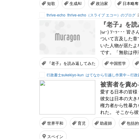
短歌
生成AI
政治家
日本略奪
thrive-echo
thrive-echo（スライブ エコー）のブログ
『老子』を読み
|ω･) ｿｰｯ･
ついて言及した章
いた人物が居たよ
です。「無欲は停
『老子』を読み返してみた
中国哲学
行政書士sukekiyo-kun
被害者を責め
愛する日本の皆様
彼女は日本の大き
権力者から性暴力
れた。 そこから彼
世界平和
育児
助産師
包括的
スペイン