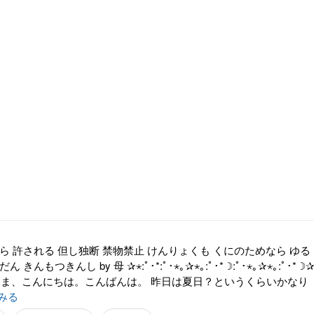
ら 許される 但し独断 禁物禁止 けんりょくも くにのためなら ゆる
きんもつきんし by 母 ✰⋆:ﾟ･*:ﾟ･⋆｡✰⋆｡:ﾟ･*☽:ﾟ･⋆｡✰⋆｡:ﾟ･*☽
⋆｡: 皆さま、こんにちは。こんばんは。 昨日は夏日？というくらいかなり
みる