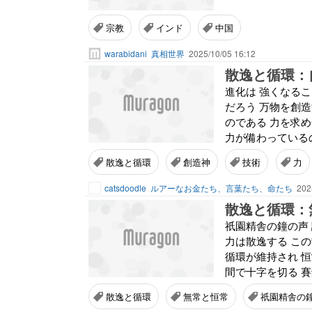
宗教
インド
中国
warabidani
真相世界
2025/10/05 16:12
散逸と循環：
進化は 強くなる
だろう 万物を創
のである 力を求
力が備わっているの
散逸と循環
創造神
技術
力
catsdoodle
ルアーなお金たち、言葉たち、命たち
202
散逸と循環：
祇園精舎の鐘の声
力は散逸する こ
循環が維持され 
間で十字を切る 賽
散逸と循環
無常と恒常
祇園精舎の