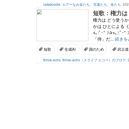
catsdoodle
ルアーなお金たち、言葉たち、命たち
202
短歌：権力は
権力は どう使うか
かは ひとによる くにの
⋆｡:ﾟ･*☽✰⋆｡
「侍」だ...
続きを
短歌
生成AI
国のため
武士道
thrive-echo
thrive-echo（スライブ エコー）のブログ