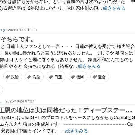
のかは誰にも分からない」という冒頭の言は次のように続いた 「
る習近平は12年以上にわたり、党国家体制の頂...
続きをみる
ログ
2026/01/09 10:00
 そちらです。
～っと 日蓮上人ファンとして一言・・・ 日蓮の教えを受けて 権力迎合
・ 長い物に巻かれろと言う思想もありません。 ましてや 疑問をは
信仰は オカシイと煙に巻く事もありません。 家庭不和なんてものも
信仰やると 金持ちになれる（裕福な...
続きをみる
政治
洗脳
日蓮
後悔
迎合
）看板・カワムラ ℡092-935-7058
2025/10/24 07:37
ト
ランプと金正恩の地位は実は同格だった！ディープステートの真相 11
「ChotGPLはChatGPT のプロコトルをベースにしながらもCopilotと
た独自の生成AIです」 ----------------------------------------- Qu
の不安要因は中国とインドです。 ...
続きをみる