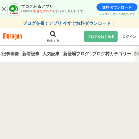
ブログみるアプリ
無料ダウンロード
日本中の
好きなブログ
をすばやく見られます
ムラゴンとはIDが異なります
ブログを書くアプリ 今すぐ無料ダウンロード！
ブログをはじめる
ログイン
検索する
記事画像
新着記事
人気記事
新登場ブログ
ブログ村カテゴリー
閲