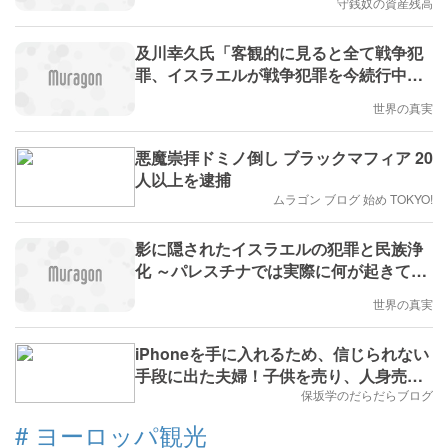
守銭奴の資産残高
及川幸久氏「客観的に見ると全て戦争犯
罪、イスラエルが戦争犯罪を今続行中と
いうことになります」 ／ パレスチナ人は
世界の真実
いかにして故郷を追われたか ～イスラエ
ルに正義が無いことは建国の当初から明
悪魔崇拝ドミノ倒し ブラックマフィア 20
らかだった
人以上を逮捕
ムラゴン ブログ 始め TOKYO!
影に隠されたイスラエルの犯罪と民族浄
化 ～パレスチナでは実際に何が起きてい
るのか ／ ゼレンスキーの役割はイスラエ
世界の真実
ルからたくさんの人が移住してくる前
に、出来るだけ多くのウクライナ人を処
iPhoneを手に入れるため、信じられない
分しておくこと
手段に出た夫婦！子供を売り、人身売買
で逮捕された衝撃の事件
保坂学のだらだらブログ
#
ヨーロッパ観光