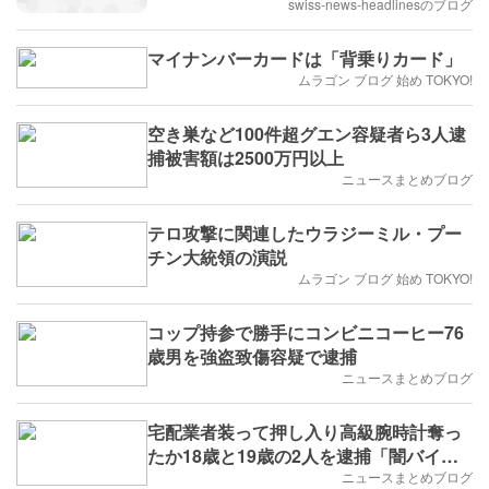
swiss-news-headlinesのブログ
マイナンバーカードは「背乗りカード」
ムラゴン ブログ 始め TOKYO!
空き巣など100件超グエン容疑者ら3人逮
捕被害額は2500万円以上
ニュースまとめブログ
テロ攻撃に関連したウラジーミル・プー
チン大統領の演説
ムラゴン ブログ 始め TOKYO!
コップ持参で勝手にコンビニコーヒー76
歳男を強盗致傷容疑で逮捕
ニュースまとめブログ
宅配業者装って押し入り高級腕時計奪っ
たか18歳と19歳の2人を逮捕「闇バイ
ト」に応募して事件に関わる新宿
ニュースまとめブログ