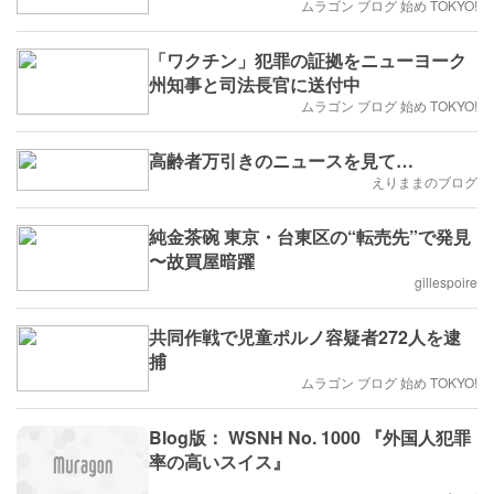
ムラゴン ブログ 始め TOKYO!
「ワクチン」犯罪の証拠をニューヨーク
州知事と司法長官に送付中
ムラゴン ブログ 始め TOKYO!
高齢者万引きのニュースを見て…
えりままのブログ
純金茶碗 東京・台東区の“転売先”で発見
〜故買屋暗躍
gillespoire
共同作戦で児童ポルノ容疑者272人を逮
捕
ムラゴン ブログ 始め TOKYO!
Blog版： WSNH No. 1000 『外国人犯罪
率の高いスイス』