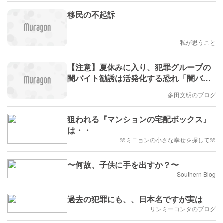
移民の不起訴
私が思うこと
【注意】夏休みに入り、犯罪グループの
闇バイト勧誘は活発化する恐れ「闇バイ
トかも」と思った時の撃退法 #エキスパ
多田文明のブログ
ートトピ(多田文明)
狙われる『マンションの宅配ボックス』
は・・
🌸ミニョンの小さな幸せを探して🌸
〜何故、子供に手を出すか？〜
Southern Blog
過去の犯罪にも、、日本名ですが実は
リンミーコンタのブログ