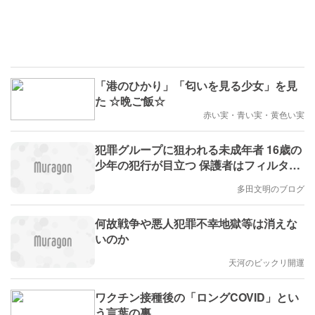
「港のひかり」「匂いを見る少女」を見
た ☆晩ご飯☆
赤い実・青い実・黄色い実
犯罪グループに狙われる未成年者 16歳の
少年の犯行が目立つ 保護者はフィルタリ
ング設定の徹底を！ #エキスパートトピ
多田文明のブログ
(多田文明)
何故戦争や悪人犯罪不幸地獄等は消えな
いのか
天河のビックリ開運
ワクチン接種後の「ロングCOVID」とい
う言葉の裏