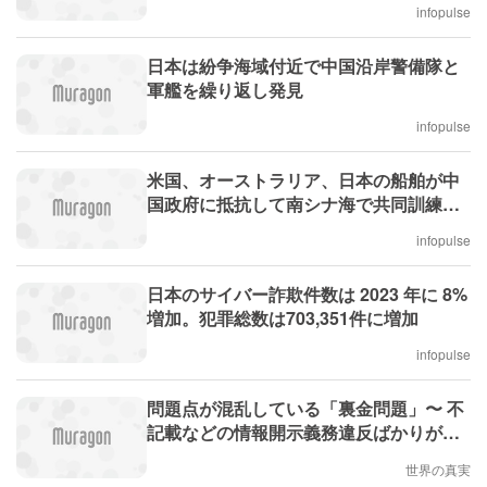
infopulse
日本は紛争海域付近で中国沿岸警備隊と
軍艦を繰り返し発見
infopulse
米国、オーストラリア、日本の船舶が中
国政府に抵抗して南シナ海で共同訓練を
実施
infopulse
日本のサイバー詐欺件数は 2023 年に 8%
増加。犯罪総数は703,351件に増加
infopulse
問題点が混乱している「裏金問題」〜 不
記載などの情報開示義務違反ばかりが騒
がれ、キックバックなどの裏金を受け取
世界の真実
った犯罪行為はスルー / 裏金議員は全部