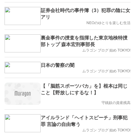
公開、雑所得で納税させろ
証券会社時代の事件簿（3）犯罪の陰に女
アリ
NEOのゆとりを楽しむ生活
裏金事件の捜査を指揮した東京地検特捜
部トップ 森本宏刑事部長
ムラゴン ブログ 始め TOKYO!
日本の警察の闇
ムラゴン ブログ 始め TOKYO!
【「脳筋スポーツバカ」を】根本は同じ
こと【野放しにするな！】
守銭奴の資産残高
アイルランド「ヘイトスピーチ」刑事犯
罪 言論の自由奪う
ムラゴン ブログ 始め TOKYO!