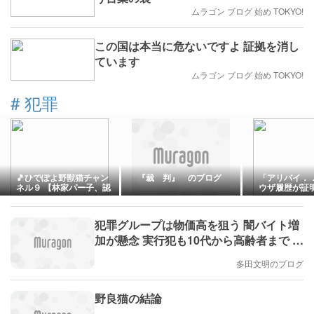
ムラゴン ブログ 始め TOKYO!
この国は本当に危ないですよ 証拠を消し
ています
ムラゴン ブログ 始め TOKYO!
#
犯罪
🎵ひでぽよ野獣猫チャン
『裁 判』 のブログ
「アリバイ．
ネル９ 【林家パー子、認
ウザ履歴が証
知症が進行「一人で外出
られない」難聴で夫・ペ
ーと「筆談」…自宅全焼
犯罪グループは物価高を狙う 闇バイト増
から約1年(LIVE)】😨
加が懸念 実行犯も10代から高齢者まで 在
宅ワークに潜む危険 #エキスパートトピ
多田文明のブログ
(多田文明)
野良猫の結論