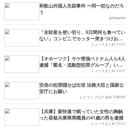
和歌山外国人失踪事件 〜同一犯なのだろ
う
gillespoire
「全財産を使い切り、5日間何も食べてい
ない」コンビニでカッター突きつけおに
ぎりなどを強盗
ニュースまとめブログ
【オホーツク】サケ密漁ベトナム人ら4人
逮捕「匿名・流動型犯罪グループ」いわ
ゆる「トクリュウ」の犯行か
ニュースまとめブログ
安倍の犯罪隠せば出世 法務大臣と国家公
安庁にお願い
ムラゴン ブログ 始め TOKYO!
【兵庫】新快速で眠っていた女性の胸触
った容疑兵庫県県職員の41歳の男を逮捕
ニュースまとめブログ