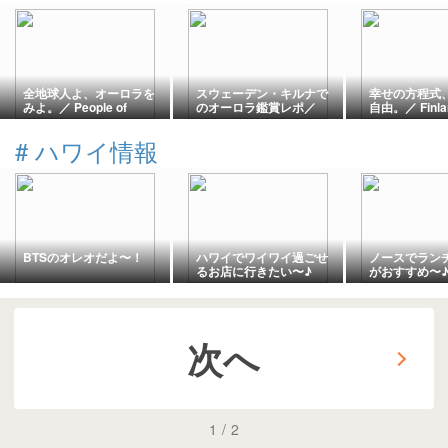
全地球人よ、オーロラを
スウェーデン・キルナで
幸せの方程式
みよ。／ People of
のオーロラ鑑賞レポ／
自由。／ Finlan
Earth, behold the
For the aurora, head to
happiness = 
aurora.
Kiruna
freedom
#
ハワイ情報
BTSのオレオだよ〜！
ハワイでワイワイ過ごせ
ノースでラン
るお店に行きたい〜♪
がおすすめ〜
次へ
1
/
2