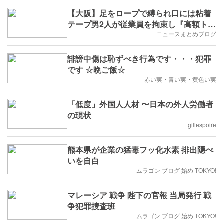
【大阪】足をロープで縛られ口には粘着
テープ男2人が従業員を拘束し『高額トレ
カ』や現金奪って逃走大阪・中央区
ニュースまとめブログ
誹謗中傷は恥ずべき行為です・・・犯罪
です ☆晩ご飯☆
赤い実・青い実・黄色い実
「低度」外国人人材 〜日本の外人労働者
の現状
gillespoire
熊本県が企業の猛毒フッ化水素 排出隠ぺ
いを自白
ムラゴン ブログ 始め TOKYO!
マレーシア 戦争 陛下の官報 当局発行 戦
争犯罪捜査班
ムラゴン ブログ 始め TOKYO!