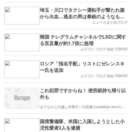
埼玉・川口でタクシー運転手が撃たれ腹
から出血…逃走の男は拳銃のようなもの
所持か
ニュースまとめブログ
韓国 テレグラムチャンネルでLSDに関す
る言及量が約1.7倍に急増
ムラゴン ブログ 始め TOKYO!
ロシア「指名手配」リストにゼレンスキ
ー氏を追加
ムラゴン ブログ 始め TOKYO!
これ犯罪ですからね！ 便所紙持ち帰り以
外も
はてなから引越し作業中～行政書士sukekiyo-kunの家族法など（仮）
国境警備隊、米国に入国しようとした小
児性愛者3人を逮捕