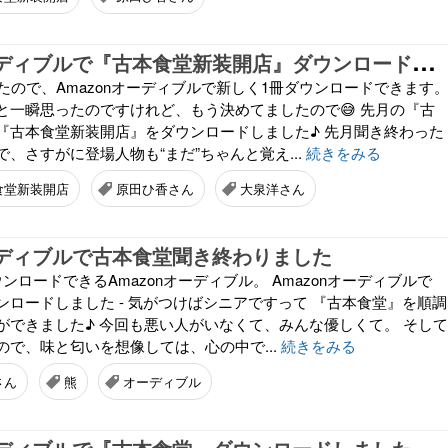
A
mazonオーディブルで『古本食堂新装開店』ダウンロードしました
たので、Amazonオーディブルで新しく1冊ダウンロードできます
と一瞬思ったのですけれど、もう決めてましたので😅 先月の『古
『古本食堂新装開店』をダウンロードしました♪ 先月聞き終わった
、さすがに登場人物も“まだ”ちゃんと覚え...
続きをみる
食堂新装開店
原田ひ香さん
大泉洋さん
オーディブルで古本食堂聞き終わりました
ンロードできるAmazonオーディブル。 Amazonオーディブルで
ンロードしました - 気がつけばシニアですって 『古本食堂』を順調
ができました♪ 今回も悪い人がいなくて、みんな優しくて。 そして
ので、味と匂いを想像しては、心の中で...
続きをみる
さん
熊
オーディブル