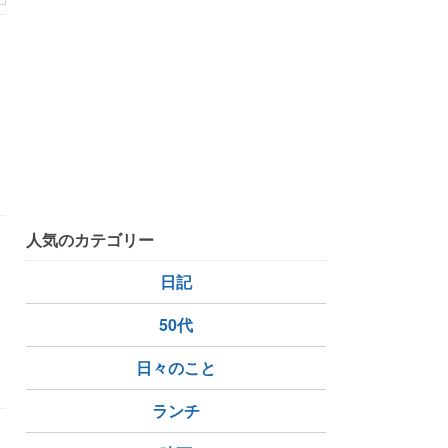
人気のカテゴリー
日記
和
50代
朗読
母親のこと
日々のこと
ランチ