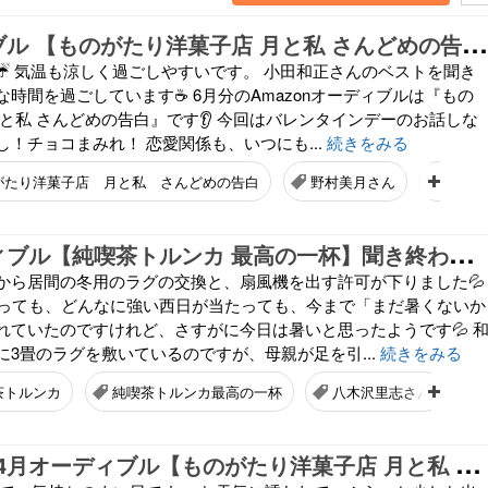
6
月オーディブル 【ものがたり洋菓子店 月と私 さんどめの告白】聞き終わりました
☔ 気温も涼しく過ごしやすいです。 小田和正さんのベストを聞き
時間を過ごしています☕ 6月分のAmazonオーディブルは『もの
と私 さんどめの告白』です👂️ 今回はバレンタインデーのお話しな
！チョコまみれ！ 恋愛関係も、いつにも...
続きをみる
がたり洋菓子店 月と私 さんどめの告白
野村美月さん
朗読
5
月分オーディブル【純喫茶トルンカ 最高の一杯】聞き終わりました
から居間の冬用のラグの交換と、扇風機を出す許可が下りました💦
なっても、どんなに強い西日が当たっても、今まで「まだ暑くないか
れていたのですけれど、さすがに今日は暑いと思ったようです💦 
に3畳のラグを敷いているのですが、母親が足を引...
続きをみる
茶トルンカ
純喫茶トルンカ最高の一杯
八木沢里志さん
海
岸お散歩と4月オーディブル【ものがたり洋菓子店 月と私 ふたつの奇跡】聞き終わりました