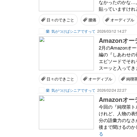
なかったのかな…
貼っていますけれ
日々のできごと
腰痛
オーディブル
蘭
気がつけばシニアですって
2026/03/12 14:27
2月のAmazon
編の『しあわせの
エピソードでそれ
スーッと入ってきま
日々のできごと
オーディブル
純喫
蘭
気がつけばシニアですって
2026/02/24 22:27
Amazon
今回の『純喫茶ト
けれど、人物の表
分の語彙力のなさ
後まで聞けるのか
る