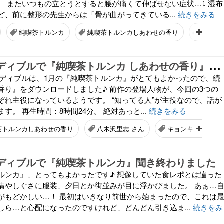
。 またいつもの立とうとすると腰が痛くて伸ばせない症状…⤵️ 湿布
ど、前に整形の先生からは「骨が曲がってきている...
続きをみる
純喫茶トルンカ
純喫茶トルンカしあわせの香り
八木沢
A
mazonオーディブルで『純喫茶トルンカ しあわせの香り』をダウンロードしました
オーディブルは、1月の『純喫茶トルンカ』がとてもよかったので、続
香り』をダウンロードしました♪ 前作の登場人物が、今回の3つの
ぞれ主役になっているようです。 “知ってる人”が主役なので、話が
す。 再生時間：8時間24分。 絶対あっと...
続きをみる
茶トルンカしあわせの香り
八木沢里志 さん
キョンキョン
オーディブルで『純喫茶トルンカ』聞き終わりました
ルンカ』、とってもよかったです♪ 想像していた食レポとは違った
情やしぐさに服装、夕日とか街並みが目に浮かびました。 あぁ…
がもどかしい…！ 最初はいきなり前世から始まったので、これは
しら…と心配になったのですけれど、どんどん引き込ま...
続きをみ