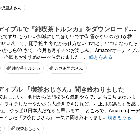
木沢里志さん
A
mazonオーディブルで『純喫茶トルンカ』をダウンロードしました
です🌀 もういい加減にしてほしいです💦 雪がないのだけが救
が10℃以上で、雨予報☔ 冬だから仕方ないけれど、いつになったら
かしら😣 さて、今月も月イチのお楽しみ。 Amazonオーディブ
 今回もおすすめの中から選びました。...
続きをみる
純喫茶トルンカ
八木沢里志さん
オーディブル 『喫茶おじさん』聞き終わりました
でおしまい。 明日からは門松やら鏡餅やらで、あちこち賑わいま
のキラキラした華やかさも大好きですけれど、お正月の凛とする感
。 やっぱり日本人だなぁと思います。 ところで、Amazonオーデ
ドした『喫茶おじさん』 一気に聞き終わりまし...
続きをみる
読
喫茶おじさん