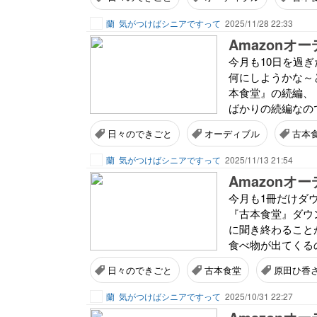
蘭
気がつけばシニアですって
2025/11/28 22:33
今月も10日を過ぎ
何にしようかな～
本食堂』の続編、
ばかりの続編なので
日々のできごと
オーディブル
古本
蘭
気がつけばシニアですって
2025/11/13 21:54
Amazon
今月も1冊だけダウ
『古本食堂』ダウ
に聞き終わること
食べ物が出てくる
日々のできごと
古本食堂
原田ひ香
蘭
気がつけばシニアですって
2025/10/31 22:27