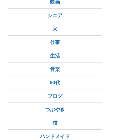
映画
シニア
犬
月さん
朗読
オーディブル
仕事
生活
い
音楽
60代
ブログ
ストーリーテラー
つぶやき
猫
調
ハンドメイド