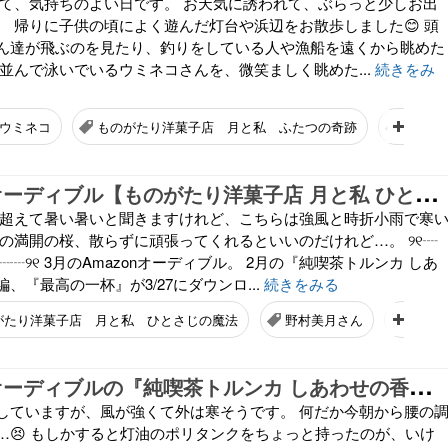
えて、気持ちのよい日です。 お天気に誘われて、ぶらっと少しお出
。 帰りに子供の頃によく遊んだ灯台や浜辺をお散歩しました😊 頭
ん達が飛ぶのを見たり、釣りをしている人や漁船を遠くから眺めた
並んで泳いでいるウミネコさんを、微笑ましく眺めた...
続きをみ
ウミネコ
ものがたり洋菓子店 月と私 ふたつの奇跡
野村美
3
月Amazonオーディブル【ものがたり洋菓子店 月と私 ひとさじの魔法】聞き終わりました
を超えて暑い暑いと聞きますけれど、こちらは強風と時折小雨で寒
くの満開の桜、散らずに頑張ってくれるといいのだけれど…。 ୨୧┈
┈୨୧ 3月のAmazonオーディブル。 2月の『純喫茶トルンカ しあ
、『最高の一杯』が3/27にダウンロ...
続きをみる
がたり洋菓子店 月と私 ひとさじの魔法
野村美月さん
朗読
2
月Amazonオーディブルの『純喫茶トルンカ しあわせの香り』聞き終わりました
していますが、風が強くて外は寒そうです。 何だか今朝から腰の
…😣 もしかすると灯油のポリタンクをちょっと持ったのが、いけ