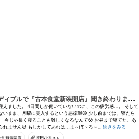
A
mazonオーディブルで『古本食堂新装開店』聞き終わりました
迎えました。 4日間しか働いていないのに、この疲労感…。 そして
ないまま、月曜に突入するという悪循環😫 少し前までは、寝たら
。 今じゃ長く寝ることも難しくなるなんて😵 お昼まで寝てた、あ
れません😅 もしかしてあれは…ま～ぼ～ろ～...
続きをみる
食堂新装開店
原田ひ香さん