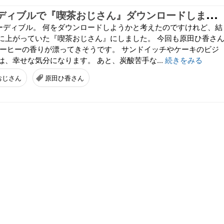
A
mazonオーディブルで『喫茶おじさん』ダウンロードしました
nオーディブル。 何をダウンロードしようかと考えたのですけれど、結
に上がっていた『喫茶おじさん』にしました。 今回も原田ひ香さ
コーヒーの香りが漂ってきそうです。 サンドイッチやケーキのビジ
、幸せな気分になります。 あと、炭酸苦手な...
続きをみる
おじさん
原田ひ香さん