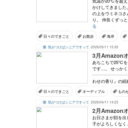
気温が20℃を超
かけしてきました
の上をウミネコさ
り。 仲良くずっと
る
日々のできごと
お散歩
海岸
蘭
気がつけばシニアですって
2026/05/11 15:35
あちこちで25℃
です…。 せっか
┈┈┈┈┈┈┈┈┈
わせの香り』の続編
日々のできごと
オーディブル
もの
蘭
気がつけばシニアですって
2026/04/11 14:23
お日さまが顔を出
子がよろしくなく