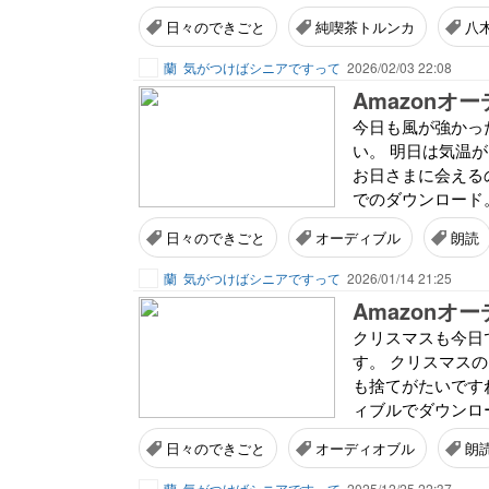
日々のできごと
純喫茶トルンカ
八
蘭
気がつけばシニアですって
2026/02/03 22:08
今日も風が強かった
い。 明日は気温
お日さまに会えるの
でのダウンロード。
日々のできごと
オーディブル
朗読
蘭
気がつけばシニアですって
2026/01/14 21:25
Amazon
クリスマスも今日
す。 クリスマス
も捨てがたいですね
ィブルでダウンロー
日々のできごと
オーディオブル
朗
蘭
気がつけばシニアですって
2025/12/25 22:37