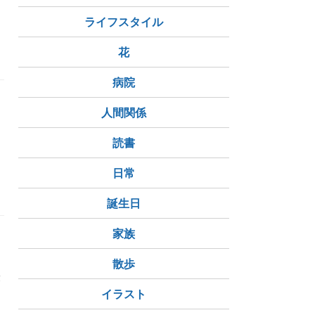
ライフスタイル
里志さん
朗読
花
病院
人間関係
読書
日常
朗読
誕生日
家族
自
散歩
最
イラスト