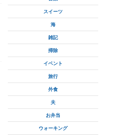
スイーツ
ん
海
雑記
掃除
イベント
旅行
外食
夫
お弁当
ウォーキング