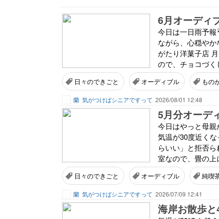
今日は一日雨予報
ながら、心穏やかな
がたり洋菓子店 月
ので、チョコづくし
日々のできごと
オーディブル
もの
蘭
気がつけばシニアですって
2026/08/01 12:48
今日はやっと母親
気温が30度近く
らいい」と拒否ら
室なので、畳の上
日々のできごと
オーディブル
純喫
蘭
気がつけばシニアですって
2026/07/09 12:41