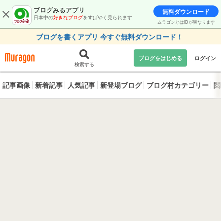
ブログみるアプリ
無料ダウンロード
日本中の
好きなブログ
をすばやく見られます
ムラゴンとはIDが異なります
ブログを書くアプリ 今すぐ無料ダウンロード！
ブログをはじめる
ログイン
検索する
記事画像
新着記事
人気記事
新登場ブログ
ブログ村カテゴリー
閲