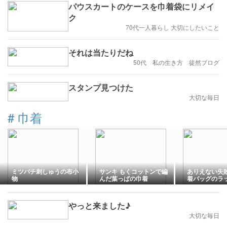
パウスカートのケースを巾着袋にリメイ
ク
70代一人暮らし 大切にしたいこと
それは当たりだね
50代 私の生き方 徒然ブログ
スタンプ見つけた
大切な毎日
#
巾着
ミツバチ刺しゅうの布小
サンキ もくコットンで編
ありえない失
物
んだ葉っぱの巾着
着バッグのラ
やっと来ました♪
大切な毎日