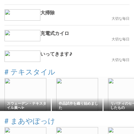
大掃除
大切な毎日
充電式カイロ
大切な毎日
いってきます♪
大切な毎日
#
テキスタイル
スウェーデン・テキスタ
作品試作を織り始めまし
リバティのセ
イル展へ✨
た
したもの
#
まあやぽっけ