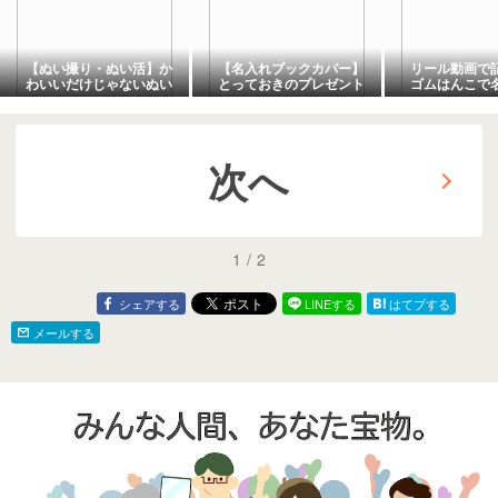
【ぬい撮り・ぬい活】か
【名入れブックカバー】
リール動画で
わいいだけじゃないぬい
とっておきのプレゼント
ゴムはんこで
ぐるみ【まあやぽっけ】
に選んでほしい！
布小物◆まあ
【minneまあやぽっけ】
次へ
1
/
2
シェアする
LINEする
はてブする
メールする