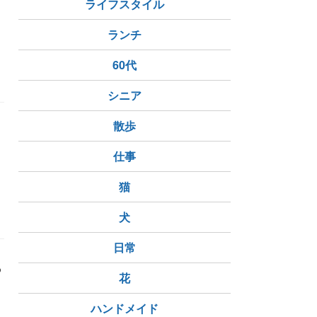
ライフスタイル
ランチ
60代
陰謀
カーチス・ルメイ
シニア
散歩
ェ
仕事
猫
ロシア
犬
日常
b
花
ハンドメイド