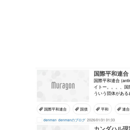
国際平和連合
国際平和連合 (antiwa2.j
イトー。。。、国
ういう団体があるわけぇ～
国際平和連合
国債
平和
連合
denman
denmanのブログ
2026/01/31 01:33
カンダハル現