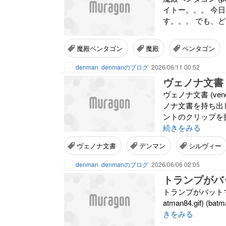
イトー。。。 今日は
す。。。 でも、ど
魔殿ペンタゴン
魔殿
ペンタゴン
denman
denmanのブログ
2026/06/11 00:52
ヴェノナ文書
ヴェノナ文書 (veno1
ノナ文書を持ち出して
ントのクリップを探
続きをみる
ヴェノナ文書
デンマン
シルヴィー
denman
denmanのブログ
2026/06/06 02:05
トランプがバ
トランプがバットマンに (bat
atman84.gif) (batm
きをみる