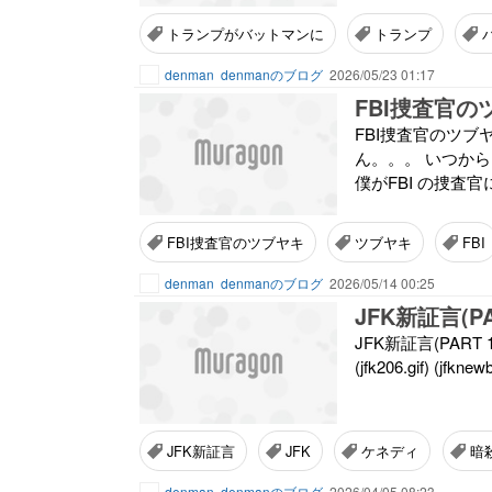
トランプがバットマンに
トランプ
denman
denmanのブログ
2026/05/23 01:17
FBI捜査官の
FBI捜査官のツブヤキ (fbi
ん。。。 いつからF
僕がFBI の捜査
FBI捜査官のツブヤキ
ツブヤキ
FBI
denman
denmanのブログ
2026/05/14 00:25
JFK新証言(PA
JFK新証言(PART 1) (jfk2
(jfk206.gif) (jfknew
JFK新証言
JFK
ケネディ
暗
denman
denmanのブログ
2026/04/05 08:23