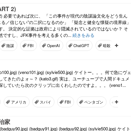
RT 2)
RT 2) 必要であれば次に、 「この事件が現代の陰謀論文化をどう生ん
信じる／信じない”の二択になるのか」 「疑念と健全な懐疑の境界線」
す。 決定的な証拠は政府により隠滅されているのではないか？ そ
ですし、JFK事件を考える多くの...
続きをみる
陰謀
FBI
OpenAI
ChatGPT
暗殺
カ
00.jpg) (veno101.jpg) (sylvie500.jpg) ケイトー。。。何で急にヴ
きたのよォ～？ (kato3.gif) 実は、ユーチューブで人間ドキュメ
していたら次のクリップに出くわしたのですよ。。。 (veno1...
アメリカ
スパイ
FBI
ペンタゴン
政府の
治家
y90.jpg) (badguy91.jpg) (badguy92.jpg) (sylvie500.jpg) ケイト