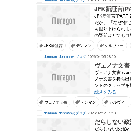
JFK新証言(PA
JFK新証言(PA
だか」 「なぜ“
も掘り下げられま
の疑問はとても自然
JFK新証言
デンマン
シルヴィー
denman
denmanのブログ
2026/04/05 08:20
ヴェノナ文書
ヴェノナ文書 (veno1
ノナ文書を持ち出して
ントのクリップを探
続きをみる
ヴェノナ文書
デンマン
シルヴィー
denman
denmanのブログ
2026/02/12 01:18
だらしない政
だらしない政治家 (badgu