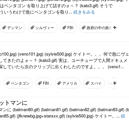
ペンタゴン を取り上げて話すのォ～？ (kato3.gif) そうで
ういうわけで急にペンタゴンを取り...
続きをみる
デンマン
シルヴィー
FBI
政府の中の政府
00.jpg) (veno101.jpg) (sylvie500.jpg) ケイトー。。。何で急にヴ
きたのよォ～？ (kato3.gif) 実は、ユーチューブで人間ドキュメ
していたら次のクリップに出くわしたのですよ。。。 (veno1...
ペンタゴン
FBI
アメリカ
スパイ
ソ連
ットマンに
man80.gif) (batman81.gif) (batman82.gif) (batman83.gif) (
an85.gif) (jfknewbg.jpg+starsxx.gif) (sylvie500.jpg) ケイトー。...
続