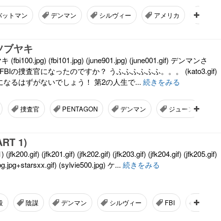
バットマン
デンマン
シルヴィー
アメリカ
大統
ツブヤキ
100.jpg) (fbi101.jpg) (june901.jpg) (june001.gif) デンマンさ
BIの捜査官になったのですか？ うふふふふふふ。。。 (kato3.gif)
官になるはずがないでしょう！ 第2の人生で...
続きをみる
捜査官
PENTAGON
デンマン
ジューン
RT 1)
00.gif) (jfk201.gif) (jfk202.gif) (jfk203.gif) (jfk204.gif) (jfk205.gif)
bg.jpg+starsxx.gif) (sylvie500.jpg) ケ...
続きをみる
殺
陰謀
デンマン
シルヴィー
FBI
ChatGP