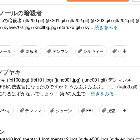
ノールの暗殺者
k200.gif) (jfk201.gif) (jfk202.gif) (jfk203.gif) (jfk204.gif) (jf
f) (sylvie702.jpg) (knollbg.jpg+starsxx.gif) (sy...
続きをみる
ノール
暗殺者
デンマン
シルヴィー
ペンタゴン
ツブヤキ
100.jpg) (fbi101.jpg) (june901.jpg) (june001.gif) デンマンさ
BIの捜査官になったのですか？ うふふふふふふ。。。 (kato3.gif)
官になるはずがないでしょう！ 第2の人生で...
続きをみる
ブヤキ
デンマン
ジューン
FBI
捜査
秘密
ン
jpg) (penta11.jpg) (penta12.jpg) (sylvie500.jpg) (sylviex.jpg) ケ