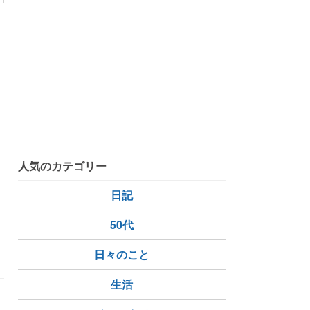
ルメイ将軍
カーチス・ルメイ
陰謀
人気のカテゴリー
日記
50代
連邦
日々のこと
生活