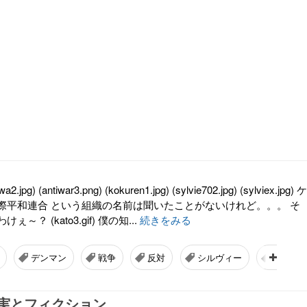
pg) (antiwar3.png) (kokuren1.jpg) (sylvie702.jpg) (sylviex.jpg) ケ
際平和連合 という組織の名前は聞いたことがないけれど。。。 そ
？ (kato3.gif) 僕の知...
続きをみる
デンマン
戦争
反対
シルヴィー
ペンタ
実とフィクション