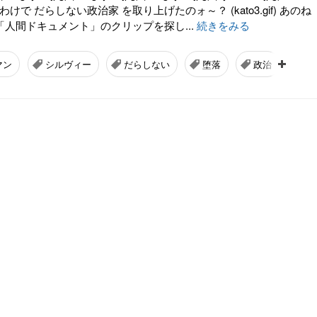
けで だらしない政治家 を取り上げたのォ～？ (kato3.gif) あのね
eで「人間ドキュメント」のクリップを探し...
続きをみる
マン
シルヴィー
だらしない
堕落
政治
裏