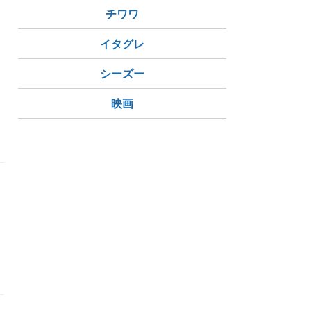
チワワ
イタグレ
シーズー
映画
ゴン