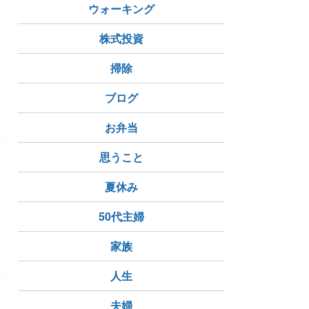
ウォーキング
株式投資
掃除
ブログ
ーチス・ルメイ
お弁当
思うこと
ェ
夏休み
50代主婦
中の政府
暗躍
家族
人生
夫婦