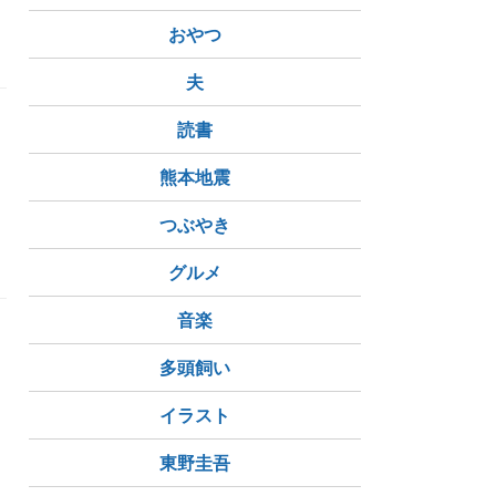
おやつ
領
FBI
戦争
夫
読書
熊本地震
つぶやき
秘密
機密
グルメ
音楽
多頭飼い
イラスト
T
東野圭吾