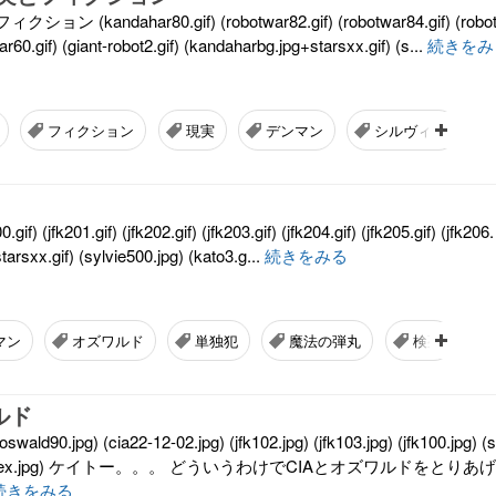
(kandahar80.gif) (robotwar82.gif) (robotwar84.gif) (robo
r60.gif) (giant-robot2.gif) (kandaharbg.jpg+starsxx.gif) (s...
続きをみ
フィクション
現実
デンマン
シルヴィー
 (jfk201.gif) (jfk202.gif) (jfk203.gif) (jfk204.gif) (jfk205.gif) (jfk206.
tarsxx.gif) (sylvie500.jpg) (kato3.g...
続きをみる
マン
オズワルド
単独犯
魔法の弾丸
検死
ルド
0.jpg) (cia22-12-02.jpg) (jfk102.jpg) (jfk103.jpg) (jfk100.jpg) (s
) (sylviex.jpg) ケイトー。。。 どういうわけでCIAとオズワルドをとりあげ
続きをみる