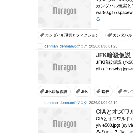
カンダハル現実とフィクション 
war80.gif) (spacewa
る
カンダハル現実とフィクション
カンダハル
denman
denmanのブログ
2026/01/30 01:23
JFK暗殺仮説
JFK暗殺仮説 (jfk200.gif)
gif) (jfknewbg.jpg+s
JFK暗殺仮説
JFK
暗殺
デン
denman
denmanのブログ
2026/01/04 02:19
CIAとオズワ
CIAとオズワルド (oswald9
ylvie500.jpg
るのォ～？ (ka...