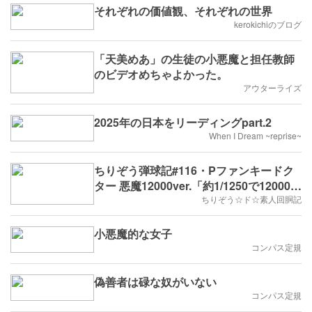
それぞれの価値観、それぞれの世界
kerokichiのブログ
「天美めあ」の生徒の小悪魔と担任教師
のビデオめちゃよかった。
アウターライズ
2025年の日本をリーディングpart.2
When I Dream ~reprise~
ちりぞう弾球記#116・Pファンキードク
ター 悪魔12000ver.「約1/1250で12000発
の悪魔的出玉力」
ちりぞう☆ド☆素人回胴記
小悪魔的な女子
コンパス定規
偽善者は碌な奴がいない
コンパス定規