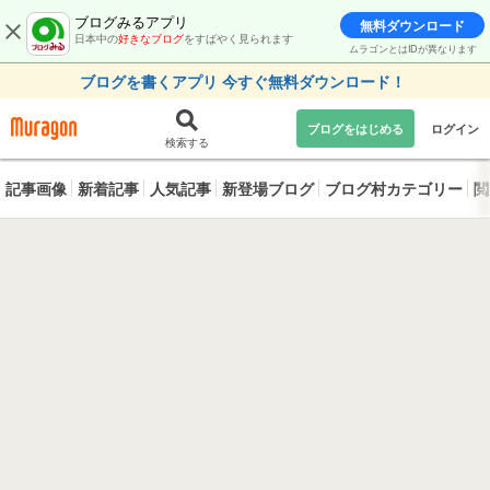
ブログみるアプリ
無料ダウンロード
日本中の
好きなブログ
をすばやく見られます
ムラゴンとはIDが異なります
ブログを書くアプリ 今すぐ無料ダウンロード！
ブログをはじめる
ログイン
検索する
記事画像
新着記事
人気記事
新登場ブログ
ブログ村カテゴリー
閲