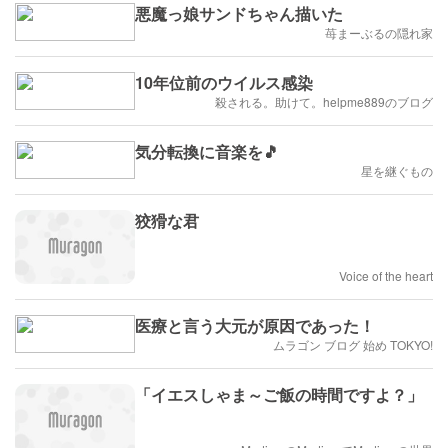
悪魔っ娘サンドちゃん描いた
苺まーぶるの隠れ家
10年位前のウイルス感染
殺される。助けて。helpme889のブログ
気分転換に音楽を🎵
星を継ぐもの
狡猾な君
Voice of the heart
医療と言う大元が原因であった！
ムラゴン ブログ 始め TOKYO!
「イエスしゃま～ご飯の時間ですよ？」