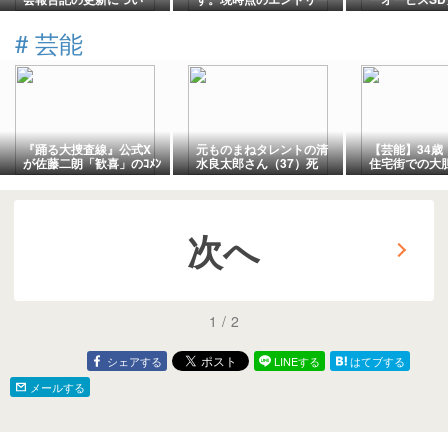
て…と、ついでに番頭役
状況とハマクドーさんの
(その13:ば
むろかつの感想戦など
優勝予想など(笑)
則的AQLクイズ
#
芸能
(笑)
『踊る大捜査線』公式X
元ものまねタレントの清
【芸能】34
が佐藤二朗「歓喜」のｺﾒﾝ
水良太郎さん（37）死
住宅街での大
ﾄ発表に波紋
去 タレント・清水アキ
ァン騒然 「隠
ラさんの息子
「そんな格好
「セクシービ
り」
次へ
1
/
2
シェアする
LINEする
はてブする
メールする