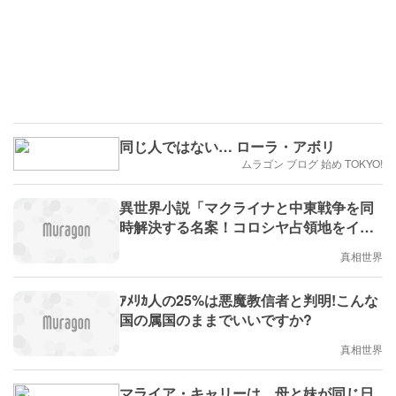
同じ人ではない… ローラ・アボリ
ムラゴン ブログ 始め TOKYO!
異世界小説「マクライナと中東戦争を同
時解決する名案！コロシヤ占領地をイス
ワレルにする」
真相世界
ｱﾒﾘｶ人の25%は悪魔教信者と判明!こんな
国の属国のままでいいですか?
真相世界
マライア・キャリーは、母と妹が同じ日