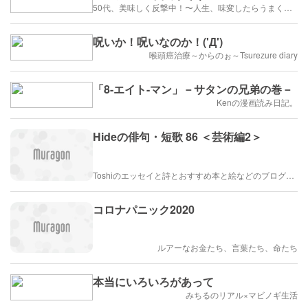
50代、美味しく反撃中！〜人生、味変したらうまくいく〜
呪いか！呪いなのか！('Д')
喉頭癌治療～からのぉ～Tsurezure diary
「8-エイト-マン」－サタンの兄弟の巻－
Kenの漫画読み日記。
Hideの俳句・短歌 86 ＜芸術編2＞
Toshiのエッセイと詩とおすすめ本と絵などのブログ by車戸都志春
コロナパニック2020
ルアーなお金たち、言葉たち、命たち
本当にいろいろがあって
みちるのリアル×マビノギ生活