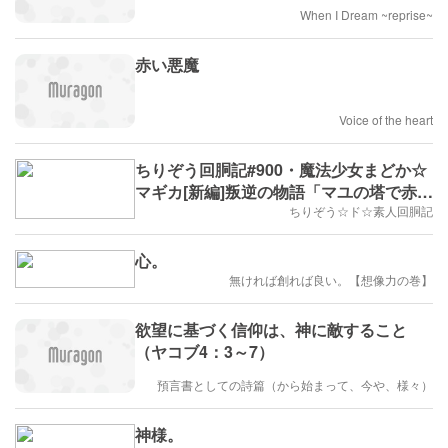
When I Dream ~reprise~
赤い悪魔
Voice of the heart
ちりぞう回胴記#900・魔法少女まどか☆
マギカ[新編]叛逆の物語「マユの塔で赤カ
ットインは激熱・其の壱」
ちりぞう☆ド☆素人回胴記
心。
無ければ創れば良い。【想像力の巻】
欲望に基づく信仰は、神に敵すること
（ヤコブ4：3～7）
預言書としての詩篇（から始まって、今や、様々）
神様。