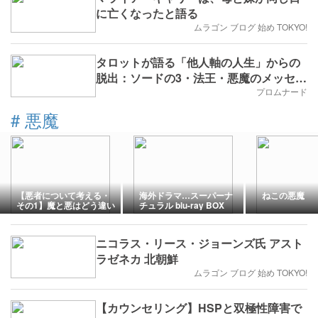
に亡くなったと語る
ムラゴン ブログ 始め TOKYO!
タロットが語る「他人軸の人生」からの
脱出：ソードの3・法王・悪魔のメッセー
ジ
プロムナード
#
悪魔
【悪者について考える・
海外ドラマ…スーパーナ
ねこの悪魔
その1】魔と悪はどう違い
チュラル blu-ray BOX
ますか？
ニコラス・リース・ジョーンズ氏 アスト
ラゼネカ 北朝鮮
ムラゴン ブログ 始め TOKYO!
【カウンセリング】HSPと双極性障害で