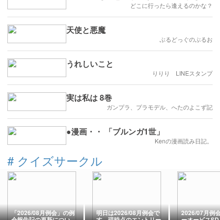
どこに行ったら逢えるのかな？
天使と悪魔
ぶるどっぐのぶるお
うれしいこと
りりり LINEスタンプ
実は私は 8巻
ガンプラ、プラモデル、へたのよこず記
●漫画・・ 「ブルンガ1世」
Kenの漫画読み日記。
#
クイズサークル
「2026/08月例会」の例
明日は2026/08月例会で
2026/07月
会報告記の更新につい
す。現時点のエントリー
ーオービスS