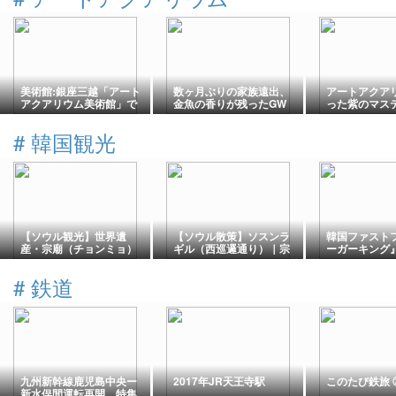
美術館:銀座三越「アート
数ヶ月ぶりの家族遠出、
アートアクア
アクアリウム美術館」で
金魚の香りが残ったGW
った紫のマス
金魚たちと再会しまし
の午後
へのお土産に
た。
#
韓国観光
【ソウル観光】世界遺
【ソウル散策】ソスンラ
韓国ファスト
産・宗廟（チョンミョ）
ギル（西巡邏通り）｜宗
ーガーキング
｜新緑が美しい静寂のパ
廟の石垣沿いに広がる人
ニュー「ボイ
ワースポット
気カフェ＆バー通り
ードバーガー
#
鉄道
ーリック」 버
링씨푸드버거
九州新幹線鹿児島中央ー
2017年JR天王寺駅
このたび鉄旅 
新水俣間運転再開 特集