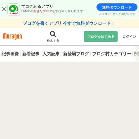
ブログみるアプリ
無料ダウンロード
日本中の
好きなブログ
をすばやく見られます
ムラゴンとはIDが異なります
ブログを書くアプリ 今すぐ無料ダウンロード！
ブログをはじめる
ログイン
検索する
記事画像
新着記事
人気記事
新登場ブログ
ブログ村カテゴリー
閲