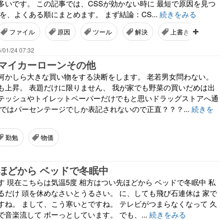
多いです。 この記事では、CSSが効かない時に 最短で原因を見つ
を、よくある順にまとめます。 まず結論：CS...
続きをみる
ファイル
原因
ツール
解決
上書き
/01/24 07:32
マイカーローンその他
何かしら大きな買い物をする決断をします。 老若男女問わない。
も上昇。 表題だけに限りません、 我が家でも野菜の買いだめは出
テッシュやトイレットペーパーだけでもと思いドラッグストアへ通
聞ではパーセンテージでしか表記されないので正直？？？...
続きを
勤勉
物価
ほどから ベッドで冬眠中
 現在こちらは気温5度 相方はつい先ほどから ベッドで冬眠中 私
るだけ 頭を休めなさいとうるさい。 に、しても飛び石連休は 家で
すね。 まして、こう寒いとですね。 テレビがつまらなくなって 久
音楽流して ボーっとしています。 でも、...
続きをみる