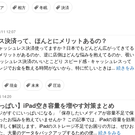
ア
相方
冬眠
決済
/11 12:07
ス決済って、ほんとにメリットあるの？
ャッシュレス決済使ってますか？日本でもどんどん広がってきてる
メリットがあるのか、逆に店側はどんな悩みを抱えてるのか、覗い
ッシュレス決済のいいとこどり スピード感 - キャッシュレスって
レジでお金を数える時間がないから、特に忙しいときは...
続きをみ
現金
未来
圧迫
5 14:20
いっぱい】iPad空き容量を増やす対策まとめ
レージがすぐにいっぱいになる」「保存したいメディアが容量不足で保
ったお悩みを抱えていませんか？ この記事では、iPadの容量を効果
詳しく解説します。iPadのストレージ不足でお困りの方は、ぜひお
た、大量のデータをバックアップするための便...
続きをみる