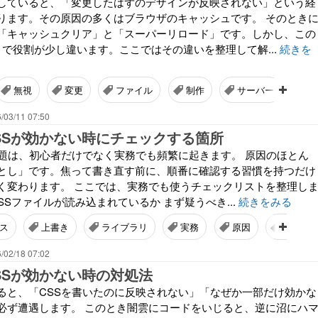
作していると、「変更したはずのデザインが反映されない」という経
ります。その原因の多くはブラウザのキャッシュです。 そのとき
「キャッシュクリア」と「スーパーリロード」です。しかし、この
うで役割が少し違います。ここではその違いを整理して解...
続きを
無視
変更
ファイル
制作
サーバー
/03/11 07:50
SSが効かない時にチェックする箇所
問題は、初心者だけでなく実務でも頻繁に起きます。 原因のほとん
とし」です。焦って書き直す前に、順番に確認する習慣を持つだけ
く変わります。 ここでは、実務でも使うチェックリストを整理し
CSSファイルが読み込まれているか まず疑うべき...
続きをみる
ス
上書き
ライブラリ
実務
原因
開発者
/02/18 07:02
SSが効かない時の対処法
いると、「CSSを書いたのに反映されない」「なぜか一部だけ効かな
必ず遭遇します。 このとき闇雲にコードをいじると、逆に沼にハ