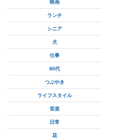
映画
に
ランチ
シニア
犬
仕事
60代
ま
つぶやき
ライフスタイル
音楽
日常
マ
花