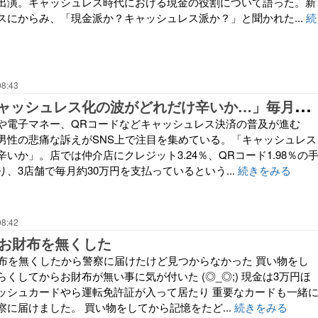
出演。キャッシュレス時代における現金の役割について語った。新
スにからみ、「現金派か？キャッシュレス派か？」と聞かれた...
続
08:43
【
社会】「キャッシュレス化の波がどれだけ辛いか…」毎月30万円支払い…個人経営店が訴える手数料負担3％の苦しみ
や電子マネー、QRコードなどキャッシュレス決済の普及が進む
男性の悲痛な訴えがSNS上で注目を集めている。「キャッシュレス
いか」。店では仲介店にクレジット3.24％、QRコード1.98％の
、3店舗で毎月約30万円を支払っているという...
続きをみる
08:42
にお財布を無くした
財布を無くしたから警察に届けたけど見つからなかった 買い物をし
くしてからお財布が無い事に気が付いた (◎_◎;) 現金は3万円ほ
ッシュカードやら運転免許証が入って居たり 重要なカードも一緒
に届けました。 買い物をしてから記憶をたど...
続きをみる