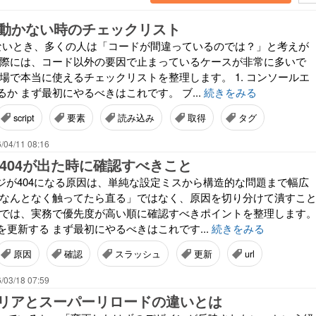
iptが動かない時のチェックリスト
tが動かないとき、多くの人は「コードが間違っているのでは？」と考えが
実際には、コード以外の要因で止まっているケースが非常に多いで
場で本当に使えるチェックリストを整理します。 1. コンソールエ
か まず最初にやるべきはこれです。 ブ...
続きをみる
script
要素
読み込み
取得
タグ
/04/11 08:16
ssで404が出た時に確認すべきこと
でページが404になる原因は、単純な設定ミスから構造的な問題まで幅広
「なんとなく触ってたら直る」ではなく、原因を切り分けて潰すこ
こでは、実務で優先度が高い順に確認すべきポイントを整理します
更新する まず最初にやるべきはこれです...
続きをみる
原因
確認
スラッシュ
更新
url
/03/18 07:59
リアとスーパーリロードの違いとは