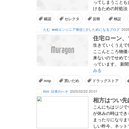
ってしまうことも
けるための対処法 
確認
セレクタ
反映
検証
たむ
webエンジニア発信 | 少しためになるブログ
2026
住宅ローン、
生きていくうえで
ここんところ物価
来ないのでせめて
っています。 新
みる
mnp
買いだめ
ドラッグストア
hiro
日本のへそ
2025/02/22 20:01
相方はつい先
こんにちはジジです
が休みの時はでき
まったりになりま
しい昨今、ネットで