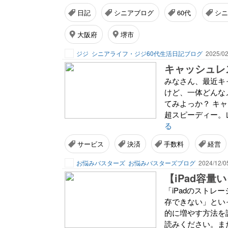
日記
シニアブログ
60代
シニ
大阪府
堺市
ジジ
シニアライフ・ジジ60代生活日記ブログ
2025/02
キャッシュレ
みなさん、最近キ
けど、一体どんな
てみよっか？ キャ
超スピーディー。
る
サービス
決済
手数料
経営
お悩みバスターズ
お悩みバスターズブログ
2024/12/0
【iPad容量
「iPadのスト
存できない」とい
的に増やす方法を
読みください。ま