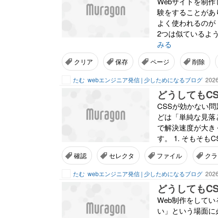
Webサイトを制
験をすることがあ
よく使われるのが
2つは似ているよ
みる
クリア
保存
ページ
削除
たむ
webエンジニア発信 | 少しためになるブログ
2026
どうしてもC
CSSが効かない
どは「単純な見落
で解決速度が大き
す。 1. そもそも
確認
セレクタ
ファイル
クラ
たむ
webエンジニア発信 | 少しためになるブログ
2026
どうしてもC
Web制作をして
い」という場面に