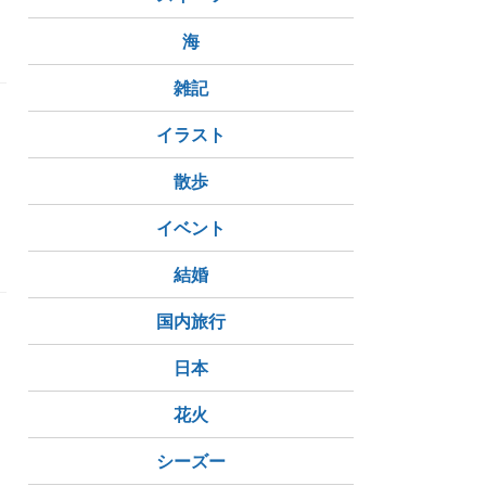
海
雑記
イラスト
、
散歩
イベント
結婚
国内旅行
日本
花火
シーズー