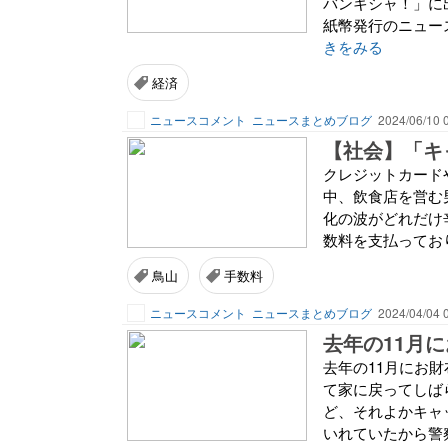
バンキシャ！」に
紙幣発行のニュー
きをみる
経済
ニュースコメント
ニュースまとめブログ
2024/06/10 
クレジットカード
中、飲食店を営む
化の波がどれだけ辛
数料を支払っており
鳥山
手数料
ニュースコメント
ニュースまとめブログ
2024/04/04 
去年の11月
去年の11月にお
て家に戻ってしばら
ど、それよかキャ
いれていたから警察