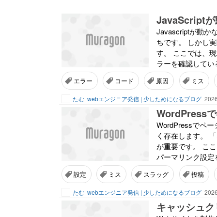
JavaScr
Javascrip
ちです。 しかし
す。 ここでは、現
ラーを確認している
エラー
コード
原因
ミス
たむ
webエンジニア発信 | 少しためになるブログ
2026
WordPre
WordPress
く存在します。 
が重要です。 こ
パーマリンク設定を
設定
ミス
スラッグ
投稿
たむ
webエンジニア発信 | 少しためになるブログ
2026
キャッシュク