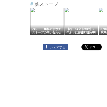
#
薪ストーブ
ペレット燃料のサウナ
【祝・54立米達成】2
8月
ストーブの問い合わせ
年ぶりに薪棚12基が満
県東
があった
タン！ケヤキ薪割りと
登録
家族の連携プレイ
物の
シェアする