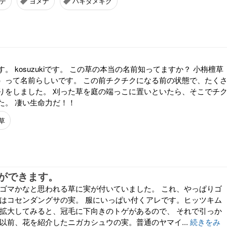
デ
ヨメナ
ハキダメギク
。 kosuzukiです。 この草の本当の名前知ってますか？ 小栴檀草
）って名前らしいです。 この前チクチクになる前の状態で、たく
りをしました。 刈った草を庭の端っこに置いといたら、そこでチ
た。 凄い生命力だ！！
草
ができます。
 ゴマかなと思われる草に実が付いていました。 これ、やっぱりゴ
れはコセンダングサの実。 服にいっぱい付くアレです。ヒッツキム
ど拡大してみると、冠毛に下向きのトゲがあるので、 それで引っか
以前、花を紹介したニガカシュウの実。普通のヤマイ...
続きをみ