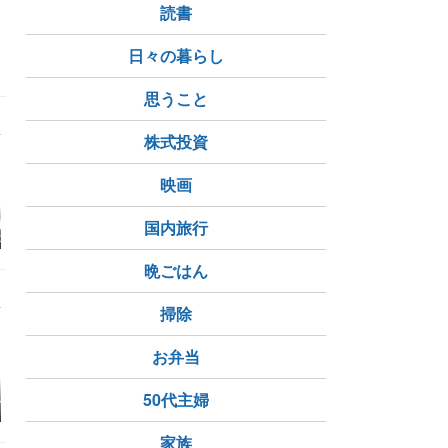
読書
日々の暮らし
思うこと
株式投資
映画
髪の日「Cub
コセンダングサ(小栴檀
落ちますって
自転車に乗
国内旅行
zards(Netherl
草)と蝶たち
その2」
晩ごはん
掃除
お弁当
しき問題 】
【シニアからの一人暮
伝言ノートで喧嘩して
2026年7
50代主婦
ョンの寿命が先
し】って～超楽しいや
ます？
ネーと楽天
が先か
ん…と思って始めたの
イトの報酬
がこのブログ。
家族