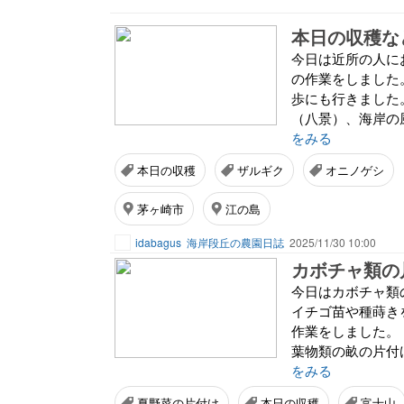
本日の収穫など
今日は近所の人に
の作業をしました
歩にも行きました
（八景）、海岸の風
をみる
本日の収穫
ザルギク
オニノゲシ
茅ヶ崎市
江の島
idabagus
海岸段丘の農園日誌
2025/11/30 10:00
カボチャ類の
今日はカボチャ類
イチゴ苗や種蒔き
作業をしました。
葉物類の畝の片付
をみる
夏野菜の片付け
本日の収穫
富士山