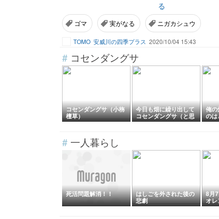
る
ゴマ
実がなる
ニガカシュウ
TOMO
安威川の四季プラス
2020/10/04 15:43
#
コセンダングサ
コセンダングサ（小栴
今日も畑に繰り出して
俺の
檀草）
コセンダングサ（と思
のは
われる雑草）と戦って
きましたが、長期化や
むなしです。
#
一人暮らし
死活問題解消！！
はしごを外された後の
8月
悲劇
オレ
ルド