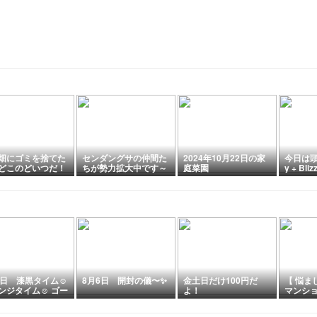
畑にゴミを捨てた
センダングサの仲間た
2024年10月22日の家
今日は頭
どこのどいつだ！
ちが勢力拡大中です～
庭菜園
y + Bliz
～ ⭐🍃 センダング
ands)
サ コセンダングサ
アメリカセンダングサ
7日 漆黒タイム☺️
8月6日 開封の儀〜✨
金土日だけ100円だ
【 悩ま
ンジタイム☺️ ゴー
よ！
マンシ
タイム😂
か 私