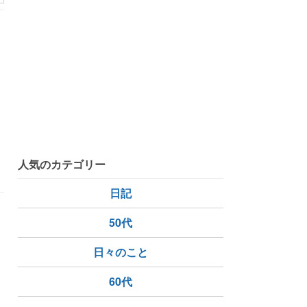
岩
片瀬海岸・三浦半島
伊豆大島
人気のカテゴリー
日記
50代
、
日々のこと
60代
ーテリア