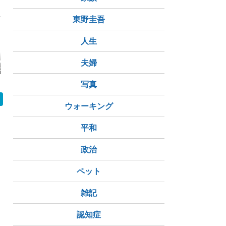
東野圭吾
人生
つ高級感のある
【近隣トラブル】近所
夫婦
レアな黒塗装のソープ
【薪作り体験
上げの炉壁
でバーベキューをして
ストーン製の薪ストー
g超の極太
いて、その匂いが入っ
ブ
スノキに挑
てきて．．．
機2台体制
写真
プリートへ
ウォーキング
平和
政治
ペット
雑記
認知症