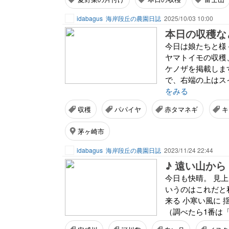
idabagus
海岸段丘の農園日誌
2025/10/03 10:00
本日の収穫など
今日は娘たちと様
ヤマトイモの収穫
ケノザを掲載しま
で、右端の上はス
をみる
収穫
パパイヤ
赤タマネギ
キ
茅ヶ崎市
idabagus
海岸段丘の農園日誌
2023/11/24 22:44
♪ 遠い山から
今日も快晴。 見
いうのはこれだと
来る 小寒い風に 
（調べたら1番は「