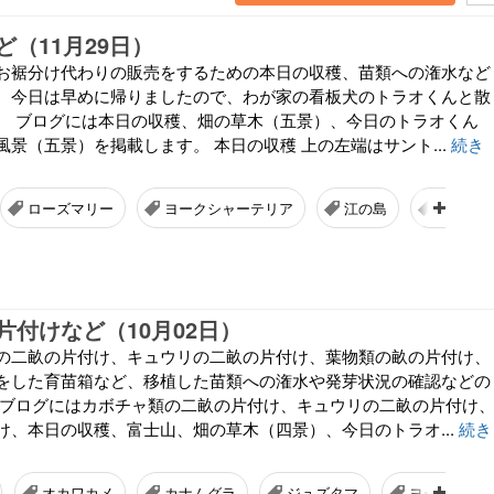
（11月29日）
お裾分け代わりの販売をするための本日の収穫、苗類への潅水など
。今日は早めに帰りましたので、わが家の看板犬のトラオくんと散
。 ブログには本日の収穫、畑の草木（五景）、今日のトラオくん
景（五景）を掲載します。 本日の収穫 上の左端はサント...
続き
ローズマリー
ヨークシャーテリア
江の島
烏帽子
片付けなど（10月02日）
の二畝の片付け、キュウリの二畝の片付け、葉物類の畝の片付け、
をした育苗箱など、移植した苗類への潅水や発芽状況の確認などの
 ブログにはカボチャ類の二畝の片付け、キュウリの二畝の片付け
け、本日の収穫、富士山、畑の草木（四景）、今日のトラオ...
続き
オカワカメ
カナムグラ
ジュズタマ
ヨークシャ