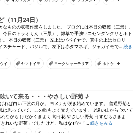
（11月24日）
々なものの収穫作業をしました。 ブログには本日の収穫（三景）
、今日のトラオくん（三景）、雑草で手強いコセンダングサとホト
す。 本日の収穫（三景） 左上はパパイヤで、真中の上はセロリ
イスチャード、バジルで、左下は赤タマネギ、ジャガイモで...
続き
ウイ
ヤマトイモ
ヨークシャーテリア
ホトケノザ
 吹いて来る・・・やさしい野菊 ♪
上げれば白い下弦の月が。 ヨメナが咲き始めています。 普通野菊と
私は思っていて、この歌もよく覚えています。 ♪遠い山から 吹いて
揺れながら けだかくきよく 匂う花 やさしい野菊 うすむらさきよ
きれいな野菊」でしたけど、私はなぜか「...
続きをみる