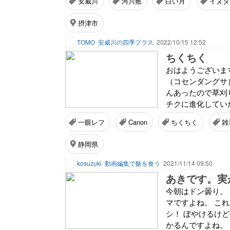
安威川
河川敷
白い月
イヌタ
摂津市
TOMO
安威川の四季プラス
2022/10/15 12:52
ちくちく
おはようございます
（コセンダングサ
んあったので草刈
チクに進化してい
一眼レフ
Canon
ちくちく
雑
静岡県
kosuzuki
動画編集で飯を食う
2021/11/14 09:50
あきです。実
今朝はドン曇り。
マですよね。 こ
シ！ ぼやけるけ
かるんですよね。 