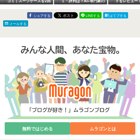
コミ｜スーツケースを2回
ミ・評判は？AI×専門家の
ドをレビュー
レンタルした4人家族の正
認知行動療法プログラム
る？味や香り
直レビュー
の実力と料金【不眠・ス
ミ
トレスに】
シェアする
LINEする
はてブする
メールする
無料ではじめる
ムラゴンとは