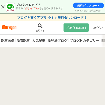
ブログみるアプリ
無料ダウンロード
日本中の
好きなブログ
をすばやく見られます
ムラゴンとはIDが異なります
ブログを書くアプリ 今すぐ無料ダウンロード！
ブログをはじめる
ログイン
検索する
記事画像
新着記事
人気記事
新登場ブログ
ブログ村カテゴリー
閲