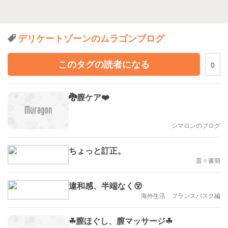
デリケートゾーンのムラゴンブログ
このタグの読者になる
0
🐉膣ケア❤️
シマロンのブログ
ちょっと訂正。
皿々書簡
違和感、半端なく😵
海外生活 フランスバスク編
☘膣ほぐし、膣マッサージ☘