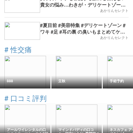
貴女の悩み…わきが・デリケートゾーン
の臭いを撃退！
あかりんセレクト
#夏目前 #美容特集 #デリケートゾーン #
ワキ #足 #耳の裏 の臭いもまとめてケア
しちゃう！#女性の臭い解消必需品 はコ
あかりんセレクト
レ！
#
性交痛
888
立秋
手術予約
#
口コミ評判
アールワイレンタルの口
マインドバディの口コ
ネスカフェ ア