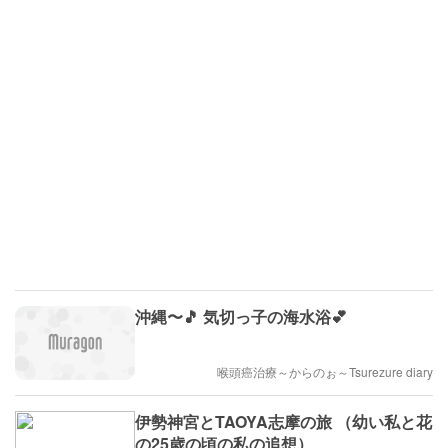
沖縄〜🎵 気切っ子の海水浴💕
喉頭癌治療～からのぉ～Tsurezure diary
伊勢神宮とTAOYA志摩の旅 （幼い私と花
の25歳の頃の私の追想）