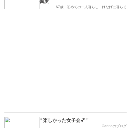
蕎麦
67歳 初めての一人暮らし けなげに暮らそ
“ 楽しかった女子会💕 ”
Carinoのブログ