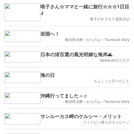
唯子さん☆ママと一緒に旅行☆☆☆1日目
♪
唯子のキラキラ成長日記
岩国へ！
喉頭癌治療～からのぉ～Tsurezure diary
日本の渚百選の風光明媚な海岸🌊
tabearukiのブログ
海の日
ちょこっと日々のこと
沖縄行ってました～♬
喉頭癌治療～からのぉ～Tsurezure diary
サンルーカス岬のケルシー・メリット
フィリピン帰りのヨコピーノ