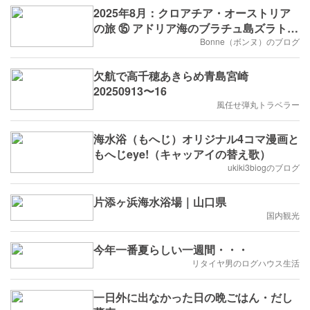
2025年8月：クロアチア・オーストリア
の旅 ⑮ アドリア海のブラチュ島ズラトゥ
ニ・ラト・ビーチへ・・・
Bonne（ボンヌ）のブログ
欠航で高千穂あきらめ青島宮崎
20250913〜16
風任せ弾丸トラベラー
海水浴（もへじ）オリジナル4コマ漫画と
もへじeye!（キャッアイの替え歌）
ukiki3biogのブログ
片添ヶ浜海水浴場｜山口県
国内観光
今年一番夏らしい一週間・・・
リタイヤ男のログハウス生活
一日外に出なかった日の晩ごはん・だし