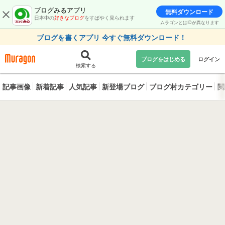
ブログみるアプリ
無料ダウンロード
日本中の
好きなブログ
をすばやく見られます
ムラゴンとはIDが異なります
ブログを書くアプリ 今すぐ無料ダウンロード！
ブログをはじめる
ログイン
検索する
記事画像
新着記事
人気記事
新登場ブログ
ブログ村カテゴリー
閲