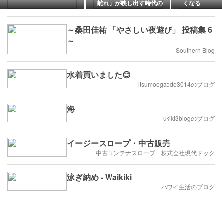
離れ」が映し出す時代の
くなる
変化
～桑田佳祐 「やさしい夜遊び」 投稿集 6
～
Southern Blog
水着買いました😊
itsumoegaode3014のブログ
海
ukiki3biogのブログ
イージースロープ・中古販売
中古コンテナスロープ 株式会社現代ドック
泳ぎ納め - Waikiki
ハワイ生活のブログ