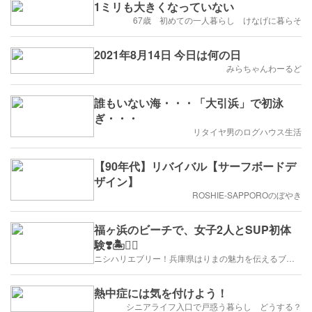
1ミリも大きくなっていない
67歳 初めての一人暮らし けなげに暮らそ
2021年8月14日 今日は何の日
みらちゃんわーるど
誰もいない海・・・「大引浜」で初泳
ぎ・・・
リタイヤ男のログハウス生活
【90年代】リバイバル【サーフボードデ
ザイン】
ROSHIE-SAPPOROのぼやき
福ヶ浜のビーチで、女子2人とSUP初体
験❣️🏝🏄‍♂️
ニシハリエブリー！兵庫県はりまの魅力を伝えるブログ【西播磨】
熱中症には気を付けよう！
シニアライフ入口で戸惑う暮らし どうする？