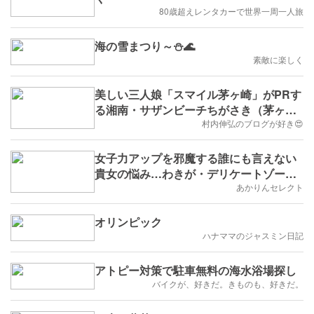
80歳超えレンタカーで世界一周一人旅
海の雪まつり～⛄🌊
素敵に楽しく
美しい三人娘「スマイル茅ヶ崎」がPRす
る湘南・サザンビーチちがさき（茅ヶ
崎）へ Let's go 青春海水浴！
村内伸弘のブログが好き😍
女子力アップを邪魔する誰にも言えない
貴女の悩み…わきが・デリケートゾーン
の臭いを撃退！
あかりんセレクト
オリンピック
ハナママのジャスミン日記
アトピー対策で駐車無料の海水浴場探し
バイクが、好きだ。きものも、好きだ。