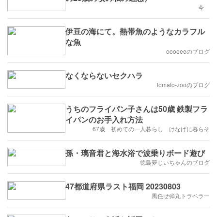
今
伊豆の海にて。熱帯魚のようなカラフル
な魚
oooeeeのブログ
なくならないセクハラ
tomato-zooのブログ
うちのフライパン子さんは50歳 鉄製フラ
イパンのお手入れ方法
67歳 初めての一人暮らし けなげに暮らそ
孫・璃音君と海水浴で波乗りボード遊び
徳島夢じいちゃんのブログ
47都道府県ラスト福岡 20230803
風任せ弾丸トラベラー