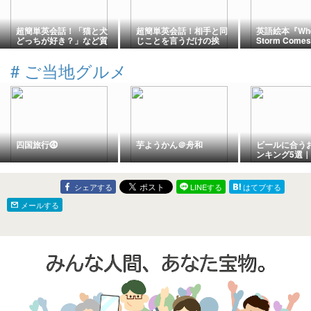
超簡単英会話！「猫と犬
超簡単英会話！相手と同
英語絵本『When
どっちが好き？」など質
じことを言うだけの挨
Storm Com
問に「両方とも」と返答
拶 (超初心者向け）
の描写から学
するには（超初心者向
話と頻出イデ
#
ご当地グルメ
け）
四国旅行⓸
芋ようかん＠舟和
ビールに合う
ンキング5選
喜ばれるお取
メ
シェアする
LINEする
はてブする
メールする