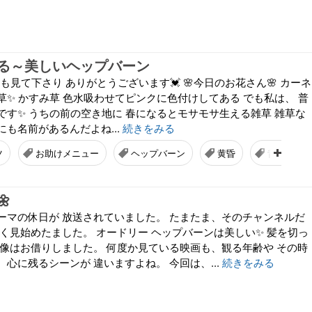
る～美しいヘップバーン
つも見て下さり ありがとうございます💓 🌸今日のお花さん🌸 カーネ
✨ かすみ草 色水吸わせてピンクに色付けしてある でも私は、 普
です✨ うちの前の空き地に 春になるとモサモサ生える雑草 雑草な
雑草にも名前があるんだよね...
続きをみる
ツ
お助けメニュー
ヘップバーン
黄昏
昔の映画

ーマの休日が 放送されていました。 たまたま、そのチャンネルだ
く見始めたました。 オードリー ヘップバーンは美しい✨ 髪を切っ
画像はお借りしました。 何度か見ている映画も、観る年齢や その時
心に残るシーンが 違いますよね。 今回は、...
続きをみる