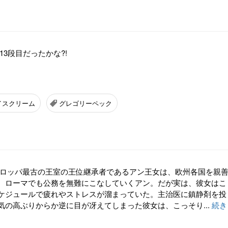
13段目だったかな?!
イスクリーム
グレゴリーペック
ーロッパ最古の王室の王位継承者であるアン王女は、欧州各国を親
。ローマでも公務を無難にこなしていくアン。だが実は、彼女はこ
ケジュールで疲れやストレスが溜まっていた。主治医に鎮静剤を投
気の高ぶりからか逆に目が冴えてしまった彼女は、こっそり...
続き