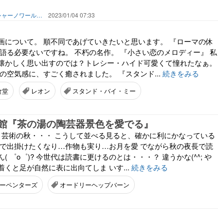
黒猫共和国 首都 ラウンジ「シャーノワール303号」にようこそ‼️憧れの街はヘルシンキ❗️
2023/01/04 07:33
画について。 順不同であげていきたいと思います。 『ローマの休
が語る必要ないですね。 不朽の名作。 『小さい恋のメロディー』 私
懐かしく思い出すのでは？トレシー・ハイド可愛くて憧れたなぁ。
の空気感に、すごく癒されました。 『スタンド...
続きをみる
食堂
レオン
スタンド・バイ・ミー
館『茶の湯の陶芸器景色を愛でる』
秋 芸術の秋・・・ こうして並べる見ると、確かに利にかなっている
かで出掛けたくなり…作物も実り…お月を愛 でながら秋の夜長で読
 ゜o゜)? 今世代は読書に更けるのとは・・・？ 違うかな(^^; や
くと足が自然に表に出向てしま いす...
続きをみる
ーペンターズ
オードリーヘップバーン