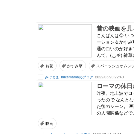
昔の映画を見
こんばんは😊 い
ーション＆かすみ草
通の白いのが好き
んて、(._.🌱) 
お花
かすみ草
スパニッシュオムレ
みけまま
mikemamaのブログ
2022/05/23 22:40
ローマの休日
昨夜、地上波でロ
ったので なんとな
た後のシーン。 
の人間関係などで、
映画