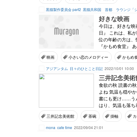
黒猫製作委員会 part2
好きな映画
今日は、好きな映
日』 これは、私
位の年齢の方は、
『かもめ食堂』 あ
映画
小さい恋のメロディー
かもめ
アジアンタム
日々のひとこと日記
2022/10/01 10:00
三井記念美術
食欲の秋 読書の
よね 気温も穏や
書にも更け……うん(
はり、気温も落ち着
三井記念美術館
茶碗
掛軸
カ
mona
cafe time
2022/09/04 21:01