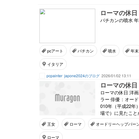
ローマの休日
バチカンの噴水 
pcアート
バチカン
噴水
年末
イタリア
pcpainter
japone2024のブログ
2026/01/02 13:11
ローマの休日 
ローマの休日 洋画 
ラー 俳優：オー
010年（平成22
場で）に見たことが
王女
ローマ
オードリーヘップバー
ローマ