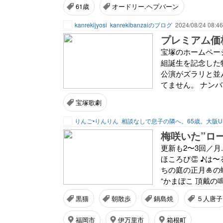
61歳
オードリー.ヘプバーン
kanrekijyosi
kanrekibanzaiのブログ
2024/08/24 08:46
プレミアム価
宝塚のホームペー
組誕生を記念した
公演がズラリと並
てません。 ナンバ
宝塚歌劇
りんご•りんりん
梅咲いた”ロー
更新も2〜3回／月
ほころび👏 ♪は〜
ちの庭の正月🎍の
“かまぼこ 頂戴の鳴
黒猫
朝散歩
鍋島焼
５人唐子
福岡市
伊万里市
箱根町