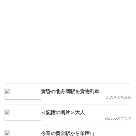
黄昏の北舟岡駅を貨物列車
北の素人写真家
＜記憶の断片＞大人
cky355のブログ
今宵の黄金駅から羊蹄山