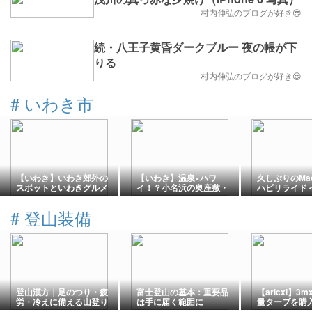
村内伸弘のブログが好き😍
続・八王子黄昏ダークブルー 夜の帳が下
りる
村内伸弘のブログが好き😍
#
いわき市
【いわき】いわき郊外の
【いわき】温泉×ハワ
久しぶりのMa
スポットといわきグルメ
イ！？小名浜の奥座敷・
ハビリライド
を満喫する【福島県】
いわき湯本温泉を巡る
岸＞
【福島県】
#
登山装備
登山漢方｜足のつり・疲
富士登山の基本：重要品
【aricxi】3
労・冷えに備える山登り
は手に届く範囲に
量タープを購入
前の漢方相談
場で実際に張