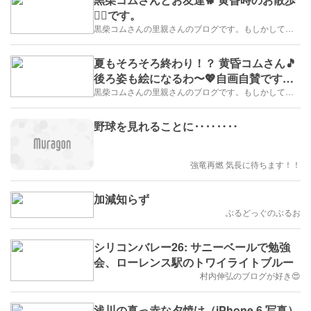
🚶‍♂️です。
黒柴コムさんの里親さんのブログです。もしかして豆柴かも？
夏もそろそろ終わり！？ 黄昏コムさん🎵
後ろ姿も絵になるわ〜💖自画自賛ですい
ません(^_^;)
黒柴コムさんの里親さんのブログです。もしかして豆柴かも？
野球を見れることに‥‥‥‥
強竜再燃 気長に待ちます！！
加減知らず
ぶるどっぐのぶるお
シリコンバレー26: サニーベールで勉強
会、ローレンス駅のトワイライトブルー
村内伸弘のブログが好き😍
浅川の真っ赤な夕焼け（iPhone 6 写真）