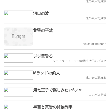
北の素人写真家
河口の波
北の素人写真家
黄昏の平然
Voice of the heart
ジジ黄昏る
シニアライフ・ジジ60代生活日記ブログ
Mランドの釣人
北の素人写真家
第七王子で楽しみたい6／α
コンパス定規
早苗と黄昏の貨物列車