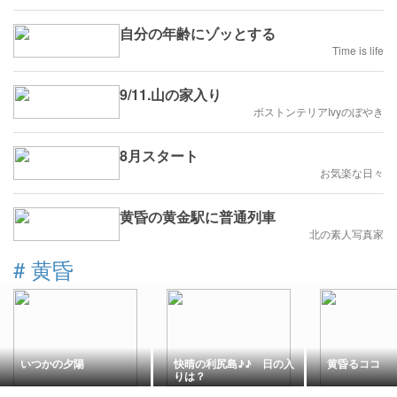
自分の年齢にゾッとする
Time is life
9/11.山の家入り
ボストンテリアIvyのぼやき
8月スタート
お気楽な日々
黄昏の黄金駅に普通列車
北の素人写真家
#
黄昏
いつかの夕陽
快晴の利尻島♪♪ 日の入
黄昏るココ
りは？