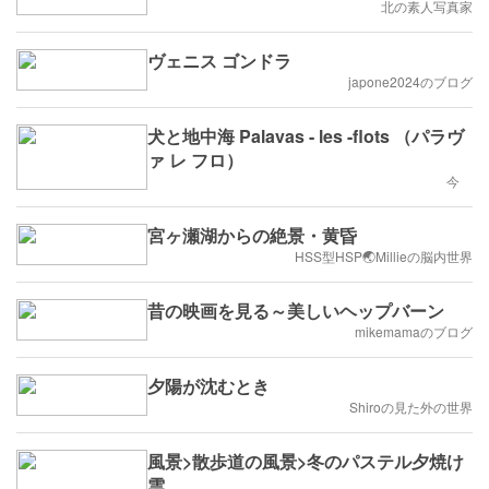
北の素人写真家
ヴェニス ゴンドラ
japone2024のブログ
犬と地中海 Palavas - les -flots （パラヴ
ァ レ フロ）
今
宮ヶ瀬湖からの絶景・黄昏
HSS型HSP🌏Millieの脳内世界
昔の映画を見る～美しいヘップバーン
mikemamaのブログ
夕陽が沈むとき
Shiroの見た外の世界
風景>散歩道の風景>冬のパステル夕焼け
雲