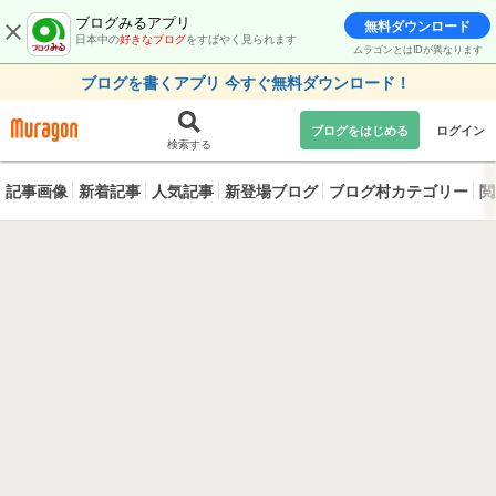
ブログみるアプリ
無料ダウンロード
日本中の
好きなブログ
をすばやく見られます
ムラゴンとはIDが異なります
ブログを書くアプリ 今すぐ無料ダウンロード！
ブログをはじめる
ログイン
検索する
記事画像
新着記事
人気記事
新登場ブログ
ブログ村カテゴリー
閲