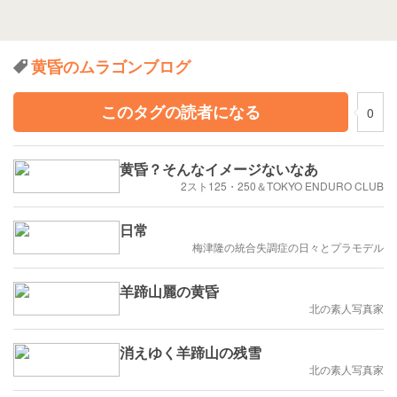
黄昏のムラゴンブログ
このタグの読者になる
0
黄昏？そんなイメージないなあ
2スト125・250＆TOKYO ENDURO CLUB
日常
梅津隆の統合失調症の日々とプラモデル
羊蹄山麗の黄昏
北の素人写真家
消えゆく羊蹄山の残雪
北の素人写真家