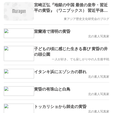
宮崎正弘『地獄の中国 最後の皇帝・習近
平の黄昏』（ワニブックス） 習近平体制
の終焉が近いのか、それともさらなる独
東アジア歴史文化研究会のブログ
裁強化で延命するのか。 内部の権力闘争
は収まらず、習近平は軍の掌握に失敗し
室蘭港で清明の黄昏
ている
北の素人写真家
子どもの頃に感じた生きる喜び 黄昏の井
の頭公園
一人が好き。でも寂しがりやの人生後半戦
イタンキ浜にエゾシカの群れ
北の素人写真家
黄昏の有珠山と白鳥
北の素人写真家
トッカリショから師走の黄昏
北の素人写真家