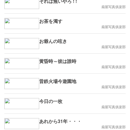
それは無いやろ ! !
扇屋写真俱楽部
お茶を濁す
扇屋写真俱楽部
お爺んの呟き
扇屋写真俱楽部
黄昏時～彼は誰時
扇屋写真俱楽部
昔鉄火場今遊園地
扇屋写真俱楽部
今日の一枚
扇屋写真俱楽部
あれから31年・・・
扇屋写真俱楽部