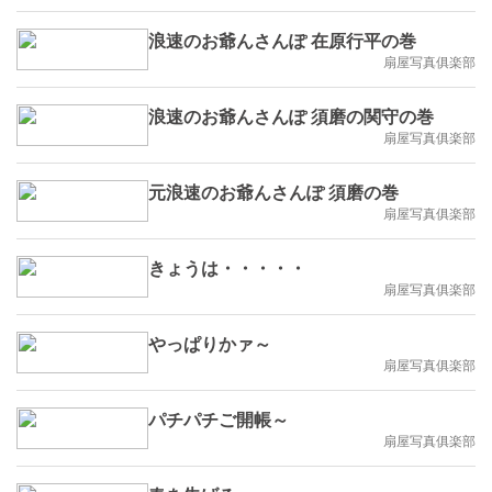
浪速のお爺んさんぽ 在原行平の巻
扇屋写真俱楽部
浪速のお爺んさんぽ 須磨の関守の巻
扇屋写真俱楽部
元浪速のお爺んさんぽ 須磨の巻
扇屋写真俱楽部
きょうは・・・・・
扇屋写真俱楽部
やっぱりかァ～
扇屋写真俱楽部
パチパチご開帳～
扇屋写真俱楽部