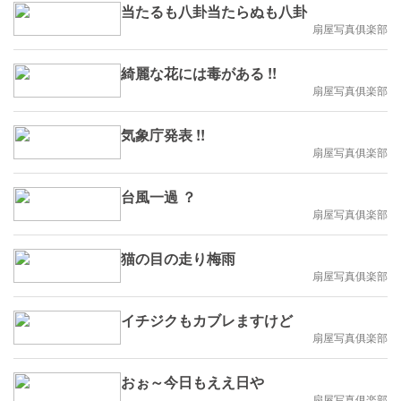
当たるも八卦当たらぬも八卦
扇屋写真俱楽部
綺麗な花には毒がある !!
扇屋写真俱楽部
気象庁発表 !!
扇屋写真俱楽部
台風一過 ？
扇屋写真俱楽部
猫の目の走り梅雨
扇屋写真俱楽部
イチジクもカブレますけど
扇屋写真俱楽部
おぉ～今日もええ日や
扇屋写真俱楽部