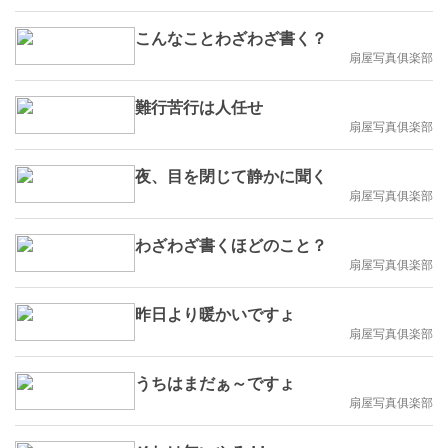
こんなことわざわざ書く？
扇屋写真俱楽部
難行苦行は人任せ
扇屋写真俱楽部
夜、目を閉じて静かに聞く
扇屋写真俱楽部
わざわざ書くほどのこと？
扇屋写真俱楽部
昨日より暖かいですょ
扇屋写真俱楽部
うちはまだぁ～ですょ
扇屋写真俱楽部