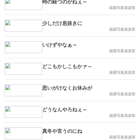
時の経つのがねぇ～
扇屋写真俱楽部
少しだけ息抜きに
扇屋写真俱楽部
いけずやなぁ～
扇屋写真俱楽部
どこもかしこもかァ～
扇屋写真俱楽部
思いがけなくお休みが
扇屋写真俱楽部
どうなんやろねぇ～
扇屋写真俱楽部
真冬や言うのにね
扇屋写真俱楽部