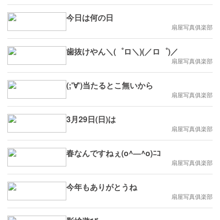
今日は何の日
扇屋写真俱楽部
歯抜けやん＼(゜ロ＼)(／ロ゜)／
扇屋写真俱楽部
(;'∀')当たるとこ無いから
扇屋写真俱楽部
3月29日(日)は
扇屋写真俱楽部
春なんですねぇ(o^―^o)ﾆｺ
扇屋写真俱楽部
今年もありがとうね
扇屋写真俱楽部