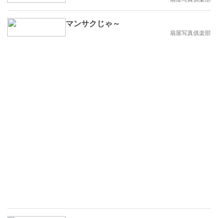
マンサクじゃ～
扇屋写真俱楽部