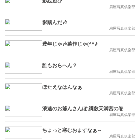
影絵遊び
扇屋写真俱楽部
影踏んだ🎶
扇屋写真俱楽部
豊年じゃ🎶萬作じゃ(^^♪
扇屋写真俱楽部
誰もおらへん？
扇屋写真俱楽部
ほたえなはんなぁ
扇屋写真俱楽部
浪速のお爺んさんぽ 綱敷天満宮の巻
扇屋写真俱楽部
ちょっと寒むおますなぁ～
扇屋写真俱楽部