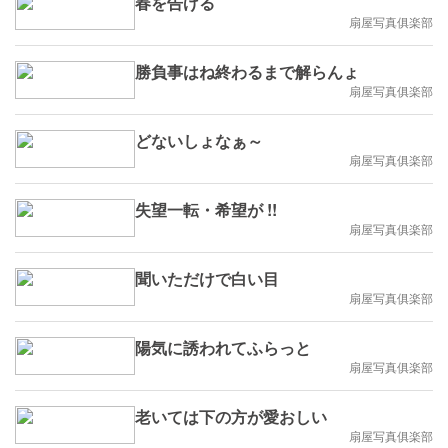
春を告げる
扇屋写真俱楽部
勝負事はね終わるまで解らんょ
扇屋写真俱楽部
どないしょなぁ～
扇屋写真俱楽部
失望一転・希望が !!
扇屋写真俱楽部
聞いただけで白い目
扇屋写真俱楽部
陽気に誘われてふらっと
扇屋写真俱楽部
老いては下の方が愛おしい
扇屋写真俱楽部