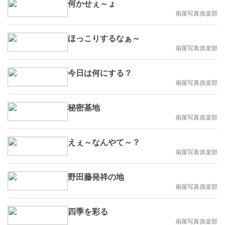
何かせぇ～ょ
扇屋写真俱楽部
ほっこりするなぁ～
扇屋写真俱楽部
今日は何にする？
扇屋写真俱楽部
秘密基地
扇屋写真俱楽部
えぇ～なんやて～？
扇屋写真俱楽部
野田藤発祥の地
扇屋写真俱楽部
四季を彩る
扇屋写真俱楽部