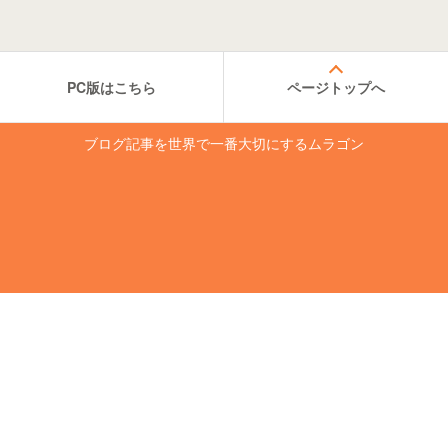
PC版はこちら
ページトップへ
ブログ記事を世界で一番大切にするムラゴン