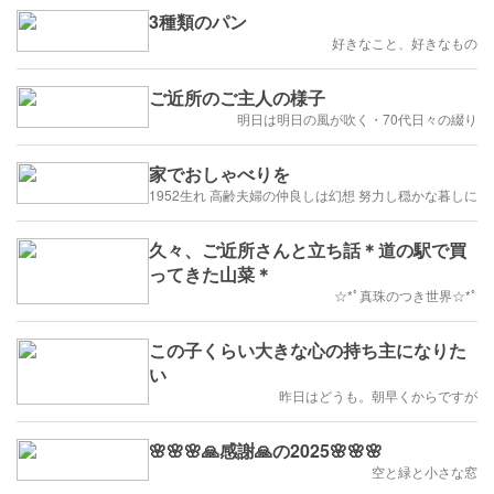
3種類のパン
好きなこと、好きなもの
ご近所のご主人の様子
明日は明日の風が吹く・70代日々の綴り
家でおしゃべりを
1952生れ 高齢夫婦の仲良しは幻想 努力し穏かな暮しに
久々、ご近所さんと立ち話＊道の駅で買
ってきた山菜＊
☆*ﾟ真珠のつき世界☆*ﾟ
この子くらい大きな心の持ち主になりた
い
昨日はどうも。朝早くからですが
🌸🌸🌸🙏感謝🙏の2025🌸🌸🌸
空と緑と小さな窓