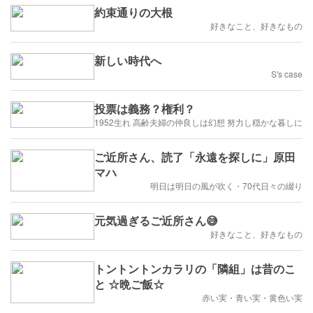
約束通りの大根
好きなこと、好きなもの
新しい時代へ
S's case
投票は義務？権利？
1952生れ 高齢夫婦の仲良しは幻想 努力し穏かな暮しに
ご近所さん、読了「永遠を探しに」原田
マハ
明日は明日の風が吹く・70代日々の綴り
元気過ぎるご近所さん😅
好きなこと、好きなもの
トントントンカラリの「隣組」は昔のこ
と ☆晩ご飯☆
赤い実・青い実・黄色い実