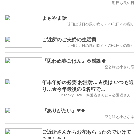
明日も良い日
よもやま話
明日は明日の風が吹く・70代日々の綴り
ご近所のご夫婦の生活費
明日は明日の風が吹く・70代日々の綴り
『思わぬ春ごはん』🍚感謝🍀
空と緑と小さな窓
年末年始の必要 お注射…★後は いつも通
り…★今年最後の 2名ｻﾏで…
necokyuu29 保護猫さんと＋公園猫さん…
『ありがたい』❤🍀
空と緑と小さな窓
ご近所さんからお花もらったのでいけて
みました！