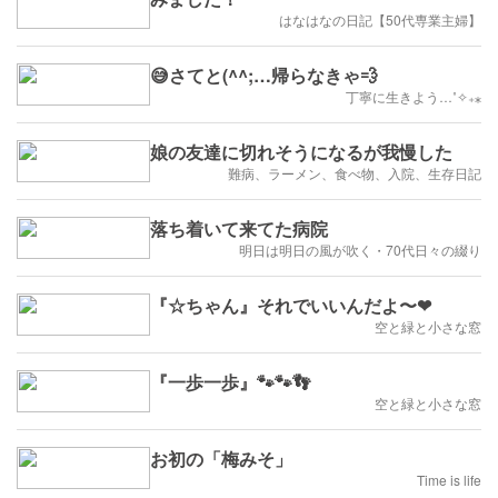
はなはなの日記【50代専業主婦】
😅さてと(^^;…帰らなきゃ💨
丁寧に生きよう…˚✧₊⁎
娘の友達に切れそうになるが我慢した
難病、ラーメン、食べ物、入院、生存日記
落ち着いて来てた病院
明日は明日の風が吹く・70代日々の綴り
『☆ちゃん』それでいいんだよ〜❤
空と緑と小さな窓
『一歩一歩』🐾🐾👣
空と緑と小さな窓
お初の「梅みそ」
Time is life