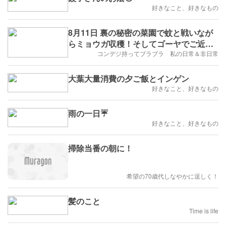
好きなこと、好きなもの
8月11日 裏の秘密の菜園で蚊と戦いなが
らミョウガ収穫！そしてゴーヤでご近所
さんハッピー計画！
コンデジ持ってブラブラ 私の日常＆非日常
大葉大量消費の夕ご飯とインゲン
好きなこと、好きなもの
雨の一日☔️
好きなこと、好きなもの
掃除当番の朝に！
希望の70歳代しなやかに逞しく！
髪のこと
Time is life