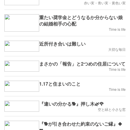
赤い実・青い実・黄色い実
重たい奨学金とどうなるか分からない娘
の結婚相手の心配
Time is life
近所付き合いは難しい
大切な毎日
まさかの「報告」と2つめの住居について
Time is life
1.17と住まいのこと
Time is life
『違いの分かる🐕』押し木🌿🌹
空と緑と小さな窓
『🐕が引き合わせた約束のないご縁』🍀