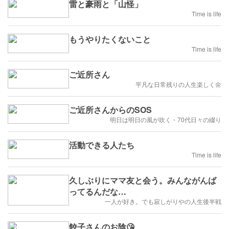
雷と豪雨と「山怪」
Time is life
もうやりたくないこと
Time is life
ご近所さん
平凡な日常残りの人生楽しく🌼
ご近所さんからのSOS
明日は明日の風が吹く・70代日々の綴り
活動できる人たち
Time is life
久しぶりにママ友と会う。みんながんば
ってるんだな…
一人が好き。でも寂しがりやの人生後半戦
餃子さんのお陰😘