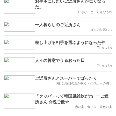
お手本にしたいご近所さんが亡くなっ
た。
好きなこと、好きなもの
一人暮らしのご近所さん
ほんのり暮らし
差し上げる相手を選ぶようになった件
Time is life
人々の善意でうるおった日
Time is life
ご近所さんとスーパーでばったり
明日は明日の風が吹く・70代日々の綴り
「クッパ」って韓国風雑炊だね･･･ ご近
所さん ☆晩ご飯☆
赤い実・青い実・黄色い実