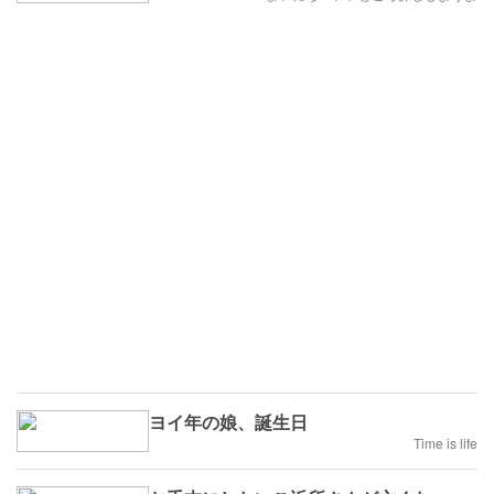
ヨイ年の娘、誕生日
Time is life