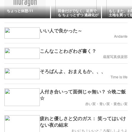
ちょっと休憩-11
田舎だけでなく、近所で
もし また、お
も ちょっとずつ 過疎化が
土地を買って
進んでる？
われたら・・
いい人で良かった～
Andante
こんなことわざわざ書く？
扇屋写真俱楽部
そろばんよ、おまえもか、、、
Time is life
人付き合いって面倒じゃ無い？ ☆晩ご飯
☆
赤い実・青い実・黄色い実
疲れと優しさと父のガス： 笑ってはいけ
ない夜の結末
まいにち！いいところ探ししようよ