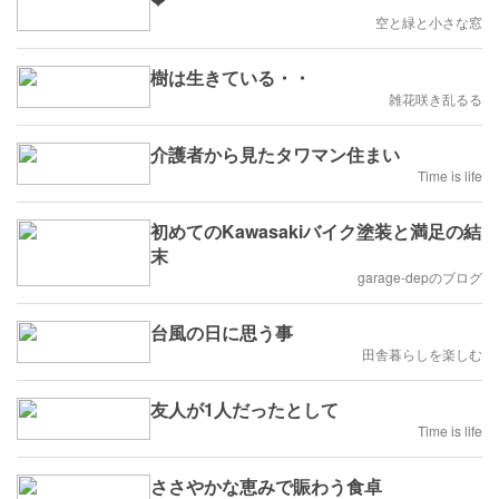
❤
空と緑と小さな窓
樹は生きている・・
雑花咲き乱るる
介護者から見たタワマン住まい
Time is life
初めてのKawasakiバイク塗装と満足の結
末
garage-depのブログ
台風の日に思う事
田舎暮らしを楽しむ
友人が1人だったとして
Time is life
ささやかな恵みで賑わう食卓