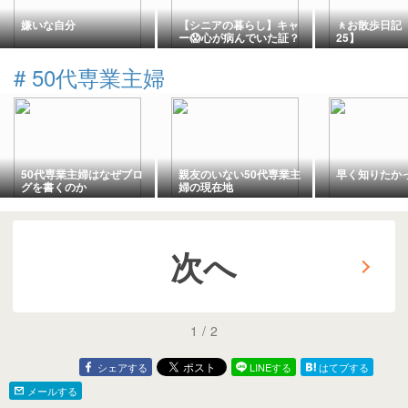
嫌いな自分
【シニアの暮らし】キャ
🚶お散歩日記【2
ー😱心が病んでいた証？
25】
💦。。
#
50代専業主婦
50代専業主婦はなぜブロ
親友のいない50代専業主
早く知りたか
グを書くのか
婦の現在地
次へ
1
/
2
シェアする
LINEする
はてブする
メールする