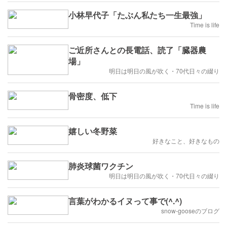
小林早代子「たぶん私たち一生最強」
Time is life
ご近所さんとの長電話、読了「臓器農
場」
明日は明日の風が吹く・70代日々の綴り
骨密度、低下
Time is life
嬉しい冬野菜
好きなこと、好きなもの
肺炎球菌ワクチン
明日は明日の風が吹く・70代日々の綴り
言葉がわかるイヌって事で(^.^)
snow-gooseのブログ