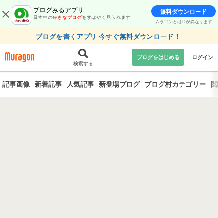
ブログみるアプリ
無料ダウンロード
日本中の
好きなブログ
をすばやく見られます
ムラゴンとはIDが異なります
ブログを書くアプリ 今すぐ無料ダウンロード！
ブログをはじめる
ログイン
検索する
記事画像
新着記事
人気記事
新登場ブログ
ブログ村カテゴリー
閲