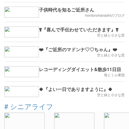
子供時代を知るご近所さん
hontonohanashiのブログ
❣️『喜んで手伝わせていただきます』❣️
空と緑と小さな窓
❤️『ご近所のマドンナ♡♡ちゃん』❤️
空と緑と小さな窓
レコーディングダイエット&散歩11日目
母とミル軍団
🍀『よい一日でありますように』🍀
空と緑と小さな窓
#
シニアライフ