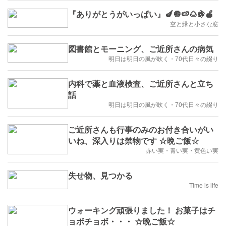
『ありがとうがいっぱい』🍆🧅🍉🌰🍇🍎
空と緑と小さな窓
図書館とモーニング、ご近所さんの病気
明日は明日の風が吹く・70代日々の綴り
内科で薬と血液検査、ご近所さんと立ち
話
明日は明日の風が吹く・70代日々の綴り
ご近所さんも行事のみのお付き合いがい
いね、深入りは禁物です ☆晩ご飯☆
赤い実・青い実・黄色い実
失せ物、見つかる
Time is life
ウォーキング頑張りました！ お菓子はチ
ョボチョボ・・・ ☆晩ご飯☆