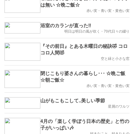
は無い ☆晩ご飯☆
赤い実・青い実・黄色い実
浴室のカランが直った‼️
明日は明日の風が吹く・70代日々の綴り
『その前日』とある木曜日の秘訣🤣 コロ
コロ人間🤣
空と緑と小さな窓
閉じこもり婆さんの暮らし･･･ ☆晩ご飯
☆朝ご飯☆
赤い実・青い実・黄色い実
山がもこもこして..美しい季節
星屑のワルツ
4月の「楽しく学ぼう日本の歴史」と竹の
子がいっぱい🎶
好きなこと、好きなもの