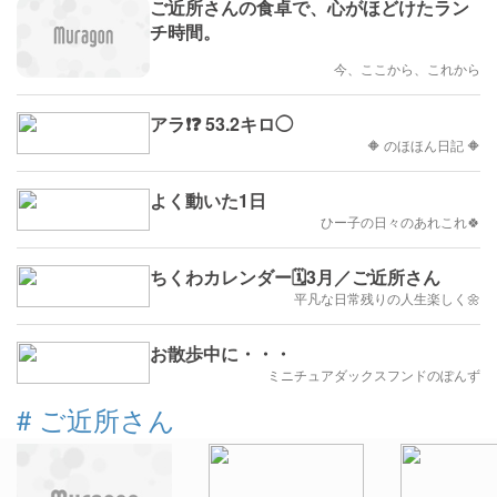
ご近所さんの食卓で、心がほどけたラン
チ時間。
今、ここから、これから
アラ❗❓ 53.2キロ◯
🔶 のほほん日記 🔶
よく動いた1日
ひー子の日々のあれこれ🍀
ちくわカレンダー🗓️3月／ご近所さん
平凡な日常残りの人生楽しく🌼
お散歩中に・・・
ミニチュアダックスフンドのぽんず
#
ご近所さん