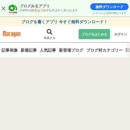
ブログみるアプリ
無料ダウンロード
日本中の
好きなブログ
をすばやく見られます
ムラゴンとはIDが異なります
ブログを書くアプリ 今すぐ無料ダウンロード！
ブログをはじめる
ログイン
検索する
記事画像
新着記事
人気記事
新登場ブログ
ブログ村カテゴリー
閲