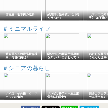
名古屋、地下街の散歩
呆気封じ飴を買いに川崎
【マツコの知
へ行った！
界】“地下街メ
に 青森で味
ウガ地下1階
#
ミニマルライフ
には青森発の
メンも
焼肉屋さんの絶品焼き枝
吸い残しの煙管用煙草葉
わたしが夏風
豆。再現に挑戦！
をタッパーにまとめてパ
くなった理由(
ッケージを断捨離【2026
年8月】
#
シニアの暮らし
ポイ活、その後 ＆ ス
リハビリ終了････左上腕
田舎カフェラ
テッチの進捗
骨大結節骨折して
ガネ壊される