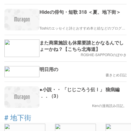
Hideの俳句・短歌 318 ＜夏、地下街＞
Toshiのエッセイと詩とおすすめ本と絵などのブログ by車戸都志春
また商業施設も休業要請とかなるんでし
ょーかね？【こちら北海道】
ROSHIE-SAPPOROのぼやき
明日用の
書きとめ日記
●小説・・ 「じじごろう伝Ⅰ」 狼病編
．．（3）
Kenの漫画読み日記。
#
地下街