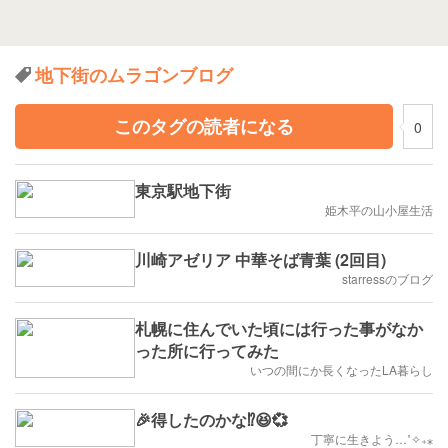
地下街のムラゴンブログ
このタグの読者になる
0
東京駅地下街
姫木平の山小屋生活
川崎アゼリア 中華そば青葉 (2回目)
starressのブログ
札幌に住んでいた頃には行った事がなか
った所に行ってみた
いつの間にか長くなったLA暮らし
🎉得したのかな⁉️😆💞
丁寧に生きよう…˚✧₊⁎