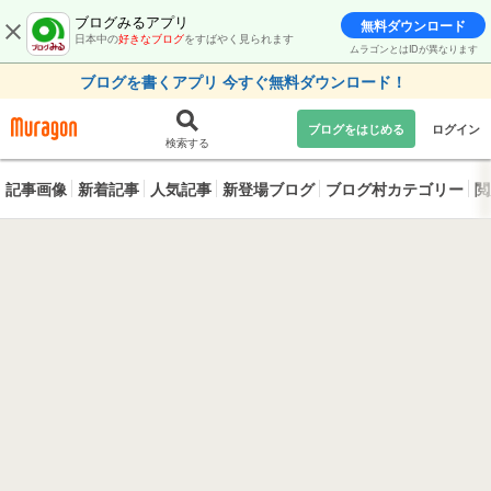
ブログみるアプリ
無料ダウンロード
日本中の
好きなブログ
をすばやく見られます
ムラゴンとはIDが異なります
ブログを書くアプリ 今すぐ無料ダウンロード！
ブログをはじめる
ログイン
検索する
記事画像
新着記事
人気記事
新登場ブログ
ブログ村カテゴリー
閲