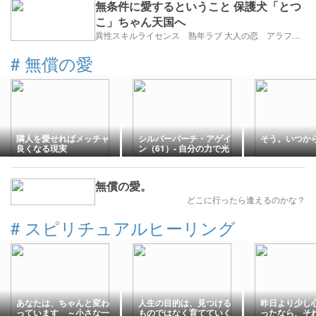
無条件に愛するということ 保護犬「とつ
こ」ちゃん天国へ
異性スキルライセンス 熟年ラブ 大人の恋 アラフィフ・アラカンブログ
#
無償の愛
隣人を愛せればメッチャ
シルバーバーチ・アゲイ
そう。いつか
良くなる現実
ン（61）- 自分の力で光
輝くためには（補足編・
３）
無償の愛。
どこに行ったら逢えるのかな？
#
スピリチュアルヒーリング
あなたは、ちゃんと変わ
人生の目的は、見つける
昨日より少し
っています ～小さな一
ものではなく育てていく
ったなら、そ