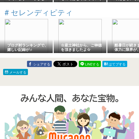
歩は、未来へ続く大切な
もの
す ～小さな
一歩です～
ると、心はも
#
セレンディピティ
ります～
ブログ村ランキングで、
☆産土神社から、ご神徳
酷暑日が続き
嬉しい記録が♬
を頂きましたよ☆
体力に限界が
シェアする
LINEする
はてブする
メールする