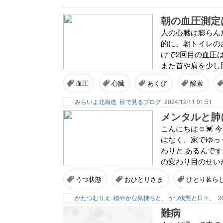
朝の血圧測定
人の心臓は膨らん
的に、朝トイレの
けで2回目の血圧
また首や肩を少し回
血圧
心臓
あくび
酸素
みらいよ北海道
目で見るブログ
2024/12/11 01:51
メンタルと肺
こんにちは☺️💓
はなく、家でゆっ
わりと あるんで
の変わり目のせいか
うつ状態
おひとりさま
ひとり暮ら
かたつむりえ
穏やかな気持ちと、うつ状態と日々。
2
難病