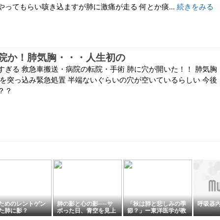
ってもらい咳き込ますが肺に激痛が走る 何とか痰...
続きをみる
3
院か！肺気胸・・・人生初の
すぎる 救急車搬送・病院の転院・手術 肺に穴が開いた！！ 肺気胸
プを突っ込み緊急処置 半端ないぐらいの穴が空いているらしい 今後
？？
5
ためのレントゲン
肺の影と心の影──サ
「秋は肺と悲しみの季
呼吸器
た肺に影？
ボった日、青空を見上
節？」ー東洋医学が教
げて
える心と体の整え方ー