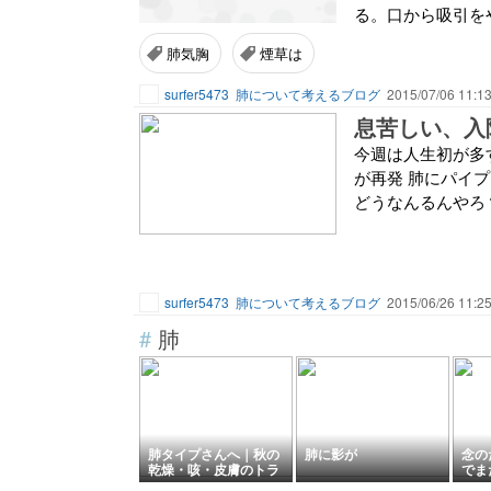
る。口から吸引をや
肺気胸
煙草は
surfer5473
肺について考えるブログ
2015/07/06 11:1
息苦しい、入
今週は人生初が多
が再発 肺にパイ
どうなんるんやろ
surfer5473
肺について考えるブログ
2015/06/26 11:2
#
肺
肺タイプさんへ｜秋の
肺に影が
念の
乾燥・咳・皮膚のトラ
でま
ブルは「肺」からのサ