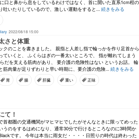
通に口と鼻から息をしているわけではなく、首に開いた直系1cm程の
り吐いたりしているので、激しい運動をすると...
続きをみる
ary
2022/08/18 15:00
太さと体重
ックのことを書きました。 親指と人差し指で輪っかを作り足首か
っていくと、 ふくらはぎの一番太いところで、 指が離れてしまう
からだを支える筋肉があり、 要介護の危険性はない というお話。 輪
と筋肉量が足りずわりと早い時期に、要介護の危険...
続きをみる
胃
腸
肝臓
重い
正味
にて！
で首都圏の交通機関がマヒマヒでしたがそんなときに限ってめった
いうのをするはめになり、通常30分で行けるところなのに3時間か
lackです。 今年は本当に雨女だ・・・・日照りの時代は終わった