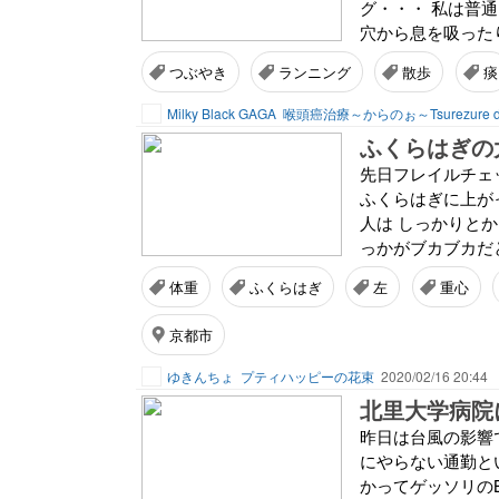
グ・・・ 私は普
穴から息を吸った
つぶやき
ランニング
散歩
痰
Milky Black GAGA
喉頭癌治療～からのぉ～Tsurezure di
ふくらはぎの
先日フレイルチェ
ふくらはぎに上が
人は しっかりと
っかがブカブカだ
体重
ふくらはぎ
左
重心
京都市
ゆきんちょ
プティハッピーの花束
2020/02/16 20:44
北里大学病院
昨日は台風の影響
にやらない通勤と
かってゲッソリのB