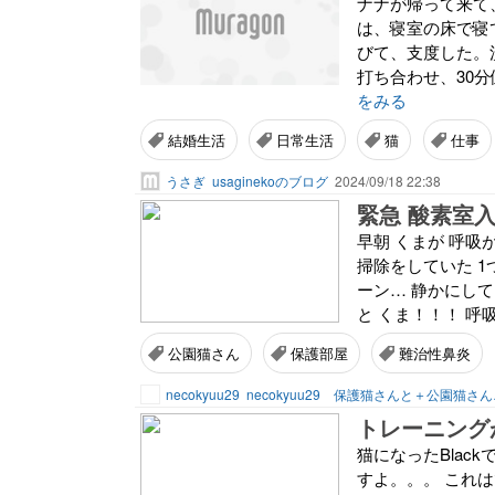
ナナが帰って来て
は、寝室の床で寝
びて、支度した。
打ち合わせ、30
をみる
結婚生活
日常生活
猫
仕事
うさぎ
usaginekoのブログ
2024/09/18 22:38
緊急 酸素室入
早朝 くまが 呼吸
掃除をしていた 1
ーン… 静かにして
と くま！！！ 呼吸
公園猫さん
保護部屋
難治性鼻炎
necokyuu29
necokyuu29 保護猫さんと＋公園猫さ
トレーニング
猫になったBlac
すよ。。。 これ