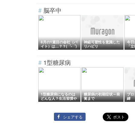
インかもしれません
#
脳卒中
8月の1週目の会社（バ
神経可塑性を意識した
今日
イト）は…？？(゜-゜)
リハビリ
「立
（今日はチャーハンの
う）
日2026）
_^
日20
#
1型糖尿病
1型糖尿病になるのは
糖尿病の初期症状～発
ブロ
どんな人？生活習慣や
覚まで
緯
ストレスも関係ある？
シェアする