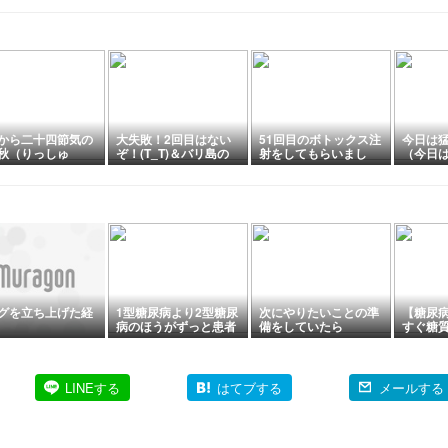
から二十四節気の
大失敗！2回目はない
51回目のボトックス注
今日は猛
秋（りっしゅ
ぞ！(T_T)＆バリ島の
射をしてもらいまし
（今日は
」に入ります！(^
着物クバヤとバティッ
た！(^_^)（今日はハ
26）
)v（今日はバナナの
クで作った小物が素敵
ムの日2026)
26）
グを立ち上げた経
1型糖尿病より2型糖尿
次にやりたいことの準
【糖尿
病のほうがずっと患者
備をしていたら
すぐ糖
が多いはずなのに（ナ
くなる
ゾ）
LINEする
はてブする
メールする