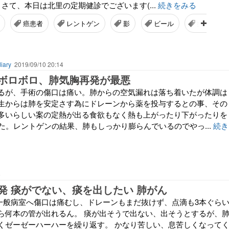
ﾘ さて、本日は北里の定期健診でございます(...
続きをみる
癌患者
レントゲン
影
ビール
癌治療
ary
2019/09/10 20:14
ボロボロ、肺気胸再発が最悪
るが、手術の傷口は痛い。肺からの空気漏れは落ち着いたが体調は
生からは肺を安定さす為にドレーンから薬を投与するとの事、その
多いらしい案の定熱が出る食欲もなく熱も上がったり下がったりを
した。レントゲンの結果、肺もしっかり膨らんでいるのでやっ...
続き
5
発 痰がでない、痰を出したい 肺がん
、一般病室へ傷口は痛むし、ドレーンもまだ抜けず、点滴も3本ぐら
ら何本の管が出れるん。 痰が出そうで出ない、出そうとするが、
くゼーゼーハーハーを繰り返す。 かなり苦しい、息苦しくなって