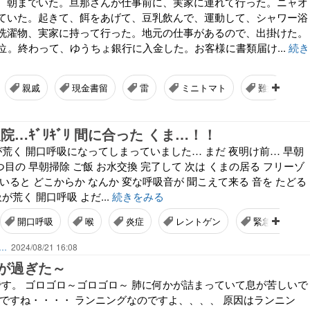
、朝までいた。旦那さんが仕事前に、実家に連れて行った。ニャオ
ていた。起きて、餌をあげて、豆乳飲んで、運動して、シャワー浴
洗濯物、実家に持って行った。地元の仕事があるので、出掛けた。
分位。終わって、ゆうちょ銀行に入金した。お客様に書類届け...
続き
親戚
現金書留
雷
ミニトマト
難病
院…ｷﾞﾘｷﾞﾘ 間に合った くま…！！
が荒く 開口呼吸になってしまっていました… まだ 夜明け前… 早朝
つ目の 早朝掃除 ご飯 お水交換 完了して 次は くまの居る フリーゾ
いると どこからか なんか 変な呼吸音が 聞こえて来る 音を たどる
が荒く 開口呼吸 よだ...
続きをみる
開口呼吸
喉
炎症
レントゲン
緊急入院
ん…
2024/08/21 16:08
が過ぎた～
kです。 ゴロゴロ～ゴロゴロ～ 肺に何かが詰まっていて息が苦しいで
はですね・・・・ ランニングなのですよ、、、、 原因はランニン