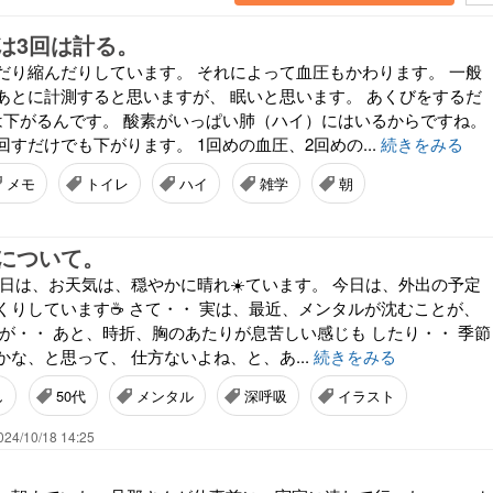
は3回は計る。
だり縮んだりしています。 それによって血圧もかわります。 一般
あとに計測すると思いますが、 眠いと思います。 あくびをするだ
は下がるんです。 酸素がいっぱい肺（ハイ）にはいるからですね。
すだけでも下がります。 1回めの血圧、2回めの...
続きをみる
メモ
トイレ
ハイ
雑学
朝
について。
 今日は、お天気は、穏やかに晴れ☀️ています。 今日は、外出の予定
くりしています☕️ さて・・ 実は、最近、メンタルが沈むことが、
すが・・ あと、時折、胸のあたりが息苦しい感じも したり・・ 季節
な、と思って、 仕方ないよね、と、あ...
続きをみる
し
50代
メンタル
深呼吸
イラスト
024/10/18 14:25