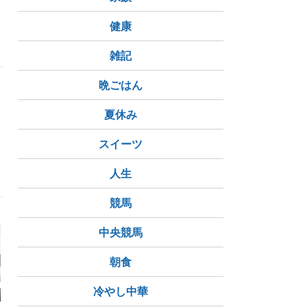
健康
雑記
晩ごはん
夏休み
スイーツ
人生
競馬
中央競馬
朝食
内科結果
今日は酷い（－－；）
肺の検査に行かないと
イチョウは
冷やし中華
～不整脈連発～☆
いけないのですが