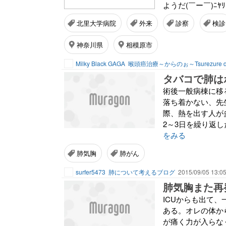
ようだ(￣ー￣)ﾆﾔ
北里大学病院
外来
診察
検診
神奈川県
相模原市
Milky Black GAGA
喉頭癌治療～からのぉ～Tsurezure di
タバコで肺は
術後一般病棟に移
落ち着かない、先
際、熱を出す人が
2～3日を繰り返
をみる
肺気胸
肺がん
surfer5473
肺について考えるブログ
2015/09/05 13:0
肺気胸また再
ICUからも出て
ある。オレの体か
が痛く力が入らな