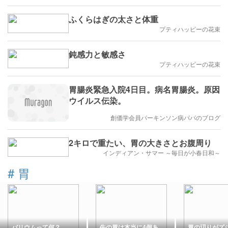
ふくらはぎの太さと体重
プティハッピーの花束
鈍感力と敏感さ
プティハッピーの花束
胃腸炎緊急入院4日目。病名胃腸炎。原因
ウイルス伝染。
創価学会員パーキンソン病パパのブログ
2キロで重たい、胃の大きさとお腹周り
インディアン・サマー ～毎日が小春日和～
#
胃
バリウムって何？
牛の胃は本当に4個あ
胃の辺りがズ