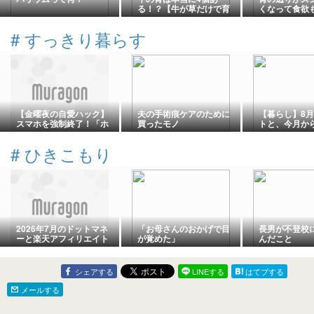
る！？【牛が草だけで育
くなって食欲
つ驚異の仕組み】
てくる症状は
ではなく、ラ
#
すっきり暮らす
よるダメージ
【金曜夜の自愛ハック】
夫の手術痕ケアのために
【暮らし】8
スマホを強制終了！「ホ
買ったモノ
トと、今月か
ットアイマスク」で1週間
こと
の疲れをゆるめる夜💤✨
#
ひきこもり
2026年7月のドットマネ
「お母さんのおかげで目
長男が不登校
ーと楽天アフィリエイト
が覚めた」
んだこと
の報酬
シェアする
LINEする
はてブする
メールする