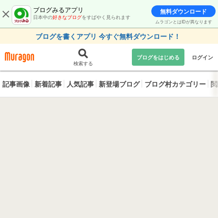
ブログみるアプリ
無料ダウンロード
日本中の
好きなブログ
をすばやく見られます
ムラゴンとはIDが異なります
ブログを書くアプリ 今すぐ無料ダウンロード！
ブログをはじめる
ログイン
検索する
記事画像
新着記事
人気記事
新登場ブログ
ブログ村カテゴリー
閲