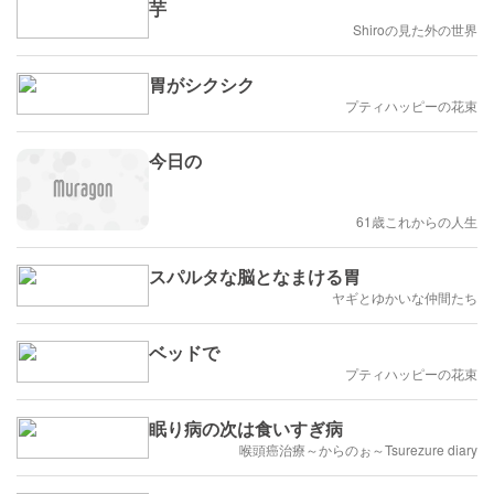
芋
Shiroの見た外の世界
胃がシクシク
プティハッピーの花束
今日の
61歳これからの人生
スパルタな脳となまける胃
ヤギとゆかいな仲間たち
ベッドで
プティハッピーの花束
眠り病の次は食いすぎ病
喉頭癌治療～からのぉ～Tsurezure diary