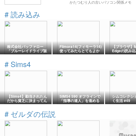
かたつむり人の古いパソコン関係メモ
#
読み込み
株式会社バッファロー
Filmora14(フィモーラ14)
【ブラウザ】Mic
「ブルーレイドライブ販
使ってみたらとてもよか
Edgeの読み
売終了」アナウンス！対
った
合の直し方【
象のブルーレイドライブ
#
Sims4
【Sims4】勘当されたん
SIMS4 590 オフラインで
シムコレクショ
だから貧乏に決まってん
「指導の達人」を進める
く生活 #49
だろ【ゼスト世帯】
#
ゼルダの伝説