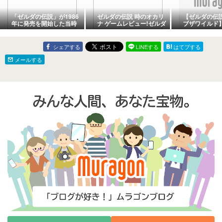
「ゼルダの伝説」が1986
ゼルダの伝説 時のオカリ
【ゼルダの伝
年に発売を開始した当時
ナ ゲームレビュー!ゼルダ
ブザワイルド
の価格は?
シリーズ初の3D作品でゲ
想おすすめ 
ーム史に残る不朽の名作
由がわかった
シェアする
LINEする
はてブする
メールする