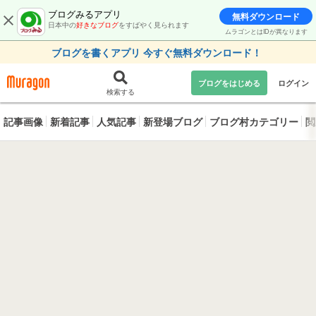
ブログみるアプリ
無料ダウンロード
日本中の
好きなブログ
をすばやく見られます
ムラゴンとはIDが異なります
ブログを書くアプリ 今すぐ無料ダウンロード！
ブログをはじめる
ログイン
検索する
記事画像
新着記事
人気記事
新登場ブログ
ブログ村カテゴリー
閲