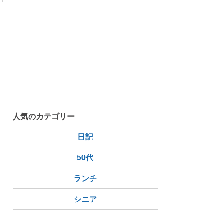
人気のカテゴリー
日記
50代
ランチ
すとバジルのガーリックトマトチキンステーキ
癒しの時間
新し
シニア