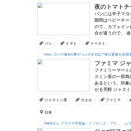
夜のトマトチ
パンには辛子マヨ
隙間はベビーチー
ので、カフェイン
合が違うので、 途
パン
トマト
トースト
neco
日々の食&仕事のつぶやき日記**毎日更新を目指
ファミマ ジャ
ファミリーマート
スミン茶の一部商
あるという。対象は
がる芳醇 ジャスミ
ジャスミン茶
カエル
ファミマ
日本
TAKAさん プラズマ宇宙論・リゾナンス・プランナー
ムラ