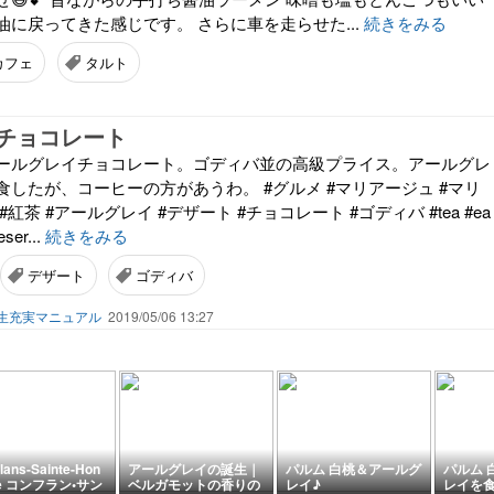
に戻ってきた感じです。 さらに車を走らせた...
続きをみる
カフェ
タルト
チョコレート
ールグレイチョコレート。ゴディバ並の高級プライス。アールグレ
したが、コーヒーの方があうわ。 #グルメ #マリアージュ #マリ
紅茶 #アールグレイ #デザート #チョコレート #ゴディバ #tea #ea
eser...
続きをみる
デザート
ゴディバ
生充実マニュアル
2019/05/06 13:27
lans-Sainte-Hon
アールグレイの誕生｜
パルム 白桃＆アールグ
パルム 
ne コンフラン•サン
ベルガモットの香りの
レイ♪
レイを食べ