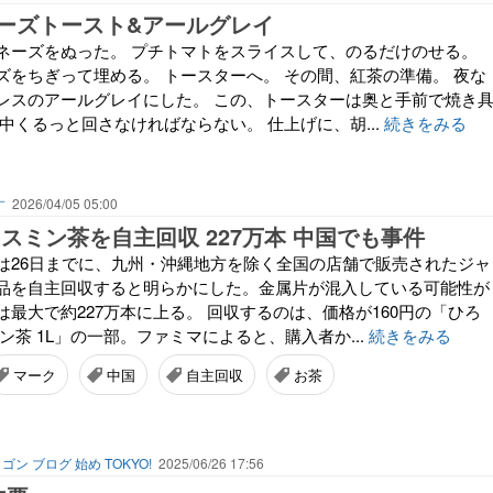
ーズトースト&アールグレイ
ネーズをぬった。 プチトマトをスライスして、のるだけのせる。
ズをちぎって埋める。 トースターへ。 その間、紅茶の準備。 夜な
レスのアールグレイにした。 この、トースターは奥と手前で焼き
中くるっと回さなければならない。 仕上げに、胡...
続きをみる
す
2026/04/05 05:00
スミン茶を自主回収 227万本 中国でも事件
は26日までに、九州・沖縄地方を除く全国の店舗で販売されたジャ
品を自主回収すると明らかにした。金属片が混入している可能性が
最大で約227万本に上る。 回収するのは、価格が160円の「ひろ
ン茶 1L」の一部。ファミマによると、購入者か...
続きをみる
マーク
中国
自主回収
お茶
ゴン ブログ 始め TOKYO!
2025/06/26 17:56