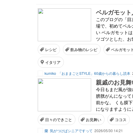
ベルガモット
このブログの「目次
場で、初めてベル
い ベルガモット
ツゴツとした、お世
レシピ
飲み物のレシピ
ベルガモッ
イタリア
kumiko
「おままごとSTYLE」60歳からの暮らし読本
親戚のお見舞
今日もまだ風が強
膀胱がんになって
前かな。 くも膜
になりますようにと
日々のできごと
お見舞い
ココス
蘭
気がつけばシニアですって
2026/05/30 14:21