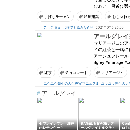
けれど、最近は醤油
手打ちラーメン
洋風建築
おしゃれ
みちこまま
お茶でも飲みながら
2021/10/10 20:00
アールグレイ
マリアージュのア
イの紅茶と一緒に食
アージュフレール #
rlgrey #mariage #d
紅茶
チョコレート
マリアージュ
ユウユウ先生の人生充実マニュアル
ユウユウ先生の人
#
アールグレイ
セブンイレブン 瀬戸
BAGEL & BAGEL ア
Conf
内レモンケーキ
ールグレイミルクティ
ori