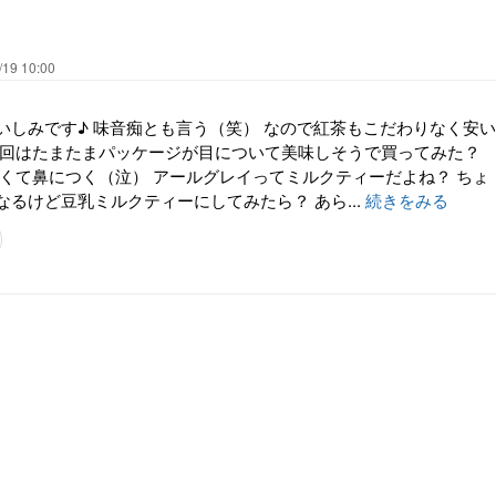
/19 10:00
いしみです♪ 味音痴とも言う（笑） なので紅茶もこだわりなく安い
今回はたまたまパッケージが目について美味しそうで買ってみた？
強くて鼻につく（泣） アールグレイってミルクティーだよね？ ちょ
るけど豆乳ミルクティーにしてみたら？ あら...
続きをみる