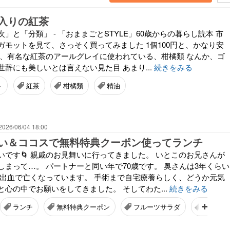
入りの紅茶
」と「分類」 - 「おままごとSTYLE」60歳からの暮らし読本 市
ガモットを見て、さっそく買ってみました 1個100円と、かなり安
は、有名な紅茶のアールグレイに使われている、柑橘類 なんか、ゴ
辞にも美しいとは言えない見た目 あまり...
続きをみる
ト
紅茶
柑橘類
精油
2026/06/04 18:00
い＆ココスで無料特典クーポン使ってランチ
いです🌀 親戚のお見舞いに行ってきました。 いとこのお兄さんが
しまって…。 パートナーと同い年で70歳です。 奥さんは3年くらい
下出血で亡くなっています。 手術まで自宅療養らしく、どうか元気
心の中でお願いをしてきました。 そしてわた...
続きをみる
ランチ
無料特典クーポン
フルーツサラダ
揚げな