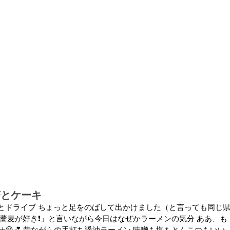
茶とケーキ
とドライブ ちょっと足をのばして出かけました（と言っても同じ
「蕎麦が好き❗」と言いながら今日はなぜかラーメンの気分 ああ、も
😃💕 昔ながらの手打ち醤油ラーメン 味噌も塩もとんこつもいい