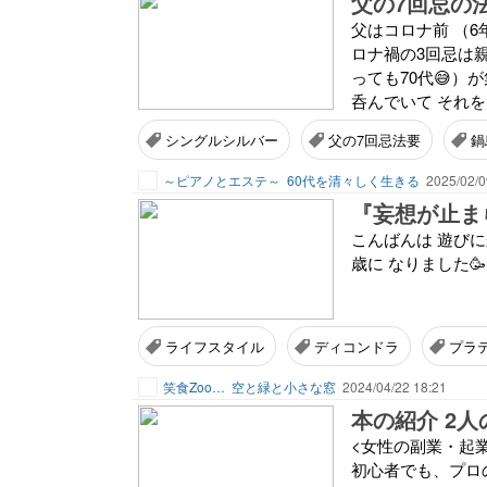
父の7回忌の
父はコロナ前 （6
ロナ禍の3回忌は
っても70代😅）
呑んでいて それを
シングルシルバー
父の7回忌法要
鍋
～ピアノとエステ～
60代を清々しく生きる
2025/02/0
『妄想が止ま
こんばんは 遊びに来ていた
歳に なりました🥳
ライフスタイル
ディコンドラ
プラ
笑食Zoo…
空と緑と小さな窓
2024/04/22 18:21
本の紹介 2
<女性の副業・起
初心者でも、プロの