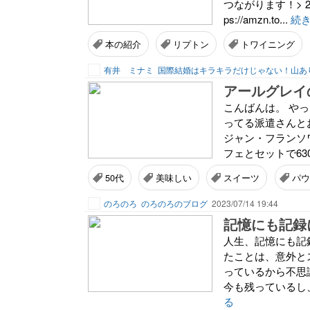
つながります！> 2人の
ps://amzn.to...
続
本の紹介
リプトン
トワイニング
有井 ミナミ
アールグレイ
こんばんは。 や
ってる派遣さんと
ジャン・フランソ
フェとセットで63
50代
美味しい
スイーツ
パウ
のろのろ
のろのろのブログ
2023/07/14 19:44
記憶にも記録
人生、記憶にも記
たことは、意外と
っているから不思
今も残っているし
る