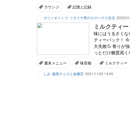
ラウンジ
記憶と記録
タツノオトシゴ
リタイヤ男のログハウス生活
2023/01
ミルクティー
味にはうるさくな
ティーパック！ 
大失敗💦 香りが
っとだけ糖質高くな
週末メニュー
味音痴
ミルクティー
しみ
腹黒テニスと血糖②
2021/11/20 14:40