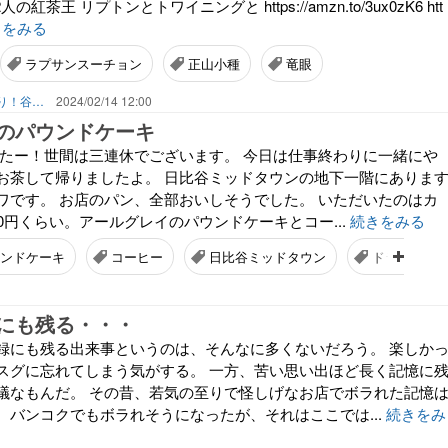
紅茶王 リプトンとトワイニングと https://amzn.to/3ux0zK6 htt
きをみる
ラプサンスーチョン
正山小種
竜眼
国際結婚はキラキラだけじゃない！山あり！谷あり！闇もある！？
2024/02/14 12:00
のパウンドケーキ
ったー！世間は三連休でございます。 今日は仕事終わりに一緒にや
お茶して帰りましたよ。 日比谷ミッドタウンの地下一階にありま
ワです。 お店のパン、全部おいしそうでした。 いただいたのはカ
0円くらい。アールグレイのパウンドケーキとコー...
続きをみる
ンドケーキ
コーヒー
日比谷ミッドタウン
ドラえもん
にも残る・・・
録にも残る出来事というのは、そんなに多くないだろう。 楽しか
スグに忘れてしまう気がする。 一方、苦い思い出ほど長く記憶に
議なもんだ。 その昔、若気の至りで怪しげなお店でボラれた記憶
、バンコクでもボラれそうになったが、それはここでは...
続きをみ