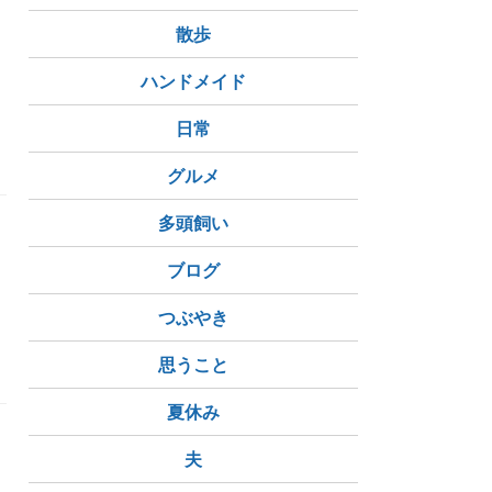
散歩
ハンドメイド
日常
ニュチョコ
川崎大師のきなこ飴
グルメ
多頭飼い
ブログ
つぶやき
ジギタリス
妄想
誕生日
思うこと
夏休み
夫
に