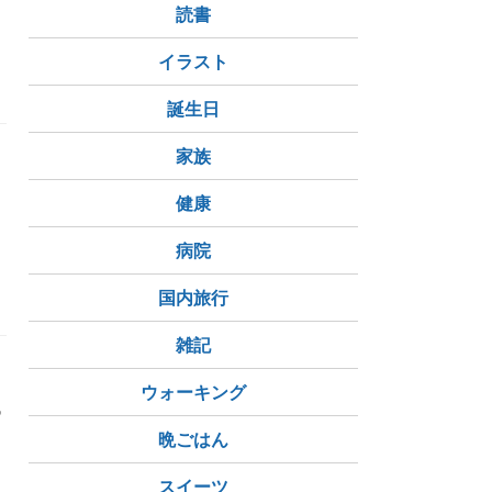
読書
イラスト
誕生日
家族
す
健康
病院
の手形
国内旅行
雑記
っ
ウォーキング
残
は
晩ごはん
スイーツ