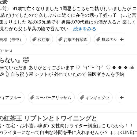
法要
年前） 91歳で亡くなりました 1周忌もこちらで執り行いましたが コ
親族だけでしたので 久しぶりに近くに在住の甥っ子姪っ子 （…と言
が集まりました 私の従兄弟です 男席の70代達はお酒が入ると 楽しく
見ながら父も草葉の陰で呑んでい...
続きをみる
島様（最中）
和紅茶
お茶の竹翆園
無印のシャンパー
9 18:14
らない』🤣
だき ありがとうございます ♡ ╰⁠(⁠*⁠´⁠︶⁠`⁠*⁠)⁠╯ ♡ 🍀 🍀 🍀 55
🎉 👆 自ら祝う🤣 シフトが 外れていたので 歯医者さんを予約
ティアブルー
スーパーアリッサム
キンギョソウ
バラ
人の紅茶王 リプトンとトワイニングと
業・在宅・お小遣い稼ぎ> 女性向けライター講座はこちらから！！
ライターになって自由な時間を手に入れませんか？ ↓↓↓<LINE