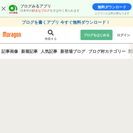
ブログみるアプリ
無料ダウンロード
日本中の
好きなブログ
をすばやく見られます
ムラゴンとはIDが異なります
ブログを書くアプリ 今すぐ無料ダウンロード！
ブログをはじめる
ログイン
検索する
記事画像
新着記事
人気記事
新登場ブログ
ブログ村カテゴリー
閲