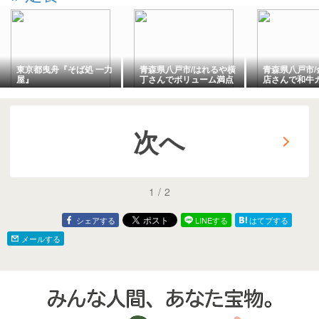
東京都曳舟『そば処 一力
青森県八戸市/はれるや横
青森県八戸市/
屋』
丁さんでボリューム満点
店さんで和牛
の定食を食べて来まし
を食べて来ま
た。
次へ
1
/
2
シェアする
LINEする
はてブする
メールする