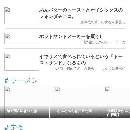
あんバターのトーストとオイシックスの
フォンダチョコ。
定年後の第二の青春を夢見て
ホットサンドメーカーを買う❗️
煩悩だらけの私、一日一捨
イギリスで食べられているという「トー
ストサンド」なるもの
67歳 初めての一人暮らし けなげに暮らそ
#
ラーメン
麺や蒼AOI@つくば
とんとん丸@戸田公園
仙臺餃子かん
白萩町】
#
定食