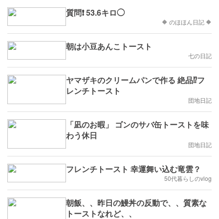
質問❗ 53.6キロ◯
🔶 のほほん日記 🔶
朝は小豆あんこトースト
七の日記
ヤマザキのクリームパンで作る 絶品⁉︎フ
レンチトースト
団地日記
「凪のお暇」 ゴンのサバ缶トーストを味
わう休日
団地日記
フレンチトースト 幸運舞い込む竜雲？
50代暮らしのvlog
朝飯、、昨日の鰻丼の反動で、、質素な
トーストなれど、、