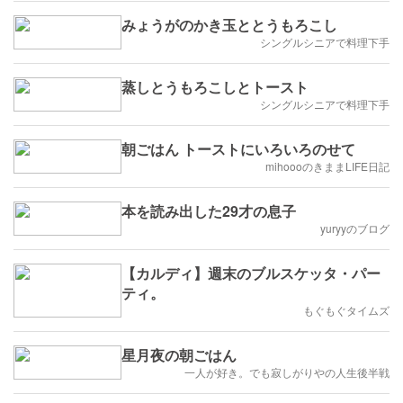
みょうがのかき玉ととうもろこし
シングルシニアで料理下手
蒸しとうもろこしとトースト
シングルシニアで料理下手
朝ごはん トーストにいろいろのせて
mihoooのきままLIFE日記
本を読み出した29才の息子
yuryyのブログ
【カルディ】週末のブルスケッタ・パー
ティ。
もぐもぐタイムズ
星月夜の朝ごはん
一人が好き。でも寂しがりやの人生後半戦