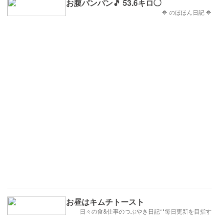
お腹パンパン🎵 53.6キロ◯
🔶 のほほん日記 🔶
お昼はキムチトースト
日々の食&仕事のつぶやき日記**毎日更新を目指す