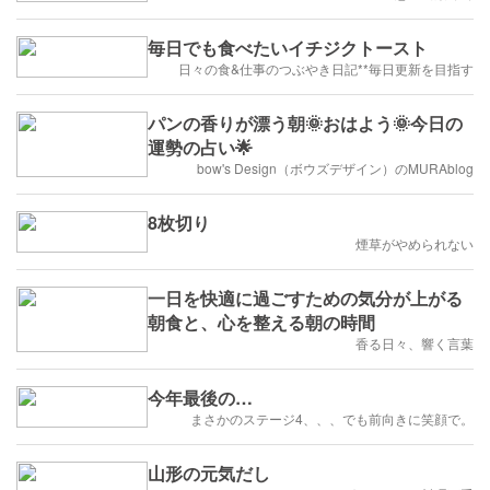
毎日でも食べたいイチジクトースト
日々の食&仕事のつぶやき日記**毎日更新を目指す
パンの香りが漂う朝🌞おはよう🌞今日の
運勢の占い🌟
bow's Design（ボウズデザイン）のMURAblog
8枚切り
煙草がやめられない
一日を快適に過ごすための気分が上がる
朝食と、心を整える朝の時間
香る日々、響く言葉
今年最後の…
まさかのステージ4、、、でも前向きに笑顔で。
山形の元気だし