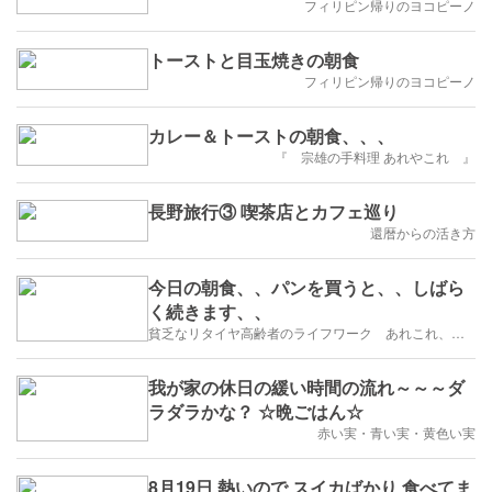
フィリピン帰りのヨコピーノ
トーストと目玉焼きの朝食
フィリピン帰りのヨコピーノ
カレー＆トーストの朝食、、、
『 宗雄の手料理 あれやこれ 』
長野旅行③ 喫茶店とカフェ巡り
還暦からの活き方
今日の朝食、、パンを買うと、、しばら
く続きます、、
貧乏なリタイヤ高齢者のライフワーク あれこれ、、、
我が家の休日の緩い時間の流れ～～～ダ
ラダラかな？ ☆晩ごはん☆
赤い実・青い実・黄色い実
8月19日 熱いので スイカばかり 食べてま