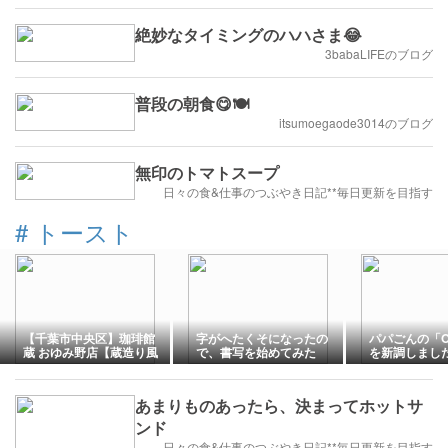
絶妙なタイミングのハハさま😂
3babaLIFEのブログ
普段の朝食😋🍽️
itsumoegaode3014のブログ
無印のトマトスープ
日々の食&仕事のつぶやき日記**毎日更新を目指す
#
トースト
【千葉市中央区】珈琲館
字がへたくそになったの
パパごんの「
蔵 おゆみ野店【蔵造り風
で、書写を始めてみた
を新調しまし
のカフェ】
あまりものあったら、決まってホットサ
ンド
日々の食&仕事のつぶやき日記**毎日更新を目指す