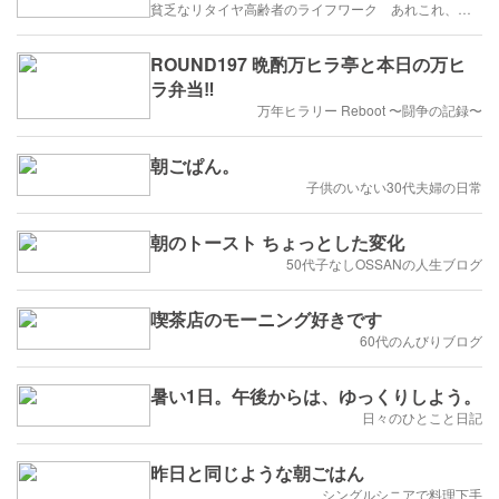
貧乏なリタイヤ高齢者のライフワーク あれこれ、、、
ROUND197 晩酌万ヒラ亭と本日の万ヒ
ラ弁当‼️
万年ヒラリー Reboot 〜闘争の記録〜
朝ごぱん。
子供のいない30代夫婦の日常
朝のトースト ちょっとした変化
50代子なしOSSANの人生ブログ
喫茶店のモーニング好きです
60代のんびりブログ
暑い1日。午後からは、ゆっくりしよう。
日々のひとこと日記
昨日と同じような朝ごはん
シングルシニアで料理下手