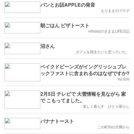
パンとお話APPLEの発音
えりままのブログ
朝ごはん ピザトースト
mihoooのきままLIFE日記
沼さん
カフェを開きたいと思っていた。
ベイクドビーンズがイングリッシュブレ
ックファストに含まれるのはなぜですか?
Yui Emi
2月5日 テレビで 大雪情報を見ながら 家
で こもってました。
楽しく暮らす ひとり暮らし
バナナトースト
この町内の片隅から