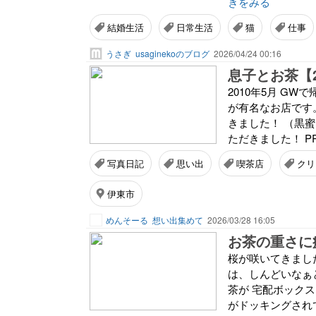
きをみる
結婚生活
日常生活
猫
仕事
うさぎ
usaginekoのブログ
2026/04/24 00:16
息子とお茶【2
2010年5月 G
が有名なお店です
きました！ （黒
ただきました！ P
写真日記
思い出
喫茶店
クリ
伊東市
めんそーる
想い出集めて
2026/03/28 16:05
お茶の重さに
桜が咲いてきまし
は、しんどいなぁ
茶が 宅配ボック
がドッキングされてま