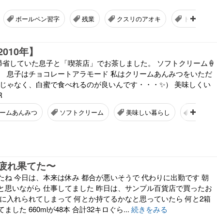
ボールペン習字
残業
クスリのアオキ
ドラマ
010年】
Wで帰省していた息子と「喫茶店」でお茶しました。 ソフトクリーム🍦
。 息子はチョコレートアラモード 私はクリームあんみつをいただ
蜜じゃなく、白蜜で食べれるのが良いんです・・・✨） 美味しくい
R
ームあんみつ
ソフトクリーム
美味しい暮らし
息子
疲れ果てた〜
たね 今日は、本来は休み 都合が悪いそうで 代わりに出勤です 朝
と思いながら 仕事してました 昨日は、サンプル百貨店で買ったお
スに入れられてしまって 何とか持てるかなと思っていたら 何と2箱
した 660mlが48本 合計32キロぐら...
続きをみる