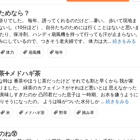
ためなら？
祭りでした。 毎年、誘ってくれるのだけど…暑い。 歩いて現地ま
ないし（10分ほど）、自分たちのためには行くことはないと思いま
せたり、保冷剤、ハンディ扇風機を持って行っても汗が止まらない
にしているので、つきそう老夫婦です。 体力は大...
続きをみる
体力
扇風機
毎年
茶➕メドハギ茶
な時は 番茶やほうじ茶だったけど それでも割と早くから 我が家
りました。 緑茶のカフェイン？がそれほど悪いとは 思えなかった
が美味しすぎたのか 凸凹君だった息子は 一時期、お水を嫌うように
りそうになったの。 ようは味がついた水分しか ...
続きをみる
米
メドハギ茶
野草
摘み草
のね😲