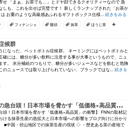
寄せ 「まぁ、お茶でも…」とドヤ顔できるクオリティーなので 急
なしも、これを出せば完璧です！ 新しくランナップされた「お茶
は お重のような高級感あふれるギフトボックス仕様...
続きをみる
子
フィナンシェ
饅頭
抹茶
ほうじ茶
お取
症候群
うになった、ペットボトル症候群。 ネーミングにはペットボトル
正確には、糖分が多い飲料に注意する事が大事というもので、ニュ
ます。 水分補給のつもりで、糖分が多いジュースなどを飲むと危
このニュースでは取り上げられていない、ブラックではな...
続きを
【
中国産抹茶の急台頭！日本市場を脅かす「低価格×高品質」の衝撃】
台頭！日本市場を脅かす「低価格×高品質」の衝撃】 FNNの取材記
おける抹茶生産の急拡大と日本市場への影響をブログ向けに分かり
。 ■中国・径山地区での抹茶生産の現状 ◇ ・歴史ある茶の産地で