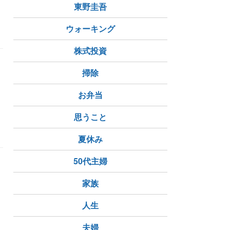
東野圭吾
ウォーキング
株式投資
掃除
お弁当
思うこと
夏休み
50代主婦
家族
人生
夫婦