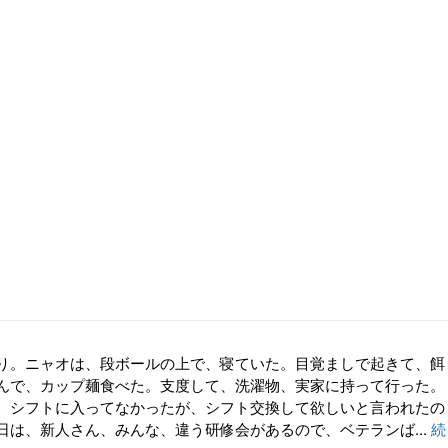
り。ニャオは、段ボールの上で、寝ていた。目覚ましで起きて、餌
んで、カップ麺食べた。支度して、洗濯物、実家に持って行った。
、シフトに入ってなかったが、シフト交換して欲しいと言われたの
日は、新人さん、みんな、違う研修会があるので、ベテランば...
続