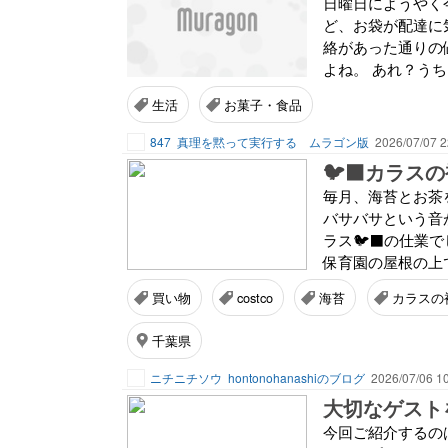
日曜日にようやく
ど、お袋が配達に
絡があった通りの
よね。 あれ？うちは
生活
お菓子・食品
847
真理を黙って実行する ムラゴン版
2026/07/07 2
🐦‍⬛カラ
毎月、海苔とお茶
バサバサという音
ラス🐦‍⬛の仕業
保育園の屋根の上で
買い物
costco
海苔
カラスの
千葉県
ニチニチソウ
hontonohanashiのブログ
2026/07/06 1
大切なゲスト
今回ご紹介するの