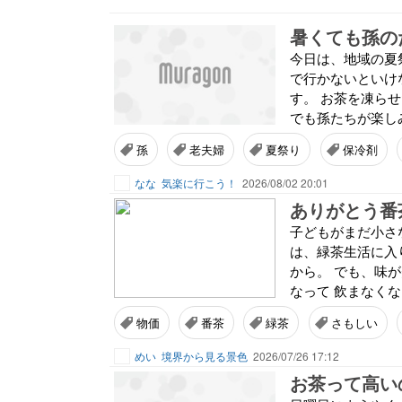
暑くても孫の
今日は、地域の夏
で行かないといけ
す。 お茶を凍ら
でも孫たちが楽しみ
孫
老夫婦
夏祭り
保冷剤
なな
気楽に行こう！
2026/08/02 20:01
ありがとう番
子どもがまだ小さ
は、緑茶生活に入
から。 でも、味
なって 飲まなくな
物価
番茶
緑茶
さもしい
めい
境界から見る景色
2026/07/26 17:12
お茶って高い