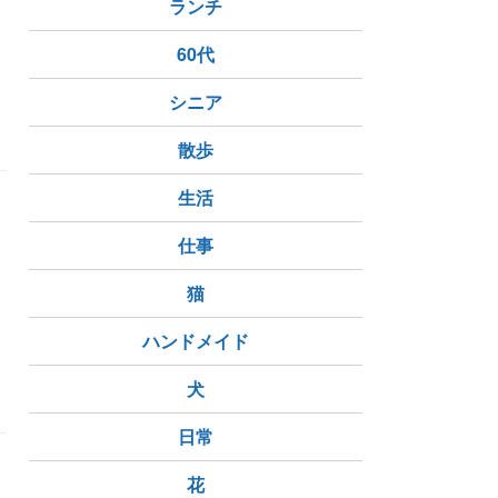
ランチ
60代
シニア
散歩
生活
仕事
猫
ハンドメイド
犬
日常
ン
花