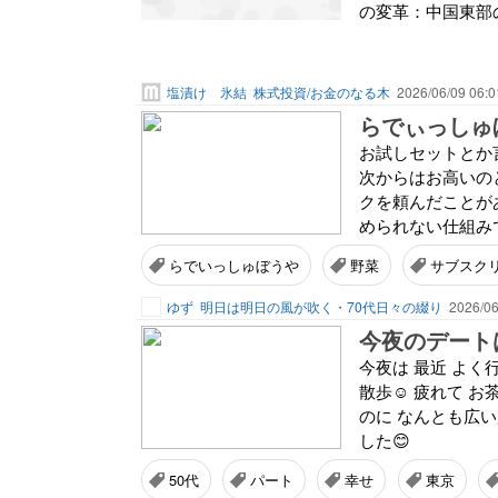
の変革：中国東部の
塩漬け 氷結
株式投資/お金のなる木
2026/06/09 06:0
らでぃっしゅ
お試しセットとか言
次からはお高いの
クを頼んだことが
められない仕組みで
らでいっしゅぼうや
野菜
サブスク
ゆず
明日は明日の風が吹く・70代日々の綴り
2026/06
今夜のデート
今夜は 最近 よく
散歩☺️ 疲れて お
のに なんとも広い
した😊
50代
パート
幸せ
東京