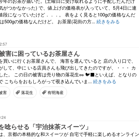
今年のお茶が届いた。(土曜日に受け取れるように手配したんだけ
気がつかなかった) で、値上げの価格表が入っていて、5月4日に連
値段になっていたけど．．．。 表をよく見ると100gの価格なんだ
500gの価格なんだけど。 お茶屋(花街の方...
続きをみる
2:57
スの被害に困っているお茶屋さん
を買いに行くお茶屋さんで、 海苔を選んでいると 店の入り口で、
がして、中に いる店員さんも飛び出してきたのですが、・・・ カ
でした。 この日の被害は売り物の落花生🥜 🐦‍⬛といえば、となりの
 こちらをおもしろがって覗き込んでいま...
続きをみる
被害
落花生
有明海産
0:24
を唸らせる「宇治抹茶スイーツ」
は、京都の本格的な和スイーツが 自宅で手軽に楽しめるオンライ