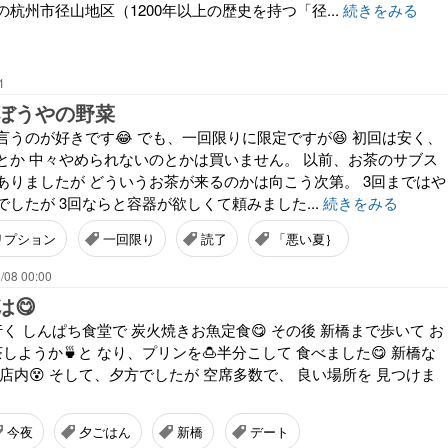
杭州市径山地区（1200年以上の歴史を持つ「径...
続きをみる
1
ぼうやの野菜
うのが好きです😂 でも、一回限りに限定ですが😆 初回は安く、
とか 中々やめられないのとかは買いません。 以前、お茶のサブス
ありましたが どういうお茶が来るのかは向こう次第。 3回まではや
したが 3回ならと容器が欲しくて頼みました...
続きをみる
リプション
一回限り
読了
「悪い夏｝
/08 00:00
は😋
行く しんぱち食堂で 炭火焼きお魚定食😋 その後 新橋まで歩いて お
茶しようか🍵と なり、プリンを🍮半分こして 食べました😋 新橋な
店内😵 そして、夕方でしたが 空席多数で、 良い場所を 見つけま
今夜
夕ごはん
新橋
デート