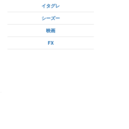
イタグレ
シーズー
映画
FX