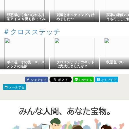
罪悪感なく食べられる抹
刺繍とキルティングを始
実家の家飯♪
茶アイス 今夏も作ってみ
めました〜
うもろこしご飯!!
た おいしい！
#
クロスステッチ
ポイ活、その後 ＆ ス
クロスステッチのキット
秋景色（3）
テッチの進捗
は完成しましたか？
シェアする
LINEする
はてブする
メールする