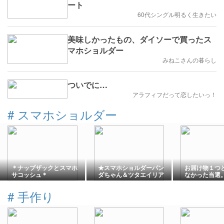
ート
60代シングル明るく生きたい
美味しかったもの、ダイソーで買ったス
マホショルダー
みねこさんの暮らし
ついでに…
アラフィフだって恋したいっ！
#
スマホショルダー
＊ナップザックとスマホ
★スマホショルダーパン
お届け物１つ
サコッシュ＊
ダちゃん＆ツタエイリア
なかった当選
ン
めて欲しい・
#
手作り