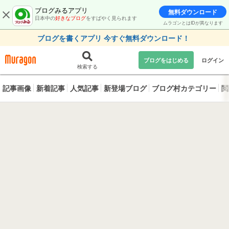
ブログみるアプリ
無料ダウンロード
日本中の
好きなブログ
をすばやく見られます
ムラゴンとはIDが異なります
ブログを書くアプリ 今すぐ無料ダウンロード！
ブログをはじめる
ログイン
検索する
記事画像
新着記事
人気記事
新登場ブログ
ブログ村カテゴリー
閲