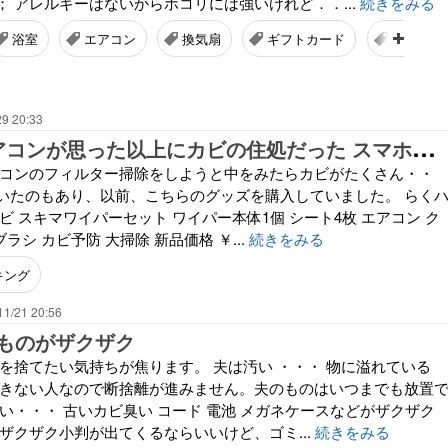
 アレルギーはないからホコリには強いけれど．．...
続きをみる
浴室
エアコン
換気扇
ギフトカード
日々の食
29 20:33
3
年選手のエアコンが思った以上にカビの住処だった スマホショルダーで腰痛予防
アコンのフィルター掃除をしようと中をみたらカビがたくさん・・
いたのもあり、以前、こちらのグッズを購入していました。 らく
ビ スキマワイパーセット ワイパー本体1個 シート4枚 エアコン ク
ブラシ カビ予防 大掃除 新品価格 ￥...
続きをみる
キング
11/21 20:56
ものがザクザク
のを捨てたい気持ちが焦ります。 夫は汚い ・・・ 物に溢れている
できない人なので断捨離が進みません。夫のものはいつまでも放置
い・・・ 古いカビ臭い コード 電池 メガネケースなどがザクザク
ザクザク小判が出てくるならいいけど、ゴミ...
続きをみる