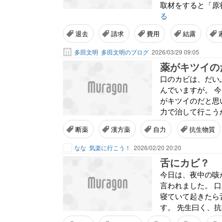
取材をすると「原状
る
退去
請求
費用
結露
多田文明
多田文明のブログ
2026/03/29 09:05
薬がキツイの
口のカビは、だい
んでいますが。 
がキツイのだと思
力で治して行こう
断薬
漢方薬
自力
抗生物質
なな
気楽に行こう！
2026/02/20 20:20
舌にカビ？
今日は、夜中の咳
言われました。 
寝ていて起きたら
す。 先生曰く、抗