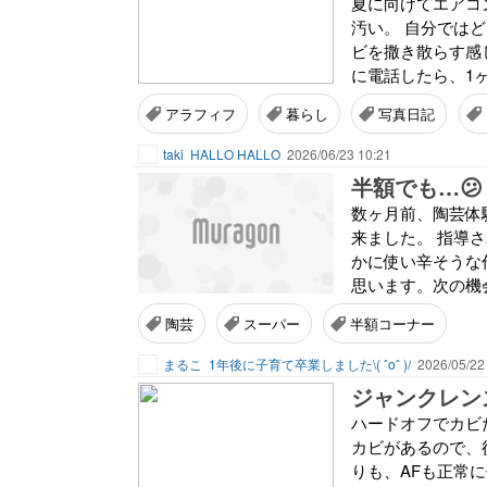
夏に向けてエアコ
汚い。 自分では
ビを撒き散らす感
に電話したら、1ヶ
アラフィフ
暮らし
写真日記
taki
HALLO HALLO
2026/06/23 10:21
半額でも…😕
数ヶ月前、陶芸体
来ました。 指導
かに使い辛そうな
思います。次の機会
陶芸
スーパー
半額コーナー
まるこ
1年後に子育て卒業しました\( ˆoˆ )/
2026/05/22
ジャンクレン
ハードオフでカビだ
カビがあるので、
りも、AFも正常