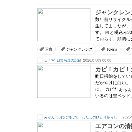
数年前リサイクル
生してましたが、
す。 何と税込み3
ておらず、順調に分
写真
ジャンクレンズ
Tokina
日々写
日常写真の記録
2026/07/09 00:00
カビ！カビ！
昨日掃除をしてい
だかやけに白い。
に。 カビだぁぁ
いるのは畳ベッド。
みかん
60代に向けて わたしのひとり暮らし
2026/
エアコンの清