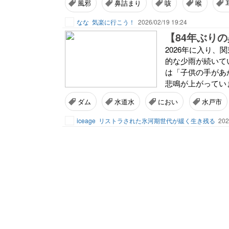
風邪
鼻詰まり
咳
喉
なな
気楽に行こう！
2026/02/19 19:24
2026年に入り
的な少雨が続いて
は「子供の手があ
悲鳴が上がっていま
ダム
水道水
におい
水戸市
iceage
リストラされた氷河期世代が緩く生き残る
202