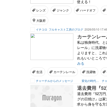
使える！
レンズ
ジャンク
ハードオフ
大阪府
イチコロ
フルキャスト工房のブログ
2026/05/10 17:4
カーテンレー
私は独身時代、と
レール」に洗濯物
よりますと、これ
れもいいところで
みる
生活
カーテンレール
洗濯物
チャーチルからのメッセージ 変化の時代を生きる
チ
退去費用『52万
グの日焼け』は家
求から身を守る方