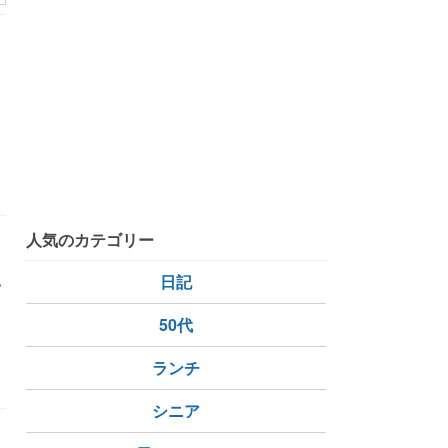
人気のカテゴリー
ん
色
日記
50代
ランチ
シニア