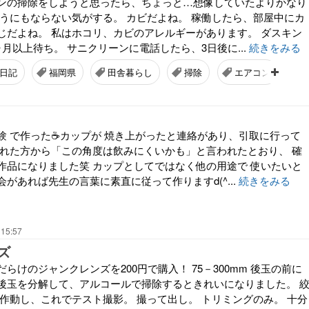
ンの掃除をしようと思ったら、ちょっと…想像していたよりかなり
どうにもならない気がする。 カビだよね。 稼働したら、部屋中にカ
じだよね。 私はホコリ、カビのアレルギーがあります。 ダスキン
月以上待ち。 サニクリーンに電話したら、3日後に...
続きをみる
日記
福岡県
田舎暮らし
掃除
エアコン
験 で作った☕️カップが 焼き上がったと連絡があり、引取に行って
された方から「この角度は飲みにくいかも」と言われたとおり、 確
作品になりました笑 カップとしてではなく他の用途で 使いたいと
があれば先生の言葉に素直に従って作りますd(^...
続きをみる
 15:57
ズ
らけのジャンクレンズを200円で購入！ 75－300mm 後玉の前に
後玉を分解して、アルコールで掃除するときれいになりました。 
に作動し、これでテスト撮影。 撮って出し。 トリミングのみ。 十分