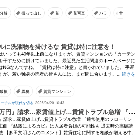
分解
撮って出し
花
花写真
バラ
パンジ
6
ルに洗濯物を掛けるな 賃貸は特に注意を！
はいっても40年以上前になりますが、賃貸マンションの「カーテン
を干すために掛けていました。最近見た生活関連のホームページに
はNGなんですね。「賃貸は特に注意」と書かれていました。 手遅
すが、若い独身の読者の皆さんには、まだ間に合います。...
続きを
破損
異臭
賃貸マンション
ャーチルが現代を切る
2026/04/20 10:43
退
去費用『52万円』請求…家賃値上げ…賃貸トラブル急増 『通常使用のフローリングの日焼け』は家主側 『結露によるカビ』は入居者負担の可能性も 退去時の高額請求から身を守る方法
円』請求…家賃値上げ…賃貸トラブル急増 『通常使用のフローリン
主側 『結露によるカビ』は入居者負担の可能性も 退去時の高額請
法 【多田文明さんのコメント】賃貸住宅に関する相談が増える中