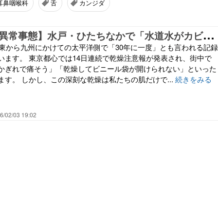
耳鼻咽喉科
舌
カンジダ
【
84年ぶりの異常事態】水戸・ひたちなかで「水道水がカビ臭い」理由は？記録的少雨と渇水の真相を徹底解説
、関東から九州にかけての太平洋側で「30年に一度」とも言われる記録
います。 東京都心では14日連続で乾燥注意報が発表され、街中で
かぎれで痛そう」「乾燥してビニール袋が開けられない」といった
す。 しかし、この深刻な乾燥は私たちの肌だけで...
続きをみる
6/02/03 19:02