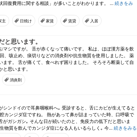
回復費用に関する相談」が多いことがわかります。 ...
続きをみ
家主
日焼け
家賃
賃貸
入居
だと思います。
ぶマシですが。 舌が赤くなって痛いです。 私は、ほぼ漢方薬を飲
今回、咳止め、痰切りなどの消炎剤や抗生物質を使用しました。 薬
います。 舌が痛くて、食べれず困りました。 そろそろ断薬して自
かと思います。
消炎剤
がシンドイので耳鼻咽喉科へ｡ 受診すると、舌にカビが生えてると
口腔カンジダ症ですね。 熱があって鼻が詰まっていた時、口呼吸で
舌がガシガシ｡ そんな日が続いたのと、免疫力の低下だと思いま
生物質を飲んでカンジダ症になる人もいるらしく｡ 今...
続きをみる