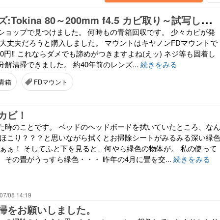
ジ
ャンクレンズ:Tokina 80～200mm f4.5 カビ取り～試写しました
ショップで見つけました。 何時もの青箱回収です。 少々カビが発
 大丈夫だろうと購入しました。 マウントはキヤノンFDマウントで
00円‼ これならダメでも諦めがつきますよね(えッ) ネジ等も固着し
解清掃できました。 約40年前のレンズ...
続きをみる
青箱
FDマウント
カビ！
た時のことです。 ベッドのヘッドボードを拭いていたところ、な
 ほこり？？？と思いながら拭くとお掃除シートがみるみる深い緑
ぁぁぁ！ そしてふと下を見ると、何やら緑色の物体が。 私の使って
その畳がうっすら緑色・・・ 昨年の4月に畳を交...
続きをみる
07/05 14:19
掃をお願いしました。