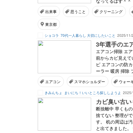
なってるはず＾＾；
出来事
思うこと
クリーニング
東京都
ショコラ
70代一人暮らし 大切にしたいこと
2025/11/
エアコン掃除 エ
前からカビ見えて
ピ エアコンの防カ
ーラー 暖房 掃除 
エアコン
スマホショルダー
ウォー
きみんちょ
まいにち！いいところ探ししようよ
2025/
カビ臭い古い
断捨離中 早くも
捨てない 整理が
す。 机の周辺は汚
と出てきました。 