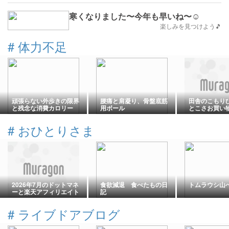
寒くなりました〜今年も早いね〜☺
楽しみを見つけよう🎵
#
体力不足
頑張らない外歩きの限界
腰痛と肩凝り、骨盤底筋
田舎のこもり
と残念な消費カロリー
用ボール
とこさお買い
した〜。
#
おひとりさま
2026年7月のドットマネ
食欲減退 食べたもの日
トムラウシ山へ
ーと楽天アフィリエイト
記
の報酬
#
ライブドアブログ