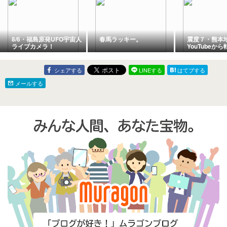
8/6・福島原発UFO宇宙人
春馬ラッキー。
震度７・熊本
ライブカメラ！
YouTubeか
シェアする
LINEする
はてブする
メールする