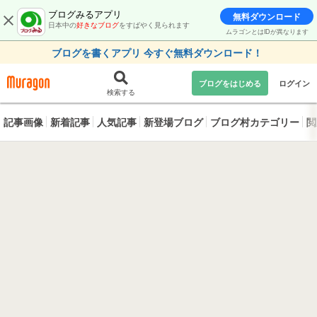
ブログみるアプリ
無料ダウンロード
日本中の
好きなブログ
をすばやく見られます
ムラゴンとはIDが異なります
ブログを書くアプリ 今すぐ無料ダウンロード！
ブログをはじめる
ログイン
検索する
記事画像
新着記事
人気記事
新登場ブログ
ブログ村カテゴリー
閲