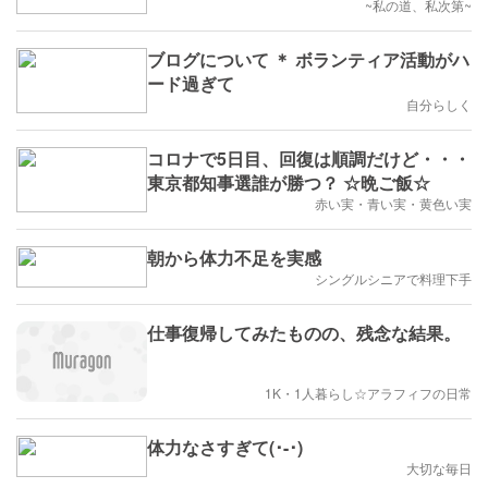
~私の道、私次第~
ブログについて ＊ ボランティア活動がハ
ード過ぎて
自分らしく
コロナで5日目、回復は順調だけど・・・
東京都知事選誰が勝つ？ ☆晩ご飯☆
赤い実・青い実・黄色い実
朝から体力不足を実感
シングルシニアで料理下手
仕事復帰してみたものの、残念な結果。
1K・1人暮らし☆アラフィフの日常
体力なさすぎて(･-･)
大切な毎日