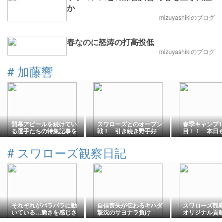
か
mizuyashikiのブログ
春なのに怒涛の打高投低
mizuyashikiのブログ
#
加藤響
開幕アピールを続けてい
スワローズとのオープン
春季キャンプ1
る選手たちの特集記事を
戦！ 引き続き野手好
目！！ 本日
見て…。
調！
ズとの対外試
#
スワローズ観察日記
それぞれがバラバラに動
自信喪失が伝わるキハダ
スワローズ観察
いている…脆さを感じさ
撃沈のサヨナラ負け
オリジナル貢
せる連敗
月