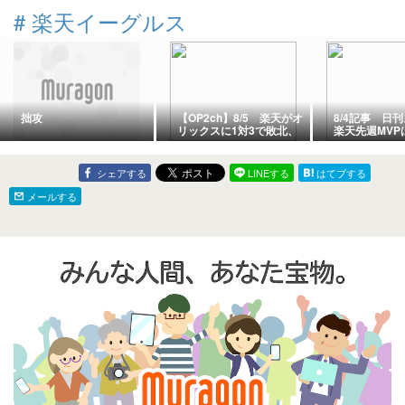
#
楽天イーグルス
拙攻
【OP2ch】8/5 楽天がオ
8/4記事 日
リックスに1対3で敗北、
楽天先週MVP
9安打を放つも1得点に終
選手：今週の
わる【おんJ】
ラドーム大阪
戦”【らくそく
シェアする
LINEする
はてブする
メールする