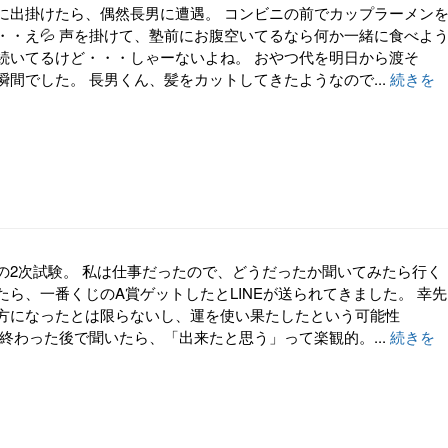
に出掛けたら、偶然長男に遭遇。 コンビニの前でカップラーメン
・・え💦 声を掛けて、塾前にお腹空いてるなら何か一緒に食べよ
続いてるけど・・・しゃーないよね。 おやつ代を明日から渡そ
瞬間でした。 長男くん、髪をカットしてきたようなので...
続きを
の2次試験。 私は仕事だったので、どうだったか聞いてみたら行く
たら、一番くじのA賞ゲットしたとLINEが送られてきました。 幸先
方になったとは限らないし、運を使い果たしたという可能性
に終わった後で聞いたら、「出来たと思う」って楽観的。...
続きを