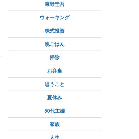
東野圭吾
定
ウォーキング
株式投資
晩ごはん
掃除
お弁当
ば
思うこと
夏休み
50代主婦
家族
人生