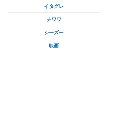
イタグレ
チワワ
？
シーズー
映画