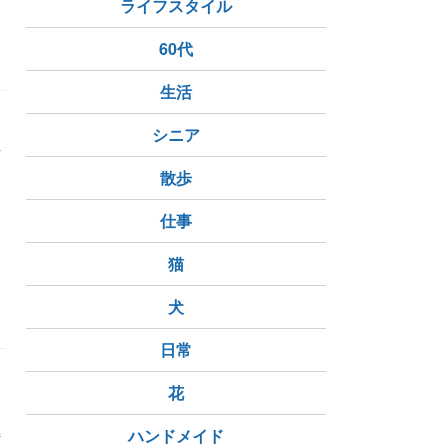
ライフスタイル
60代
生活
シニア
言
す
散歩
仕事
猫
犬
日常
た
花
持
ハンドメイド