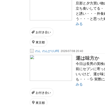
旦那と夕方買い物
立ち食いしてる・
と誘い・・・外食
う・・・と思った
みる
お付き合い
東京都
のん
のんびりLIFE
2026/07/08 20:40
運は味方か
今日は長男の英検
前にセブンに寄っ
いいけど、運が味
も・・・💦 実際
みる
お付き合い
東京都