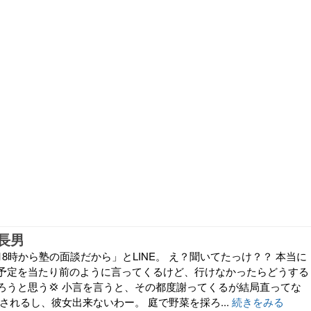
長男
8時から塾の面談だから」とLINE。 え？聞いてたっけ？？ 本当に
予定を当たり前のように言ってくるけど、行けなかったらどうする
ろうと思う💢 小言を言うと、その都度謝ってくるが結局直ってな
されるし、彼女出来ないわー。 庭で野菜を採ろ...
続きをみる