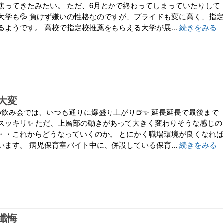
焦ってきたみたい。 ただ、6月とかで終わってしまっていたりして
大学も💦 負けず嫌いの性格なのですが、プライドも変に高く、指
ようです。 高校で指定校推薦をもらえる大学が展...
続きをみる
大変
の飲み会では、いつも通りに爆盛り上がり🍺✨ 延長延長で最後まで
スッキリ✨ ただ、上層部の動きがあって大きく変わりそうな感じの
・・これからどうなっていくのか。 とにかく職場環境が良くなれ
ます。 病児保育室バイト中に、併設している保育...
続きをみる
懺悔